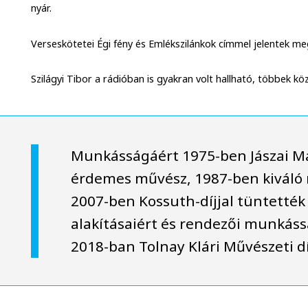
nyár.
Verseskötetei Égi fény és Emlékszilánkok címmel jelentek me
Szilágyi Tibor a rádióban is gyakran volt hallható, többek k
Munkásságáért 1975-ben Jászai Ma
érdemes művész, 1987-ben kiváló 
2007-ben Kossuth-díjjal tüntették k
alakításaiért és rendezői munkás
2018-ban Tolnay Klári Művészeti dí