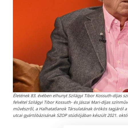
Életének 83. évében elhunyt Szilágyi Tibor Kossuth-díjas szí
felvétel Szilágyi Tibor Kossuth- és Jászai Mari-díjas színm
művészről, a Halhatatlanok Társulatának örökös tagjáról a
utcai gyártóbázisának SZOP stúdiójában készült 2021. okt