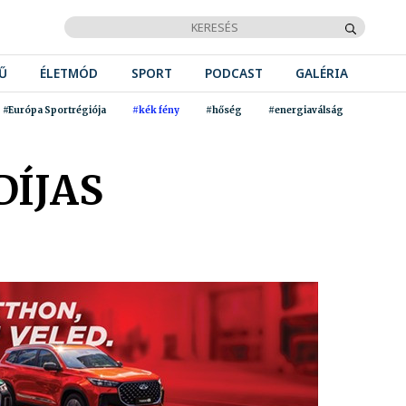
Ű
ÉLETMÓD
SPORT
PODCAST
GALÉRIA
#Európa Sportrégiója
#kék fény
#hőség
#energiaválság
DÍJAS