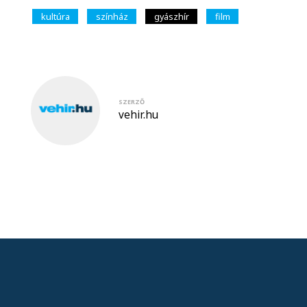
kultúra
színház
gyászhír
film
SZERZŐ
vehir.hu