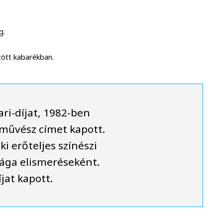
g.
özött kabarékban.
ri-díjat, 1982-ben
művész címet kapott.
i erőteljes színészi
sága elismeréseként.
jat kapott.