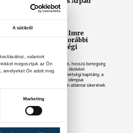
Elhunyt Barabás Árpád
GYÁSZHÍR
A sütikről
Elhunyt Szántó Imre
ökölvívóedző, korábbi
magyar szövetségi
kapitány
tosításához, valamint
Nyolcvankét éves korában, hosszú betegség
einkkel megosztjuk az Ön
után elhunyt Szántó Imre ökölvívó
l, amelyeket Ön adott meg
mesteredző, korábbi szövetségi kapitány, a
mindmáig utolsó magyar olimpiai
bokszarany, Kovács István atlantai sikerének
kovácsa.
Marketing