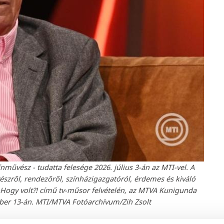
nművész - tudatta felesége 2026. július 3-án az MTI-vel. A
űvészről, rendezőről, színházigazgatóról, érdemes és kiváló
 Hogy volt?! című tv-műsor felvételén, az MTVA Kunigunda
óber 13-án. MTI/MTVA Fotóarchívum/Zih Zsolt