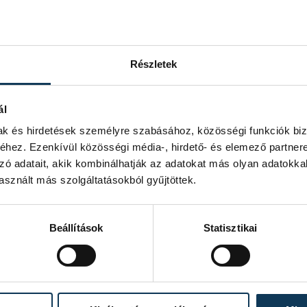
ő, érdemes és kiváló
Részletek
z- és Filmművészeti
tős vidéki és
ál
bek között a
mak és hirdetések személyre szabásához, közösségi funkciók biz
 a veszprémi Petőfi
hez. Ezenkívül közösségi média-, hirdető- és elemező partner
Attila Színház, a
zó adatait, akik kombinálhatják az adatokat más olyan adatokka
az Új Színház művésze
sznált más szolgáltatásokból gyűjtöttek.
zínház művészeti
i Kamaraszínház
Beállítások
Statisztikai