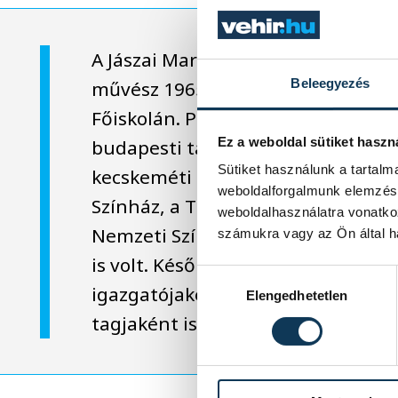
A Jászai Mari-díjas színész, rendez
Beleegyezés
művész 1965-ben végzett a Színhá
Főiskolán. Pályája során több jelen
Ez a weboldal sütiket haszn
budapesti társulat tagja volt. Töb
Sütiket használunk a tartal
kecskeméti Katona József Színház,
weboldalforgalmunk elemzésé
Színház, a Thália Színház, a József 
weboldalhasználatra vonatko
Nemzeti Színház, a Vígszínház és 
számukra vagy az Ön által ha
is volt. Később a Soproni Petőfi S
Hozzájárulás kiválasztása
igazgatójaként, majd a Budapest
Elengedhetetlen
tagjaként is dolgozott.