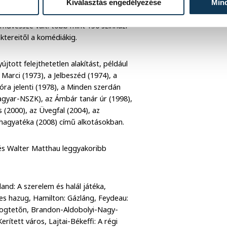
Kiválasztás engedélyezése
Min
ékban egyaránt jól érvényesült.
művésszé vált: több mint 150 színházi
ktereitől a komédiákig.
jtott felejthetetlen alakítást, például
Marci (1973), a Jelbeszéd (1974), a
ra jelenti (1978), a Minden szerdán
agyar-NSZK), az Ámbár tanár úr (1998),
 (2000), az Üvegfal (2004), az
r hagyatéka (2008) című alkotásokban.
 és Walter Matthau leggyakoribb
land: A szerelem és halál játéka,
ves hazug, Hamilton: Gázláng, Feydeau:
bádogtetőn, Brandon-Aldobolyi-Nagy-
rített város, Lajtai-Békeffi: A régi