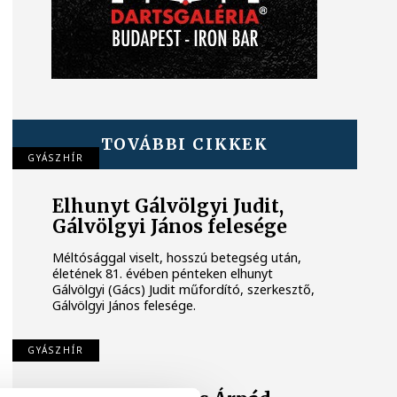
TOVÁBBI CIKKEK
GYÁSZHÍR
Elhunyt Gálvölgyi Judit,
Gálvölgyi János felesége
Méltósággal viselt, hosszú betegség után,
életének 81. évében pénteken elhunyt
Gálvölgyi (Gács) Judit műfordító, szerkesztő,
Gálvölgyi János felesége.
GYÁSZHÍR