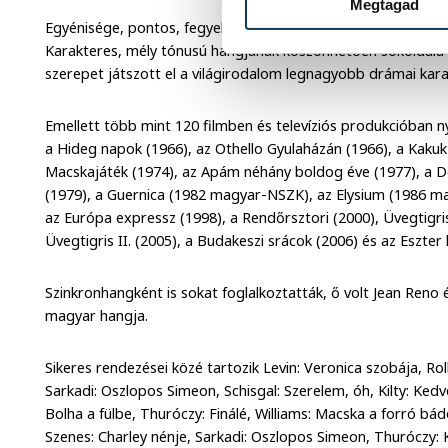
Megtagad
Egyénisége, pontos, fegyelmezett játéka színpadon és vígját
Karakteres, mély tónusú hangjának köszönhetően sokoldalú 
szerepet játszott el a világirodalom legnagyobb drámai kara
Emellett több mint 120 filmben és televíziós produkcióban nyú
a Hideg napok (1966), az Othello Gyulaházán (1966), a Kakuk 
Macskajáték (1974), az Apám néhány boldog éve (1977), a Dó
(1979), a Guernica (1982 magyar-NSZK), az Elysium (1986 m
az Európa expressz (1998), a Rendőrsztori (2000), Üvegtigris
Üvegtigris II. (2005), a Budakeszi srácok (2006) és az Eszte
Szinkronhangként is sokat foglalkoztatták, ő volt Jean Reno
magyar hangja.
Sikeres rendezései közé tartozik Levin: Veronica szobája, Rol
Sarkadi: Oszlopos Simeon, Schisgal: Szerelem, óh, Kilty: Ked
Bolha a fülbe, Thuróczy: Finálé, Williams: Macska a forró 
Szenes: Charley nénje, Sarkadi: Oszlopos Simeon, Thuróczy: Ke