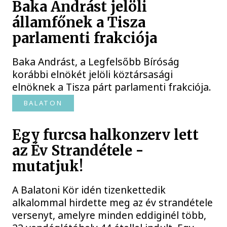
Baka Andrást jelöli
államfőnek a Tisza
parlamenti frakciója
Baka Andrást, a Legfelsőbb Bíróság
korábbi elnökét jelöli köztársasági
elnöknek a Tisza párt parlamenti frakciója.
BALATON
Egy furcsa halkonzerv lett
az Év Strandétele -
mutatjuk!
A Balatoni Kör idén tizenkettedik
alkalommal hirdette meg az év strandétele
versenyt, amelyre minden eddiginél több,