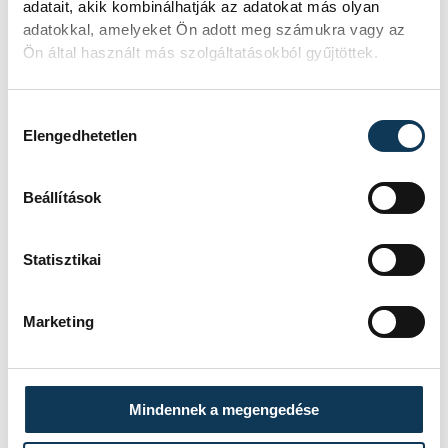
adatait, akik kombinálhatják az adatokat más olyan
adatokkal, amelyeket Ön adott meg számukra vagy az
időjárás
Ön által használt más szolgáltatásokból gyűjtöttek.
Hozzájárulás kiválasztása
Elengedhetetlen
SZERZŐ
vehir.hu
Beállítások
Statisztikai
Marketing
Mindennek a megengedése