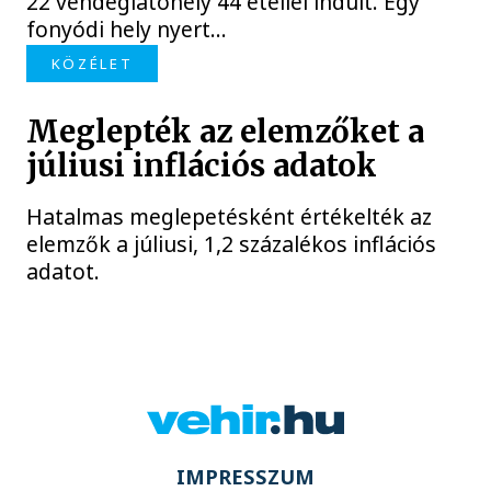
22 vendéglátóhely 44 étellel indult. Egy
fonyódi hely nyert...
KÖZÉLET
Meglepték az elemzőket a
júliusi inflációs adatok
Hatalmas meglepetésként értékelték az
elemzők a júliusi, 1,2 százalékos inflációs
adatot.
IMPRESSZUM