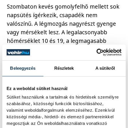
Szombaton kevés gomolyfelhő mellett sok
napsütés ígérkezik, csapadék nem
valószínű. A légmozgás nagyrészt gyenge
vagy mérsékelt lesz. A legalacsonyabb
hőmérséklet 10 és 19, a legmagasabb
nappali hőmérséklet 27 és 33 fok között
alakul.
Beleegyezés
Részletek
A sütikről
Vasárnap napos idő valószínű kevés
gomolyfelhővel, csapadék nélkül. Az
Ez a weboldal sütiket használ
északias szél többnyire mérsékelt marad. A
Sütiket használunk a tartalmak és hirdetések személyre
hőmérséklet hajnalban 13 és 21, délután
szabásához, közösségi funkciók biztosításához,
valamint weboldalforgalmunk elemzéséhez. Ezenkívül
28 és 33 fok között alakulhat.
közösségi média-, hirdető- és elemező partnereinkkel
megosztjuk az Ön weboldalhasználatra vonatkozó