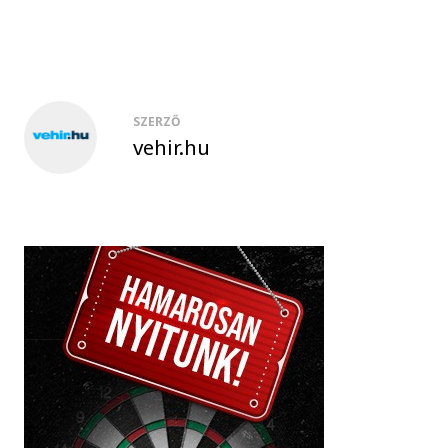
SZERZŐ
vehir.hu