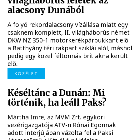
világháborús leletek az
alacsony Dunából
A folyó rekordalacsony vízállása miatt egy
csaknem komplett, II. világháborús német
DKW NZ 350-1 motorkerékpárbukkant elő
a Batthyány téri rakpart sziklái alól, máshol
pedig egy közel féltonnás brit akna került
elő.
KÖZÉLET
Késéltánc a Dunán: Mi
történik, ha leáll Paks?
Mártha Imre, az MVM Zrt. egykori
vezérigazgatója ATV-n Rónai Egonnak
adott interjújában vázolta fel a Paksi