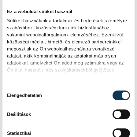
Ez a weboldal sütiket használ
TOVÁBBI CIKKEK
KÖZÉRDEKŰ
Sütiket használunk a tartalmak és hirdetések személyre
szabásához, közösségi funkciók biztosításához,
valamint weboldalforgalmunk elemzéséhez. Ezenkívül
Rengeteg
közösségi média-, hirdető- és elemező partnereinkkel
megosztjuk az Ön weboldalhasználatra vonatkozó
szabálytalanságot talált
adatait, akik kombinálhatják az adatokat más olyan
a NAV a Balatonnál
adatokkal, amelyeket Ön adott meg számukra vagy az
Ön által használt más szolgáltatásokból gyűjtöttek.
A Nemzeti Adó- és Vámhivatal nyári
ellenőrzéssorozatában július
Hozzájárulás kiválasztása
óta Somogy, Veszprém és Zala
Elengedhetetlen
vármegyében vizsgálják a
legforgalmasabb nyári
szolgáltatókat, köztük a
Beállítások
vendéglátóhelyeket, a sporteszköz-
kölcsönzőket és a taxisokat is.
Statisztikai