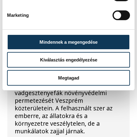
KÖZÉRDEKŰ
Marketing
Ismét permetezik a
Mindennek a megengedése
vadgesztenyefákat
Veszprémben
Kiválasztás engedélyezése
A VKSZ Zrt. tájékoztatása szerint
augusztus 7. és 17. között
Megtagad
éjszakánként végzik a
vadgesztenyefák növényvédelmi
permetezését Veszprém
közterületein. A felhasznált szer az
emberre, az állatokra és a
környezetre veszélytelen, de a
munkálatok zajjal járnak.