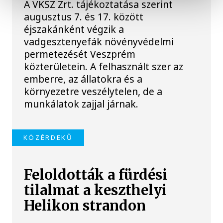
A VKSZ Zrt. tájékoztatása szerint
augusztus 7. és 17. között
éjszakánként végzik a
vadgesztenyefák növényvédelmi
permetezését Veszprém
közterületein. A felhasznált szer az
emberre, az állatokra és a
környezetre veszélytelen, de a
munkálatok zajjal járnak.
KÖZÉRDEKŰ
Feloldották a fürdési
tilalmat a keszthelyi
Helikon strandon