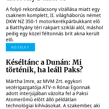
A folyó rekordalacsony vízállása miatt egy
csaknem komplett, II. világháborús német
DKW NZ 350-1 motorkerékpárbukkant elő
a Batthyány téri rakpart sziklái alól, máshol
pedig egy közel féltonnás brit akna került
elő.
KÖZÉLET
Késéltánc a Dunán: Mi
történik, ha leáll Paks?
Mártha Imre, az MVM Zrt. egykori
vezérigazgatója ATV-n Rónai Egonnak
adott interjújában vázolta fel a Paksi
Atomerőmű előtt álló példátlan
technológiai kihívásokat. A szakember, aki