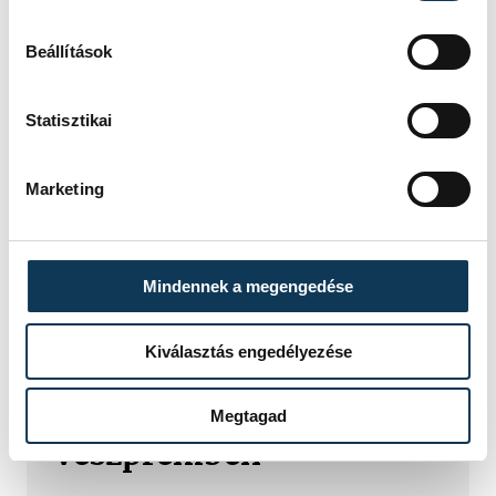
Beállítások
Statisztikai
Marketing
TOVÁBBI CIKKEK
Mindennek a megengedése
KÖZÉRDEKŰ
Kiválasztás engedélyezése
Ismét permetezik a
vadgesztenyefákat
Megtagad
Veszprémben