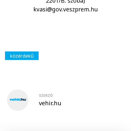
2201/B. szoba)
kvasi@gov.veszprem.hu
közérdekű
SZERZŐ
vehir.hu