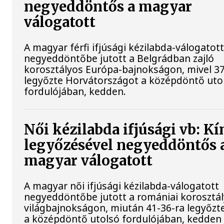
negyeddöntős a magyar
válogatott
A magyar férfi ifjúsági kézilabda-válogatot
negyeddöntőbe jutott a Belgrádban zajló
korosztályos Európa-bajnokságon, mivel 37
legyőzte Horvátországot a középdöntő uto
fordulójában, kedden.
Női kézilabda ifjúsági vb: Kí
legyőzésével negyeddöntős 
magyar válogatott
A magyar női ifjúsági kézilabda-válogatott
negyeddöntőbe jutott a romániai korosztá
világbajnokságon, miután 41-36-ra legyőzt
a középdöntő utolsó fordulójában, kedden