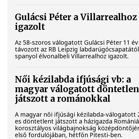
Gulácsi Péter a Villarrealhoz
igazolt
Az 58-szoros válogatott Gulácsi Péter 11 év
távozott az RB Leipzig labdarúgócsapatától
spanyol élvonalbeli Villarrealhoz igazolt.
Női kézilabda ifjúsági vb: a
magyar válogatott döntetlen
játszott a románokkal
A magyar női ifjúsági kézilabda-válogatott 
es döntetlent játszott a házigazda Romániá
korosztályos világbajnokság középdöntőjé
első fordulójában, hétfőn Pitesti-ben.