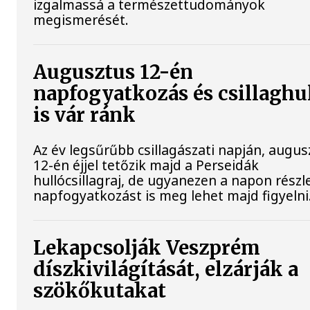
izgalmassá a természettudományok
megismerését.
Augusztus 12-én
napfogyatkozás és csillaghu
is vár ránk
Az év legsűrűbb csillagászati napján, augus
12-én éjjel tetőzik majd a Perseidák
hullócsillagraj, de ugyanezen a napon rész
napfogyatkozást is meg lehet majd figyelni
Lekapcsolják Veszprém
díszkivilágítását, elzárják a
szökőkutakat