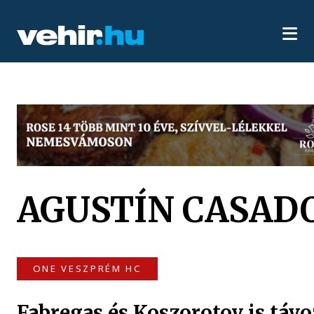
AGUSTÍN CASAD
ONE VESZPRÉM HC
Fabregas és Koszorotov is távo