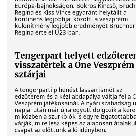
Európa-bajnokságon. Bokros Kincső, Bruch
Regina és Kiss Vince egyaránt helytállt a
kontinens legjobbjai között, a veszprémi
különítmény legjobb eredményét Bruchner
Regina érte el U23-ban.
Tengerpart helyett edzőtere
visszatértek a One Veszprém
sztárjai
A tengerparti pihenést lassan ismét az
edzőterem és a kézilabdapálya váltja fel a 
Veszprém játékosainál. A nyári szabadság 
napjai után már újra együtt dolgozik a kere
miközben a szurkolók is egyre izgatottabb
várják, mire lesz képes az alaposan átalaku
csapat az előttünk álló idényben.