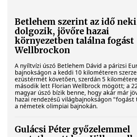
Betlehem szerint az idő neki
dolgozik, jövőre hazai
környezetben találna fogást
Wellbrockon
A nyíltvízi úszó Betlehem Dávid a párizsi Eu
bajnokságon a keddi 10 kilométeren szerze
ezüstérmét követően, szerdán 5 kilométere
második lett Florian Wellbrock mögött; a 2
magyar úszó bízik benne, hogy akár már jöv
hazai rendezésű világbajnokságon "fogást t
a németek olimpiai bajnokán.
Gulácsi Péter győzelemmel