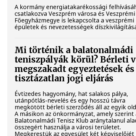
A kormány energiatakarékossági felhívásá
csatlakozva Veszprém városa és Veszprémi
Főegyházmegye is lekapcsolta a veszprémi
épületek és nevezetességek díszkivilágításá
Mi történik a balatonalmádi
teniszpályák körül? Bérleti v
megszakadt egyeztetések és
tisztázatlan jogi eljárás
Évtizedes hagyomány, hat salakos pálya,
utánpótlás-nevelés és egy hosszú távra
megkötött bérleti szerződés áll az egyik ol
A másikon az önkormányzat, amely szerint 
Balatonalmádi Tenisz Klub aránytalanul al
összegért használja a városi területet.
Megkerestük az egyesület két képviselőjét 