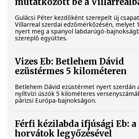
mutatkozott be a Villarrealb
Gulácsi Péter kezdőként szerepelt új csapat
Villarreal szerdai edzőmérkőzésén, melyet 
nyert meg a spanyol labdarúgó-bajnokság
szereplő együttes.
Vizes Eb: Betlehem Dávid
ezüstérmes 5 kilométeren
Betlehem Dávid ezüstérmet nyert szerdán 
nyíltvízi úszók 5 kilométeres versenyszámá
párizsi Európa-bajnokságon.
Férfi kézilabda ifjúsági Eb: a
horvátok legyőzésével