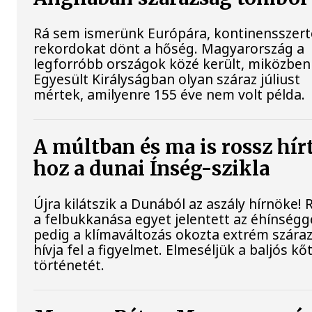
Rá sem ismerünk Európára, kontinensszert
rekordokat dönt a hőség. Magyarország a
legforróbb országok közé került, miközben
Egyesült Királyságban olyan száraz júliust
mértek, amilyenre 155 éve nem volt példa.
A múltban és ma is rossz hír
hoz a dunai Ínség-szikla
Újra kilátszik a Dunából az aszály hírnöke!
a felbukkanása egyet jelentett az éhínségg
pedig a klímaváltozás okozta extrém szára
hívja fel a figyelmet. Elmeséljük a baljós k
történetét.