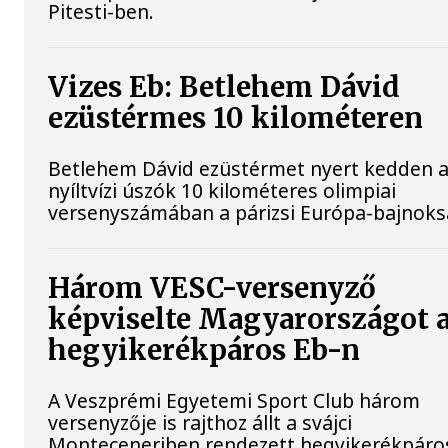
Pitesti-ben.
Vizes Eb: Betlehem Dávid
ezüstérmes 10 kilométeren
Betlehem Dávid ezüstérmet nyert kedden 
nyíltvízi úszók 10 kilométeres olimpiai
versenyszámában a párizsi Európa-bajnok
Három VESC-versenyző
képviselte Magyarországot 
hegyikerékpáros Eb-n
A Veszprémi Egyetemi Sport Club három
versenyzője is rajthoz állt a svájci
Monteceneriben rendezett hegyikerékpáro