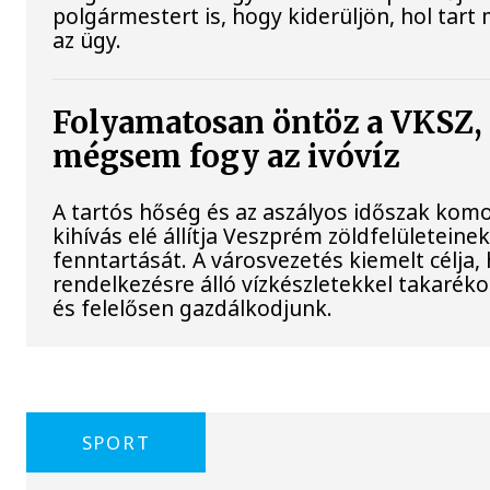
polgármestert is, hogy kiderüljön, hol tart
az ügy.
Folyamatosan öntöz a VKSZ,
mégsem fogy az ivóvíz
A tartós hőség és az aszályos időszak komo
kihívás elé állítja Veszprém zöldfelületeine
fenntartását. A városvezetés kiemelt célja,
rendelkezésre álló vízkészletekkel takarék
és felelősen gazdálkodjunk.
SPORT