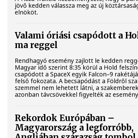
jövő kedden válassza meg az új köztársasá
elnököt.
Valami óriási csapódott a Ho
ma reggel
Rendhagyó esemény zajlott le kedden regge
Magyar idő szerint 8:35 körül a Hold felszí
csapódott a SpaceX egyik Falcon–9 rakétáj
felső fokozata. A becsapódást a Földről sz
szemmel nem lehetett látni, a szakembere
azonban távcsövekkel figyelték az esemény
Rekordok Európában –
Magyarország a legforróbb,
Angliában szárazság tombol