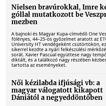
Nielsen bravúrokkal, Imre k
góllal mutatkozott be Vesz
mezben
A bajnoki és Magyar Kupa-címvédő One Ve
fölényes, 44–25-ös győzelmet aratott az E
University HT vendégeként csütörtökön, ez
sikerrel kezdte a nyári felkészülési mérkőz
sorát. Xavier Pascual együttese nagy temp
diktált, és a találkozó nagy részében kézbe
tartotta az eseményeket.
Női kézilabda ifjúsági vb: a
magyar válogatott kikapott
Dániától a negyeddöntőben