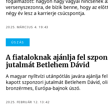
fogalmazott: nagyon nagy vágyai nincsenek az
versenyszezonra, de bízik benne, hogy az előtt
négy év lesz a karrierje csúcspontja.
2025. MÁRCIUS 4. 19:43
ÚSZÁS
A fiataloknak ajánlja fel szpon
jutalmát Betlehem Dávid
A magyar nyíltvízi utánpótlás javára ajánlja fe
kapott szponzori jutalmát Betlehem Dávid, ol
bronzérmes, Európa-bajnok úszó.
2025. FEBRUÁR 12. 13:42