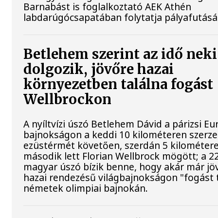
Barnabást is foglalkoztató AEK Athén
labdarúgócsapatában folytatja pályafutásá
Betlehem szerint az idő neki
dolgozik, jövőre hazai
környezetben találna fogást
Wellbrockon
A nyíltvízi úszó Betlehem Dávid a párizsi Eu
bajnokságon a keddi 10 kilométeren szerze
ezüstérmét követően, szerdán 5 kilométere
második lett Florian Wellbrock mögött; a 2
magyar úszó bízik benne, hogy akár már jöv
hazai rendezésű világbajnokságon "fogást t
németek olimpiai bajnokán.