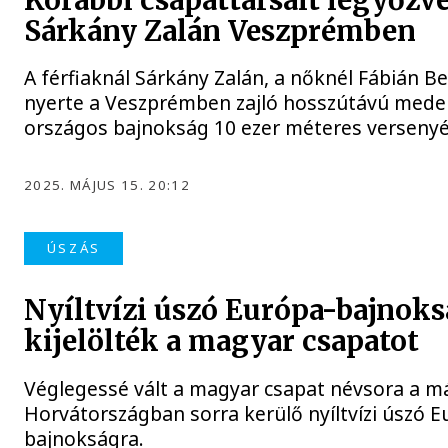
Korábbi csapattársait legyőzv
Sárkány Zalán Veszprémben
A férfiaknál Sárkány Zalán, a nőknél Fábián Be
nyerte a Veszprémben zajló hosszútávú mede
országos bajnokság 10 ezer méteres versenyé
2025. MÁJUS 15. 20:12
ÚSZÁS
Nyíltvízi úszó Európa-bajnoks
kijelölték a magyar csapatot
Véglegessé vált a magyar csapat névsora a m
Horvátországban sorra kerülő nyíltvízi úszó E
bajnokságra.