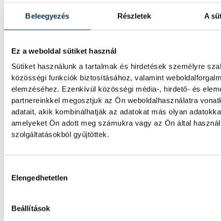
Beleegyezés
Részletek
A süt
Valami óriási csapódott a Ho
ma reggel
Ez a weboldal sütiket használ
Rendhagyó esemény zajlott le kedden regge
Sütiket használunk a tartalmak és hirdetések személyre sz
Magyar idő szerint 8:35 körül a Hold felszí
közösségi funkciók biztosításához, valamint weboldalforgal
csapódott a SpaceX egyik Falcon–9 rakétáj
elemzéséhez. Ezenkívül közösségi média-, hirdető- és ele
felső fokozata. A becsapódást a Földről sz
partnereinkkel megosztjuk az Ön weboldalhasználatra vona
szemmel nem lehetett látni, a szakembere
adatait, akik kombinálhatják az adatokat más olyan adatokka
azonban távcsövekkel figyelték az esemény
amelyeket Ön adott meg számukra vagy az Ön által haszná
szolgáltatásokból gyűjtöttek.
Rekordok Európában –
Magyarország a legforróbb,
Hozzájárulás kiválasztása
Elengedhetetlen
Angliában szárazság tombol
Rá sem ismerünk Európára, kontinensszert
Beállítások
rekordokat dönt a hőség. Magyarország a