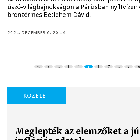
úszó-világbajnokságon a Párizsban nyíltvízen 
bronzérmes Betlehem Dávid.
2024. DECEMBER 6. 20:44
...
3
4
5
6
7
...
KÖZÉLET
Meglepték az elemzőket a jú