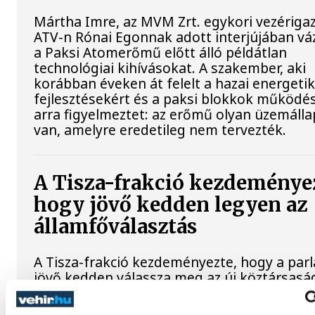
Mártha Imre, az MVM Zrt. egykori vezériga
ATV-n Rónai Egonnak adott interjújában váz
a Paksi Atomerőmű előtt álló példátlan
technológiai kihívásokat. A szakember, aki
korábban éveken át felelt a hazai energetik
fejlesztésekért és a paksi blokkok működés
arra figyelmeztet: az erőmű olyan üzemáll
van, amelyre eredetileg nem tervezték.
A Tisza-frakció kezdeménye
hogy jövő kedden legyen az
államfőválasztás
A Tisza-frakció kezdeményezte, hogy a par
jövő kedden válassza meg az új köztársasá
elnököt.