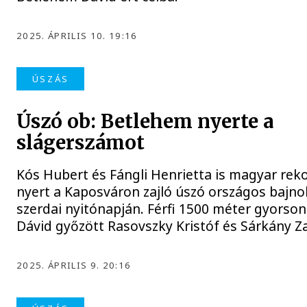
2025. ÁPRILIS 10. 19:16
ÚSZÁS
Úszó ob: Betlehem nyerte a
slágerszámot
Kós Hubert és Fángli Henrietta is magyar rek
nyert a Kaposváron zajló úszó országos bajn
szerdai nyitónapján. Férfi 1500 méter gyorso
Dávid győzött Rasovszky Kristóf és Sárkány Za
2025. ÁPRILIS 9. 20:16