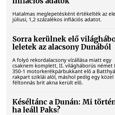
inflációs adatok
Hatalmas meglepetésként értékelték az el
júliusi, 1,2 százalékos inflációs adatot.
Sorra kerülnek elő világháb
leletek az alacsony Dunából
A folyó rekordalacsony vízállása miatt egy
csaknem komplett, II. világháborús néme
350-1 motorkerékpárbukkant elő a Batthyá
rakpart sziklái alól, máshol pedig egy közel
féltonnás brit akna került elő.
Késéltánc a Dunán: Mi történ
ha leáll Paks?