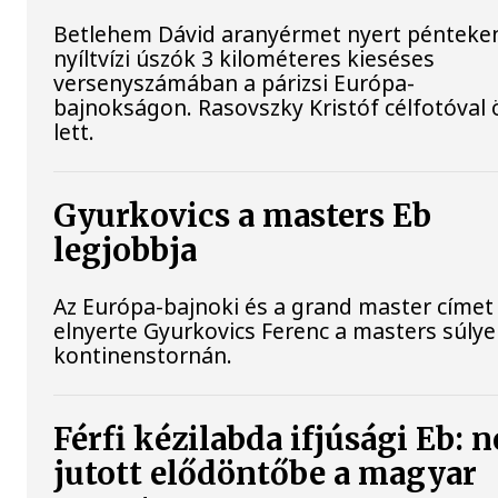
Betlehem Dávid aranyérmet nyert pénteke
nyíltvízi úszók 3 kilométeres kieséses
versenyszámában a párizsi Európa-
bajnokságon. Rasovszky Kristóf célfotóval 
lett.
Gyurkovics a masters Eb
legjobbja
Az Európa-bajnoki és a grand master címet 
elnyerte Gyurkovics Ferenc a masters súly
kontinenstornán.
Férfi kézilabda ifjúsági Eb: 
jutott elődöntőbe a magyar