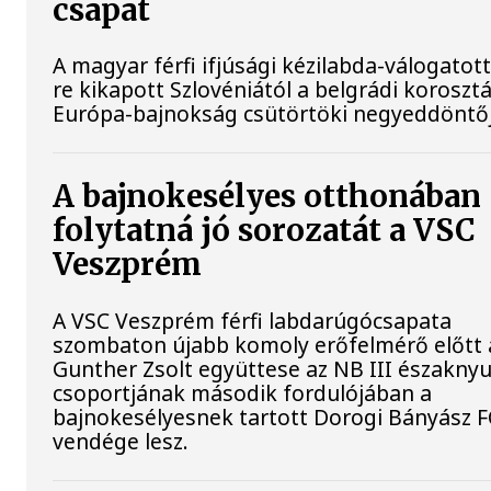
csapat
A magyar férfi ifjúsági kézilabda-válogatott
re kikapott Szlovéniától a belgrádi koroszt
Európa-bajnokság csütörtöki negyeddöntő
A bajnokesélyes otthonában
folytatná jó sorozatát a VSC
Veszprém
A VSC Veszprém férfi labdarúgócsapata
szombaton újabb komoly erőfelmérő előtt á
Gunther Zsolt együttese az NB III északnyu
csoportjának második fordulójában a
bajnokesélyesnek tartott Dorogi Bányász F
vendége lesz.