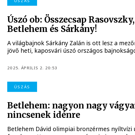
ÚSZÁS
Úszó ob: Összecsap Rasovszky,
Betlehem és Sárkány!
A világbajnok Sárkány Zalán is ott lesz a mez
jövő heti, kaposvári úszó országos bajnokság
2025. ÁPRILIS 2. 20:53
ÚSZÁS
Betlehem: nagyon nagy vágy
nincsenek idénre
Betlehem Dávid olimpiai bronzérmes nyíltvízi