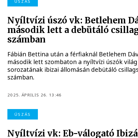
ÚSZÁS
Nyíltvízi úszó vk: Betlehem D
második lett a debütáló csilla
számban
Fábián Bettina után a férfiaknál Betlehem Dáv
második lett szombaton a nyíltvízi úszók vilá
sorozatának ibizai állomásán debütáló csillag
számban.
2025. ÁPRILIS 26. 13:46
ÚSZÁS
Nyíltvízi vk: Eb-válogató Ibiz