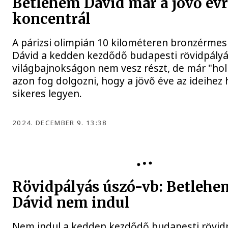
Betlehem Dávid már a jövő év
koncentrál
A párizsi olimpián 10 kilométeren bronzérme
Dávid a kedden kezdődő budapesti rövidpályá
világbajnokságon nem vesz részt, de már "hol
azon fog dolgozni, hogy a jövő éve az ideihez
sikeres legyen.
2024. DECEMBER 9. 13:38
ÚSZÁS
Rövidpályás úszó-vb: Betlehe
Dávid nem indul
Nem indul a kedden kezdődő budapesti rövid