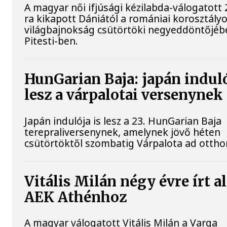
A magyar női ifjúsági kézilabda-válogatott 
ra kikapott Dániától a romániai korosztály
világbajnokság csütörtöki negyeddöntőjéb
Pitesti-ben.
HunGarian Baja: japán induló
lesz a várpalotai versenynek
Japán indulója is lesz a 23. HunGarian Baja
terepraliversenynek, amelynek jövő héten
csütörtöktől szombatig Várpalota ad ottho
Vitális Milán négy évre írt al
AEK Athénhoz
A magyar válogatott Vitális Milán a Varga