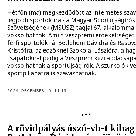
Hétfőn (ma) megkezdődött az internetes sza
legjobb sportolóira - a Magyar Sportújságírók
Szövetségének (MSÚSZ) tagjai 67. alkalommal
voksolhatnak. Ami a veszprémi érdekeltséget il
férfi sportolóknál Betlehem Dávidra és Rasov
Kristófra, az edzőknél Szokolai Lászlóra, a 
csapatoknál pedig a Veszprém kézilabdacsapa
voksolhatnak a sportújságírók. A szurkolók v
sportpillanatra is szavazhatnak.
2024. DECEMBER 16. 11:13
ÚSZÁS
A rövidpályás úszó-vb-t kiha