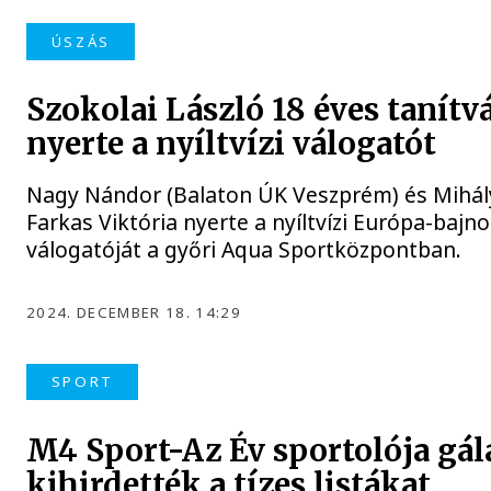
ÚSZÁS
Szokolai László 18 éves tanítv
nyerte a nyíltvízi válogatót
Nagy Nándor (Balaton ÚK Veszprém) és Mihály
Farkas Viktória nyerte a nyíltvízi Európa-bajn
válogatóját a győri Aqua Sportközpontban.
2024. DECEMBER 18. 14:29
SPORT
M4 Sport-Az Év sportolója gál
kihirdették a tízes listákat