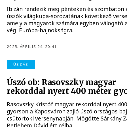
Ibizán rendezik meg pénteken és szombaton a 
úszók világkupa-sorozatának következő verse
amely a magyarok számára egyben válogató 
végi Európa-bajnokságra.
2025. ÁPRILIS 24. 20:41
ÚSZÁS
Úszó ob: Rasovszky magyar
rekorddal nyert 400 méter gy
Rasovszky Kristóf magyar rekorddal nyert 40
gyorson a Kaposváron zajló úszó országos ba
csütörtöki versenynapján. Mögötte Sárkány Z
Betlehem Dávid ért célba.