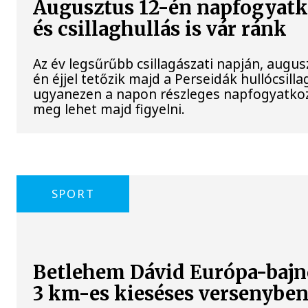
Augusztus 12-én napfogyat
és csillaghullás is vár ránk
Az év legsűrűbb csillagászati napján, augus
én éjjel tetőzik majd a Perseidák hullócsilla
ugyanezen a napon részleges napfogyatkoz
meg lehet majd figyelni.
SPORT
Betlehem Dávid Európa-bajn
3 km-es kieséses versenyben