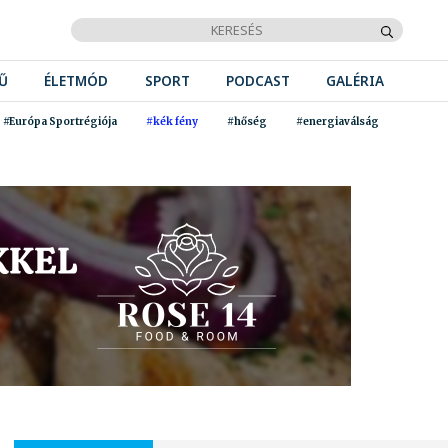
Ű
ÉLETMÓD
SPORT
PODCAST
GALÉRIA
#Európa Sportrégiója
#kék fény
#hőség
#energiaválság