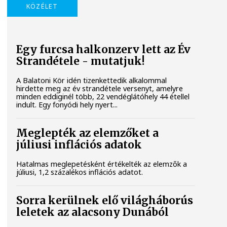
KÖZÉLET
Egy furcsa halkonzerv lett az Év
Strandétele - mutatjuk!
A Balatoni Kör idén tizenkettedik alkalommal
hirdette meg az év strandétele versenyt, amelyre
minden eddiginél több, 22 vendéglátóhely 44 étellel
indult. Egy fonyódi hely nyert...
Meglepték az elemzőket a
júliusi inflációs adatok
Hatalmas meglepetésként értékelték az elemzők a
júliusi, 1,2 százalékos inflációs adatot.
Sorra kerülnek elő világháborús
leletek az alacsony Dunából