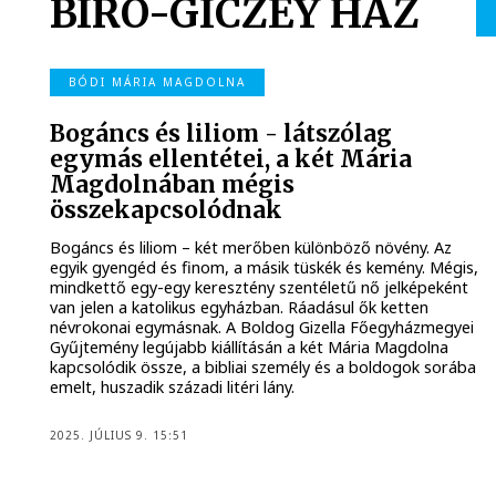
BÍRÓ-GICZEY HÁZ
BÓDI MÁRIA MAGDOLNA
Bogáncs és liliom - látszólag
egymás ellentétei, a két Mária
Magdolnában mégis
összekapcsolódnak
Bogáncs és liliom – két merőben különböző növény. Az
egyik gyengéd és finom, a másik tüskék és kemény. Mégis,
mindkettő egy-egy keresztény szentéletű nő jelképeként
van jelen a katolikus egyházban. Ráadásul ők ketten
névrokonai egymásnak. A Boldog Gizella Főegyházmegyei
Gyűjtemény legújabb kiállításán a két Mária Magdolna
kapcsolódik össze, a bibliai személy és a boldogok sorába
emelt, huszadik századi litéri lány.
2025. JÚLIUS 9. 15:51