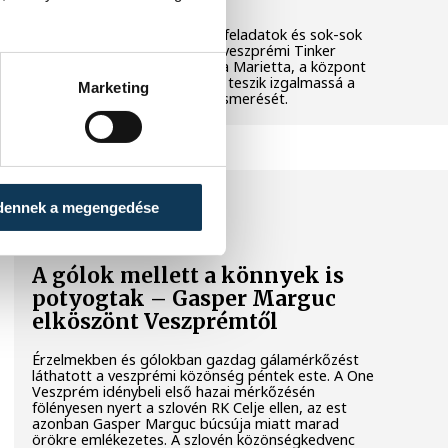
Látványos kísérletek, kreatív feladatok és sok-sok
élmény várja a gyerekeket a veszprémi Tinker
Labsben. Videónkban Balassa Marietta, a központ
vezetője mutatja be, hogyan teszik izgalmassá a
Marketing
természettudományok megismerését.
SPORT
dennek a megengedése
A gólok mellett a könnyek is
potyogtak – Gasper Marguc
elköszönt Veszprémtől
Érzelmekben és gólokban gazdag gálamérkőzést
láthatott a veszprémi közönség péntek este. A One
Veszprém idénybeli első hazai mérkőzésén
fölényesen nyert a szlovén RK Celje ellen, az est
azonban Gasper Marguc búcsúja miatt marad
örökre emlékezetes. A szlovén közönségkedvenc