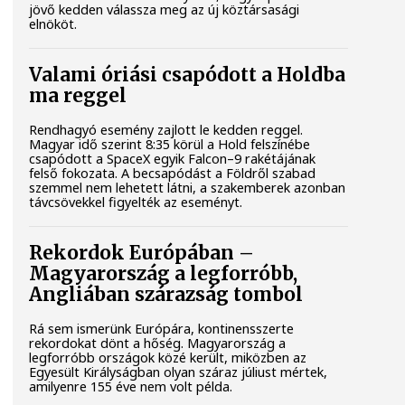
jövő kedden válassza meg az új köztársasági
elnököt.
Valami óriási csapódott a Holdba
ma reggel
Rendhagyó esemény zajlott le kedden reggel.
Magyar idő szerint 8:35 körül a Hold felszínébe
csapódott a SpaceX egyik Falcon–9 rakétájának
felső fokozata. A becsapódást a Földről szabad
szemmel nem lehetett látni, a szakemberek azonban
távcsövekkel figyelték az eseményt.
Rekordok Európában –
Magyarország a legforróbb,
Angliában szárazság tombol
Rá sem ismerünk Európára, kontinensszerte
rekordokat dönt a hőség. Magyarország a
legforróbb országok közé került, miközben az
Egyesült Királyságban olyan száraz júliust mértek,
amilyenre 155 éve nem volt példa.