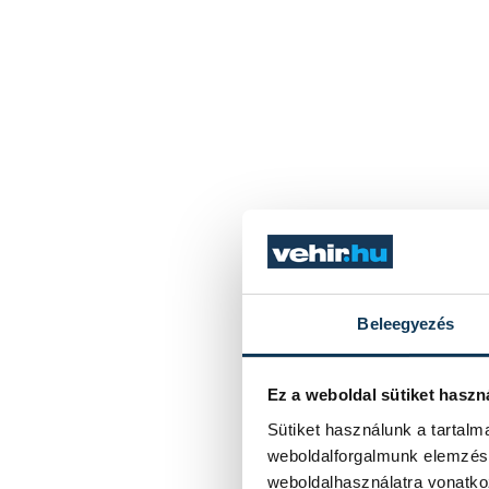
Beleegyezés
Ez a weboldal sütiket haszn
Sütiket használunk a tartal
weboldalforgalmunk elemzésé
weboldalhasználatra vonatko