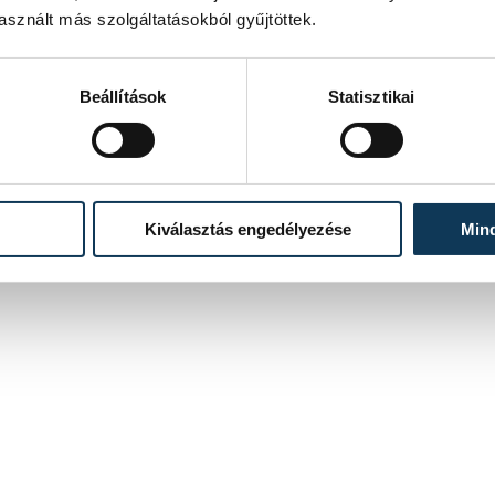
sznált más szolgáltatásokból gyűjtöttek.
Beállítások
Statisztikai
Kiválasztás engedélyezése
Min