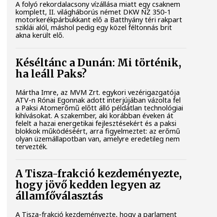
A folyó rekordalacsony vízállása miatt egy csaknem
komplett, II. világháborús német DKW NZ 350-1
motorkerékpárbukkant elő a Batthyány téri rakpart
sziklái alól, máshol pedig egy közel féltonnás brit
akna került elő.
Késéltánc a Dunán: Mi történik,
ha leáll Paks?
Mártha Imre, az MVM Zrt. egykori vezérigazgatója
ATV-n Rónai Egonnak adott interjújában vázolta fel
a Paksi Atomerőmű előtt álló példátlan technológiai
kihívásokat. A szakember, aki korábban éveken át
felelt a hazai energetikai fejlesztésekért és a paksi
blokkok működéséért, arra figyelmeztet: az erőmű
olyan üzemállapotban van, amelyre eredetileg nem
tervezték.
A Tisza-frakció kezdeményezte,
hogy jövő kedden legyen az
államfőválasztás
A Tisza-frakció kezdeményezte, hogy a parlament