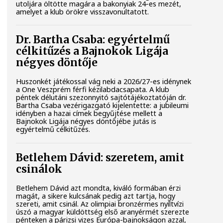
utoljára öltötte magára a bakonyiak 24-es mezét,
amelyet a klub örökre visszavonultatott.
Dr. Bartha Csaba: egyértelmű
célkitűzés a Bajnokok Ligája
négyes döntője
Huszonkét játékossal vág neki a 2026/27-es idénynek
a One Veszprém férfi kézilabdacsapata. A klub
péntek délutáni szezonnyitó sajtótájékoztatóján dr.
Bartha Csaba vezérigazgató kijelentette: a jubileumi
idényben a hazai címek begyűjtése mellett a
Bajnokok Ligája négyes döntőjébe jutás is
egyértelmű célkitűzés.
Betlehem Dávid: szeretem, amit
csinálok
Betlehem Dávid azt mondta, kiváló formában érzi
magát, a sikere kulcsának pedig azt tartja, hogy
szereti, amit csinál. Az olimpiai bronzérmes nyíltvízi
úszó a magyar küldöttség első aranyérmét szerezte
pénteken a párizsi vizes Európa-bajnokságon azzal,