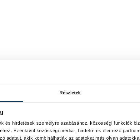
Részletek
ál
mak és hirdetések személyre szabásához, közösségi funkciók biz
hez. Ezenkívül közösségi média-, hirdető- és elemező partner
zó adatait, akik kombinálhatják az adatokat más olyan adatokka