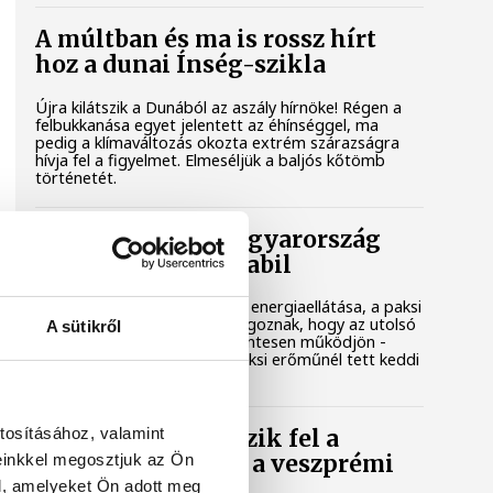
A múltban és ma is rossz hírt
hoz a dunai Ínség-szikla
Újra kilátszik a Dunából az aszály hírnöke! Régen a
felbukkanása egyet jelentett az éhínséggel, ma
pedig a klímaváltozás okozta extrém szárazságra
hívja fel a figyelmet. Elmeséljük a baljós kőtömb
történetét.
Magyar Péter: Magyarország
energiaellátása stabil
Jelenleg stabil Magyarország energiaellátása, a paksi
erőmű munkatársai azon dolgoznak, hogy az utolsó
A sütikről
még termelő turbina hibamentesen működjön -
közölte a miniszterelnök a paksi erőműnél tett keddi
látogatása során.
tosításához, valamint
Játék közben fedezik fel a
einkkel megosztjuk az Ön
tudomány világát a veszprémi
gyerekek
l, amelyeket Ön adott meg