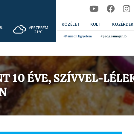
KÖZÉLET
KULT
KÖZÉRDEK
VESZPRÉM
8.
21°C
#Pannon Egyetem
#programajánló