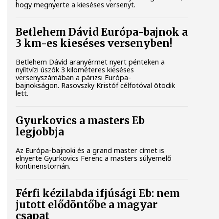
hogy megnyerte a kieséses versenyt.
Betlehem Dávid Európa-bajnok a
3 km-es kieséses versenyben!
Betlehem Dávid aranyérmet nyert pénteken a
nyíltvízi úszók 3 kilométeres kieséses
versenyszámában a párizsi Európa-
bajnokságon. Rasovszky Kristóf célfotóval ötödik
lett.
Gyurkovics a masters Eb
legjobbja
Az Európa-bajnoki és a grand master címet is
elnyerte Gyurkovics Ferenc a masters súlyemelő
kontinenstornán.
Férfi kézilabda ifjúsági Eb: nem
jutott elődöntőbe a magyar
csapat