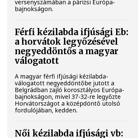
versenyszámában a párizsi Európa-
bajnokságon.
Férfi kézilabda ifjúsági Eb:
a horvátok legyőzésével
negyeddöntős a magyar
válogatott
A magyar férfi ifjúsági kézilabda-
válogatott negyeddöntőbe jutott a
Belgrádban zajló korosztályos Európa-
bajnokságon, mivel 37-32-re legyőzte
Horvátországot a középdöntő utolsó
fordulójában, kedden.
Női kézilabda ifjúsági vb: