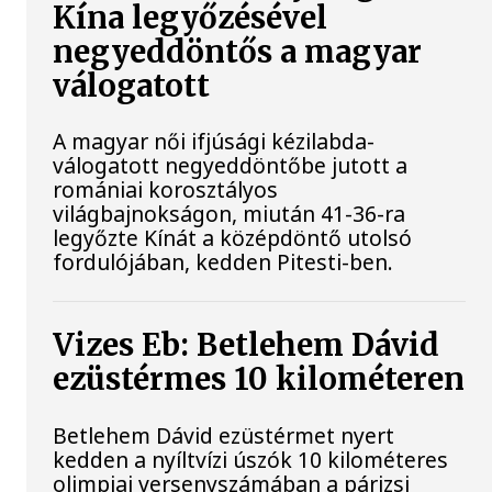
Kína legyőzésével
negyeddöntős a magyar
válogatott
A magyar női ifjúsági kézilabda-
válogatott negyeddöntőbe jutott a
romániai korosztályos
világbajnokságon, miután 41-36-ra
legyőzte Kínát a középdöntő utolsó
fordulójában, kedden Pitesti-ben.
Vizes Eb: Betlehem Dávid
ezüstérmes 10 kilométeren
Betlehem Dávid ezüstérmet nyert
kedden a nyíltvízi úszók 10 kilométeres
olimpiai versenyszámában a párizsi