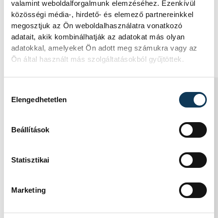
valamint weboldalforgalmunk elemzéséhez. Ezenkívül
közösségi média-, hirdető- és elemező partnereinkkel
megosztjuk az Ön weboldalhasználatra vonatkozó
adatait, akik kombinálhatják az adatokat más olyan
1
2
3
4
5
...
adatokkal, amelyeket Ön adott meg számukra vagy az
Ön által használt más szolgáltatásokból gyűjtöttek.
KÖZÉLET
Hozzájárulás kiválasztása
Elengedhetetlen
Beállítások
A Tisza-frakció
kezdeményezte, hogy jövő
Statisztikai
kedden legyen az
államfőválasztás
Marketing
A Tisza-frakció kezdeményezte, hogy a