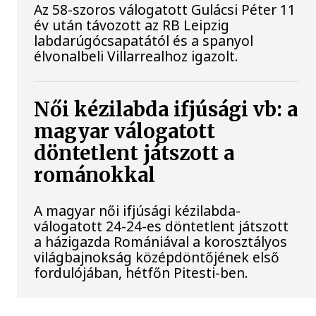
Az 58-szoros válogatott Gulácsi Péter 11
év után távozott az RB Leipzig
labdarúgócsapatától és a spanyol
élvonalbeli Villarrealhoz igazolt.
Női kézilabda ifjúsági vb: a
magyar válogatott
döntetlent játszott a
románokkal
A magyar női ifjúsági kézilabda-
válogatott 24-24-es döntetlent játszott
a házigazda Romániával a korosztályos
világbajnokság középdöntőjének első
fordulójában, hétfőn Pitesti-ben.