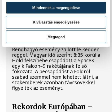
parlament jövő kedden válassza meg az
Mindennek a megengedése
új köztársasági elnököt.
Kiválasztás engedélyezése
Valami óriási csapódott a
Holdba ma reggel
Megtagad
Rendhagyó esemény zajlott le kedden
reggel. Magyar idő szerint 8:35 körül a
Hold felszínébe csapódott a SpaceX
egyik Falcon–9 rakétájának felső
fokozata. A becsapódást a Földről
szabad szemmel nem lehetett látni, a
szakemberek azonban távcsövekkel
figyelték az eseményt.
Rekordok Európában –