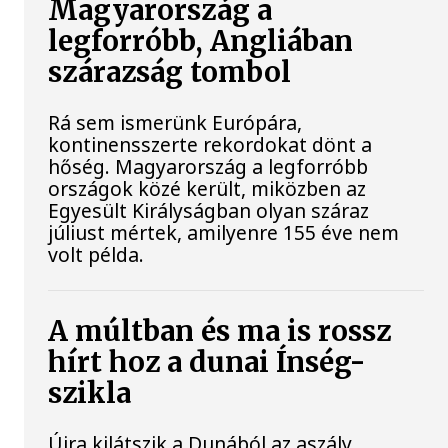
Magyarország a
legforróbb, Angliában
szárazság tombol
Rá sem ismerünk Európára,
kontinensszerte rekordokat dönt a
hőség. Magyarország a legforróbb
országok közé került, miközben az
Egyesült Királyságban olyan száraz
júliust mértek, amilyenre 155 éve nem
volt példa.
A múltban és ma is rossz
hírt hoz a dunai Ínség-
szikla
Újra kilátszik a Dunából az aszály