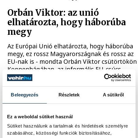
Orbán Viktor: az unió
elhatározta, hogy háborúba
megy
Az Európai Unió elhatározta, hogy háborúba
megy, ez rossz Magyarországnak és rossz az
EU-nak is - mondta Orbán Viktor csütörtökön
Koppenhágában, az informális EU-csúcs
második napjának kezdetén újságíróknak
nyilatkozva. A magyar kormányfő, a Fidesz
elnöke bejelentette azt is: a Fidesz
Beleegyezés
Részletek
A sütikről
elnökségének azt fogja javasolni, hogy
indítsanak Magyarországon aláírásgyűjtést
"Brüsszel háborús tervei ellen".
Ez a weboldal sütiket használ
Sütiket használunk a tartalmak és hirdetések személyre
2025. OKTÓBER 2. 11:25
szabásához, közösségi funkciók biztosításához,