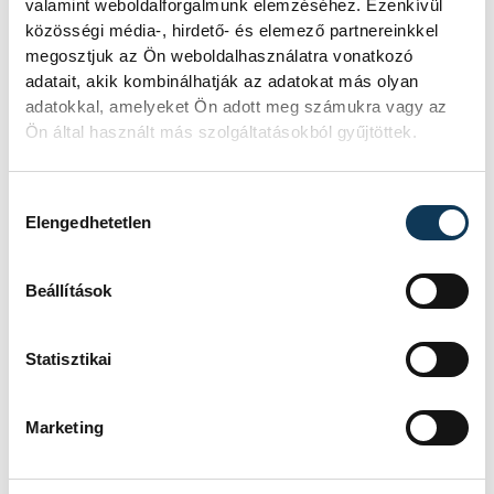
valamint weboldalforgalmunk elemzéséhez. Ezenkívül
Rendhagyó esemény zajlott le kedden
közösségi média-, hirdető- és elemező partnereinkkel
reggel. Magyar idő szerint 8:35 körül
megosztjuk az Ön weboldalhasználatra vonatkozó
a Hold felszínébe csapódott a SpaceX
adatait, akik kombinálhatják az adatokat más olyan
egyik Falcon–9 rakétájának felső
adatokkal, amelyeket Ön adott meg számukra vagy az
fokozata. A becsapódást a Földről
Ön által használt más szolgáltatásokból gyűjtöttek.
szabad szemmel nem lehetett látni, a
szakemberek azonban távcsövekkel
figyelték az eseményt.
Hozzájárulás kiválasztása
Elengedhetetlen
Rekordok Európában –
Beállítások
Magyarország a
legforróbb, Angliában
Statisztikai
szárazság tombol
Marketing
Rá sem ismerünk Európára,
kontinensszerte rekordokat dönt a
hőség. Magyarország a legforróbb