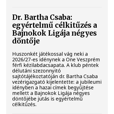
Dr. Bartha Csaba:
egyértelmű célkitűzés a
Bajnokok Ligája négyes
döntője
Huszonkét játékossal vág neki a
2026/27-es idénynek a One Veszprém
férfi kézilabdacsapata. A klub péntek
délutáni szezonnyitó
sajtótájékoztatóján dr. Bartha Csaba
vezérigazgató kijelentette: a jubileumi
idényben a hazai címek begyűjtése
mellett a Bajnokok Ligája négyes
döntőjébe jutás is egyértelmű
célkitűzés.