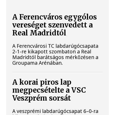
A Ferencváros egygólos
vereséget szenvedett a
Real Madridtól
A Ferencvárosi TC labdarúgócsapata
2-1-re kikapott szombaton a Real
Madridtól barátságos mérkőzésen a
Groupama Arénában.
A korai piros lap
megpecsételte a VSC
Veszprém sorsát
A veszprémi labdarúgócsapat 6–0-ra