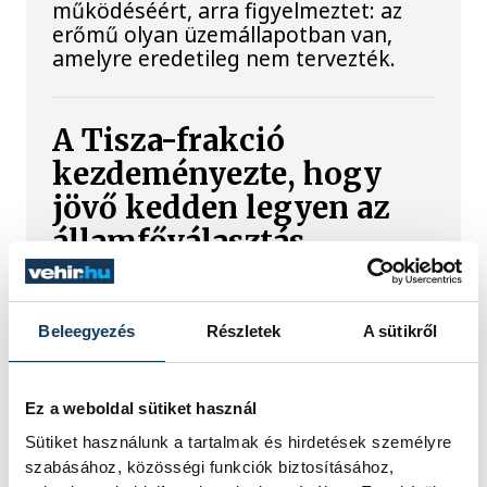
működéséért, arra figyelmeztet: az
erőmű olyan üzemállapotban van,
amelyre eredetileg nem tervezték.
A Tisza-frakció
kezdeményezte, hogy
jövő kedden legyen az
államfőválasztás
A Tisza-frakció kezdeményezte, hogy
a parlament jövő kedden válassza
Beleegyezés
Részletek
A sütikről
meg az új köztársasági elnököt.
Ez a weboldal sütiket használ
Valami óriási csapódott a
Sütiket használunk a tartalmak és hirdetések személyre
Holdba ma reggel
szabásához, közösségi funkciók biztosításához,