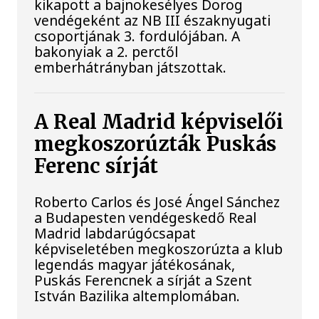
kikapott a bajnokesélyes Dorog
vendégeként az NB III északnyugati
csoportjának 3. fordulójában. A
bakonyiak a 2. perctől
emberhátrányban játszottak.
A Real Madrid képviselői
megkoszorúzták Puskás
Ferenc sírját
Roberto Carlos és José Ángel Sánchez
a Budapesten vendégeskedő Real
Madrid labdarúgócsapat
képviseletében megkoszorúzta a klub
legendás magyar játékosának,
Puskás Ferencnek a sírját a Szent
István Bazilika altemplomában.