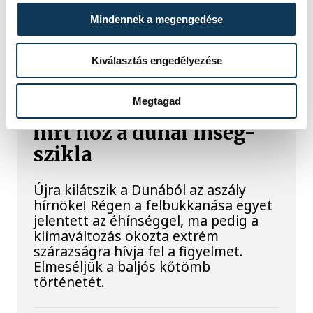
országok közé került, miközben az
Mindennek a megengedése
Egyesült Királyságban olyan száraz
júliust mértek, amilyenre 155 éve nem
volt példa.
Kiválasztás engedélyezése
Megtagad
A múltban és ma is rossz
hírt hoz a dunai Ínség-
szikla
Újra kilátszik a Dunából az aszály
hírnöke! Régen a felbukkanása egyet
jelentett az éhínséggel, ma pedig a
klímaváltozás okozta extrém
szárazságra hívja fel a figyelmet.
Elmeséljük a baljós kőtömb
történetét.