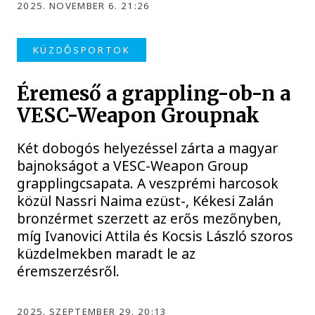
2025. NOVEMBER 6. 21:26
KÜZDŐSPORTOK
Éremeső a grappling-ob-n a
VESC-Weapon Groupnak
Két dobogós helyezéssel zárta a magyar
bajnokságot a VESC-Weapon Group
grapplingcsapata. A veszprémi harcosok
közül Nassri Naima ezüst-, Kékesi Zalán
bronzérmet szerzett az erős mezőnyben,
míg Ivanovici Attila és Kocsis László szoros
küzdelmekben maradt le az
éremszerzésről.
2025. SZEPTEMBER 29. 20:13