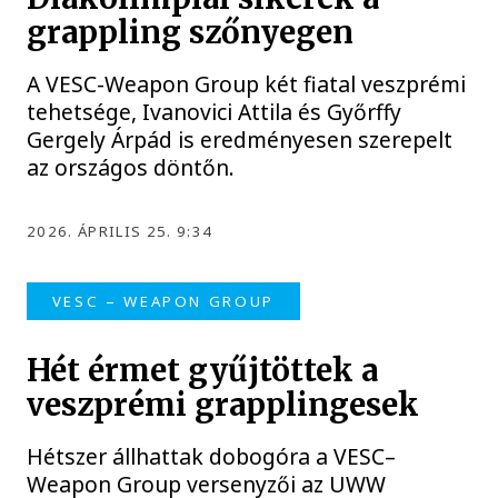
grappling szőnyegen
A VESC-Weapon Group két fiatal veszprémi
tehetsége, Ivanovici Attila és Győrffy
Gergely Árpád is eredményesen szerepelt
az országos döntőn.
2026. ÁPRILIS 25. 9:34
VESC – WEAPON GROUP
Hét érmet gyűjtöttek a
veszprémi grapplingesek
Hétszer állhattak dobogóra a VESC–
Weapon Group versenyzői az UWW