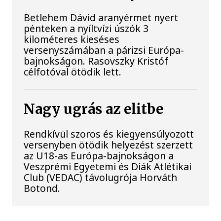
Betlehem Dávid aranyérmet nyert
pénteken a nyíltvízi úszók 3
kilométeres kieséses
versenyszámában a párizsi Európa-
bajnokságon. Rasovszky Kristóf
célfotóval ötödik lett.
Nagy ugrás az elitbe
Rendkívül szoros és kiegyensúlyozott
versenyben ötödik helyezést szerzett
az U18-as Európa-bajnokságon a
Veszprémi Egyetemi és Diák Atlétikai
Club (VEDAC) távolugrója Horváth
Botond.