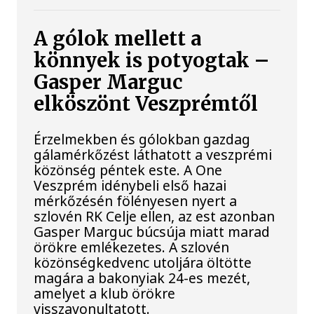
A gólok mellett a
könnyek is potyogtak –
Gasper Marguc
elköszönt Veszprémtől
Érzelmekben és gólokban gazdag
gálamérkőzést láthatott a veszprémi
közönség péntek este. A One
Veszprém idénybeli első hazai
mérkőzésén fölényesen nyert a
szlovén RK Celje ellen, az est azonban
Gasper Marguc búcsúja miatt marad
örökre emlékezetes. A szlovén
közönségkedvenc utoljára öltötte
magára a bakonyiak 24-es mezét,
amelyet a klub örökre
visszavonultatott.