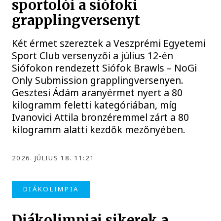
sportolói a siófoki
grapplingversenyt
Két érmet szereztek a Veszprémi Egyetemi
Sport Club versenyzői a július 12-én
Siófokon rendezett Siófok Brawls – NoGi
Only Submission grapplingversenyen.
Gesztesi Ádám aranyérmet nyert a 80
kilogramm feletti kategóriában, míg
Ivanovici Attila bronzéremmel zárt a 80
kilogramm alatti kezdők mezőnyében.
2026. JÚLIUS 18. 11:21
DIÁKOLIMPIA
Diákolimpiai sikerek a