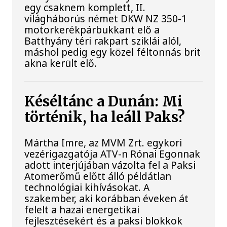
egy csaknem komplett, II.
világháborús német DKW NZ 350-1
motorkerékpárbukkant elő a
Batthyány téri rakpart sziklái alól,
máshol pedig egy közel féltonnás brit
akna került elő.
Késéltánc a Dunán: Mi
történik, ha leáll Paks?
Mártha Imre, az MVM Zrt. egykori
vezérigazgatója ATV-n Rónai Egonnak
adott interjújában vázolta fel a Paksi
Atomerőmű előtt álló példátlan
technológiai kihívásokat. A
szakember, aki korábban éveken át
felelt a hazai energetikai
fejlesztésekért és a paksi blokkok