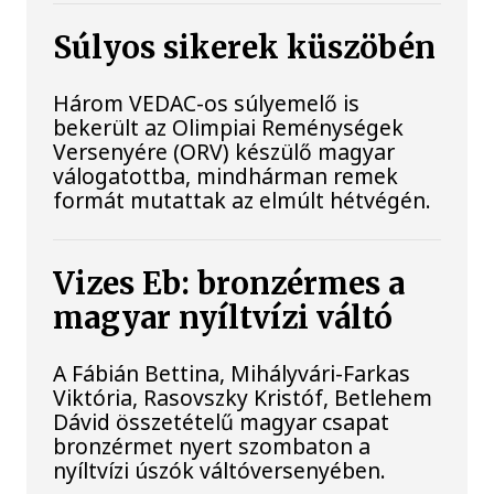
Súlyos sikerek küszöbén
Három VEDAC-os súlyemelő is
bekerült az Olimpiai Reménységek
Versenyére (ORV) készülő magyar
válogatottba, mindhárman remek
formát mutattak az elmúlt hétvégén.
Vizes Eb: bronzérmes a
magyar nyíltvízi váltó
A Fábián Bettina, Mihályvári-Farkas
Viktória, Rasovszky Kristóf, Betlehem
Dávid összetételű magyar csapat
bronzérmet nyert szombaton a
nyíltvízi úszók váltóversenyében.