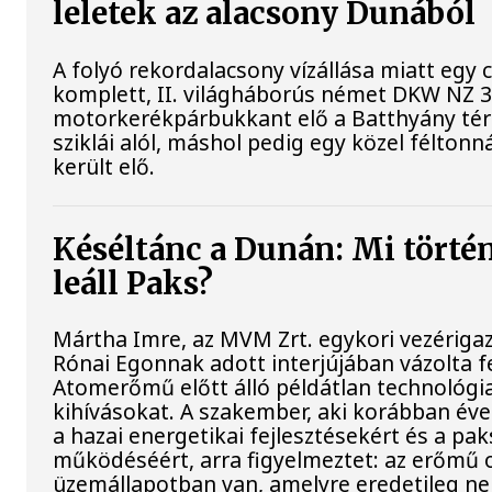
leletek az alacsony Dunából
A folyó rekordalacsony vízállása miatt egy
komplett, II. világháborús német DKW NZ 
motorkerékpárbukkant elő a Batthyány tér
sziklái alól, máshol pedig egy közel féltonn
került elő.
Késéltánc a Dunán: Mi történ
leáll Paks?
Mártha Imre, az MVM Zrt. egykori vezériga
Rónai Egonnak adott interjújában vázolta fe
Atomerőmű előtt álló példátlan technológia
kihívásokat. A szakember, aki korábban évek
a hazai energetikai fejlesztésekért és a pa
működéséért, arra figyelmeztet: az erőmű 
üzemállapotban van, amelyre eredetileg ne