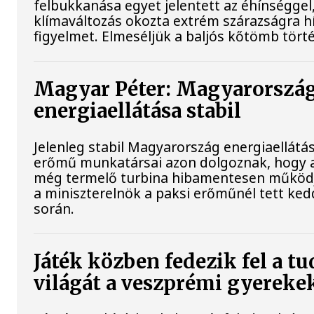
felbukkanása egyet jelentett az éhínséggel
klímaváltozás okozta extrém szárazságra hív
figyelmet. Elmeséljük a baljós kőtömb tört
Magyar Péter: Magyarorszá
energiaellátása stabil
Jelenleg stabil Magyarország energiaellátás
erőmű munkatársai azon dolgoznak, hogy a
még termelő turbina hibamentesen működj
a miniszterelnök a paksi erőműnél tett ked
során.
Játék közben fedezik fel a 
világát a veszprémi gyereke