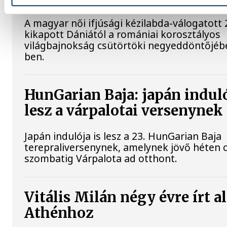
A magyar női ifjúsági kézilabda-válogatott 
kikapott Dániától a romániai korosztályos
világbajnokság csütörtöki negyeddöntőjébe
ben.
HunGarian Baja: japán induló
lesz a várpalotai versenynek
Japán indulója is lesz a 23. HunGarian Baja
terepraliversenynek, amelynek jövő héten 
szombatig Várpalota ad otthont.
Vitális Milán négy évre írt a
Athénhoz