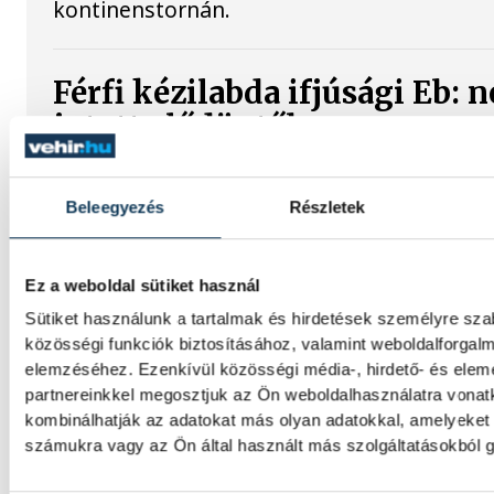
kontinenstornán.
Férfi kézilabda ifjúsági Eb: 
jutott elődöntőbe a magyar 
A magyar férfi ifjúsági kézilabda-válogatot
kikapott Szlovéniától a belgrádi korosztály
Beleegyezés
Részletek
bajnokság csütörtöki negyeddöntőjében.
Ez a weboldal sütiket használ
A bajnokesélyes otthonában
Sütiket használunk a tartalmak és hirdetések személyre sz
folytatná jó sorozatát a VSC
közösségi funkciók biztosításához, valamint weboldalforgal
elemzéséhez. Ezenkívül közösségi média-, hirdető- és ele
Veszprém
partnereinkkel megosztjuk az Ön weboldalhasználatra vonatk
kombinálhatják az adatokat más olyan adatokkal, amelyeket
A VSC Veszprém férfi labdarúgócsapata s
számukra vagy az Ön által használt más szolgáltatásokból g
újabb komoly erőfelmérő előtt áll: Gunther
együttese az NB III északnyugati csoportj