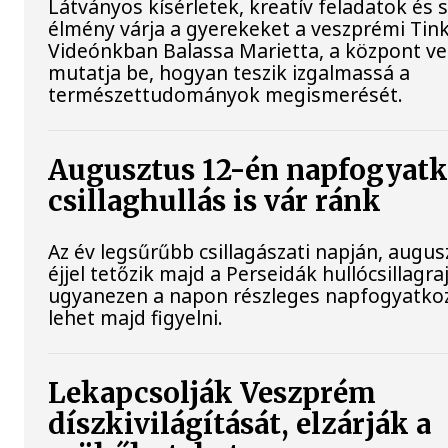
Látványos kísérletek, kreatív feladatok és 
élmény várja a gyerekeket a veszprémi Tin
Videónkban Balassa Marietta, a központ ve
mutatja be, hogyan teszik izgalmassá a
természettudományok megismerését.
Augusztus 12-én napfogyatk
csillaghullás is vár ránk
Az év legsűrűbb csillagászati napján, augu
éjjel tetőzik majd a Perseidák hullócsillagraj
ugyanezen a napon részleges napfogyatko
lehet majd figyelni.
Lekapcsolják Veszprém
díszkivilágítását, elzárják a