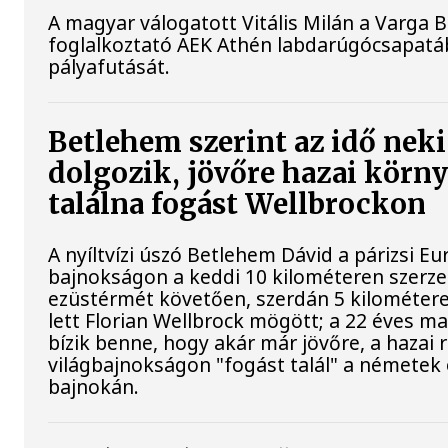
A magyar válogatott Vitális Milán a Varga B
foglalkoztató AEK Athén labdarúgócsapatáb
pályafutását.
Betlehem szerint az idő neki
dolgozik, jövőre hazai körn
találna fogást Wellbrockon
A nyíltvízi úszó Betlehem Dávid a párizsi Eu
bajnokságon a keddi 10 kilométeren szerze
ezüstérmét követően, szerdán 5 kilométer
lett Florian Wellbrock mögött; a 22 éves m
bízik benne, hogy akár már jövőre, a hazai
világbajnokságon "fogást talál" a németek 
bajnokán.