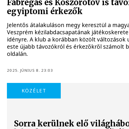
Fabregas és Koszorotov is távo
egyiptomi érkezők
Jelentős átalakuláson megy keresztül a magy
Veszprém kézilabdacsapatának játékoskerete
idényre. A klub a korábban közölt változások
este újabb távozókról és érkezőkről számolt b
oldalán.
2025. JÚNIUS 8. 23:03
KÖZÉLET
Sorra kerülnek elő világháb