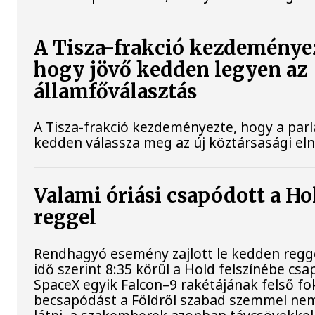
A Tisza-frakció kezdeménye
hogy jövő kedden legyen az
államfőválasztás
A Tisza-frakció kezdeményezte, hogy a par
kedden válassza meg az új köztársasági el
Valami óriási csapódott a H
reggel
Rendhagyó esemény zajlott le kedden regg
idő szerint 8:35 körül a Hold felszínébe csa
SpaceX egyik Falcon–9 rakétájának felső fo
becsapódást a Földről szabad szemmel nem