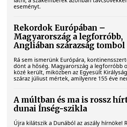
látni, a szakemberek azonban távcsövekkel 
eseményt.
Rekordok Európában –
Magyarország a legforróbb,
Angliában szárazság tombol
Rá sem ismerünk Európára, kontinensszert
dönt a hőség. Magyarország a legforróbb 
közé került, miközben az Egyesült Királysá
száraz júliust mértek, amilyenre 155 éve ne
A múltban és ma is rossz hír
dunai Ínség-szikla
Újra kilátszik a Dunából az aszály hírnöke!