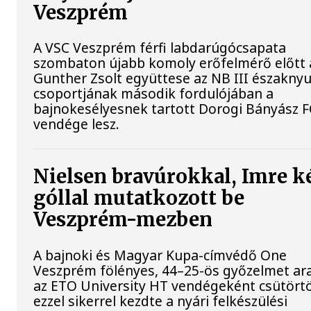
Veszprém
A VSC Veszprém férfi labdarúgócsapata
szombaton újabb komoly erőfelmérő előtt á
Gunther Zsolt együttese az NB III északnyu
csoportjának második fordulójában a
bajnokesélyesnek tartott Dorogi Bányász F
vendége lesz.
Nielsen bravúrokkal, Imre k
góllal mutatkozott be
Veszprém-mezben
A bajnoki és Magyar Kupa-címvédő One
Veszprém fölényes, 44–25-ös győzelmet ar
az ETO University HT vendégeként csütört
ezzel sikerrel kezdte a nyári felkészülési