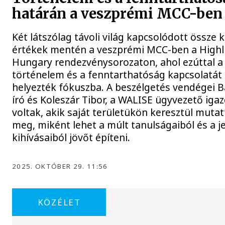
határán a veszprémi MCC-ben
Két látszólag távoli világ kapcsolódott össze 
értékek mentén a veszprémi MCC-ben a Highl
Hungary rendezvénysorozaton, ahol ezúttal a
történelem és a fenntarthatóság kapcsolatát
helyezték fókuszba. A beszélgetés vendégei 
író és Koleszár Tibor, a WALISE ügyvezető iga
voltak, akik saját területükön keresztül muta
meg, miként lehet a múlt tanulságaiból és a j
kihívásaiból jövőt építeni.
2025. OKTÓBER 29. 11:56
KÖZÉLET