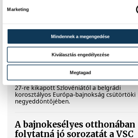
Az Európa-bajnoki és a grand master címet 
Marketing
elnyerte Gyurkovics Ferenc a masters súly
kontinenstornán.
Mindennek a megengedése
Férfi kézilabda ifjúsági Eb: 
jutott elődöntőbe a magyar
Kiválasztás engedélyezése
csapat
Megtagad
A magyar férfi ifjúsági kézilabda-válogatott
27-re kikapott Szlovéniától a belgrádi
korosztályos Európa-bajnokság csütörtöki
negyeddöntőjében.
A bajnokesélyes otthonában
folytatná jó sorozatát a VSC