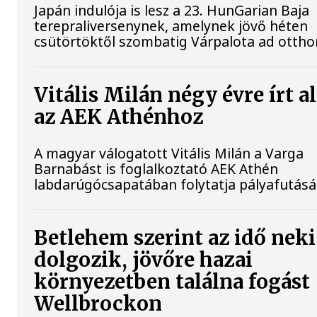
Japán indulója is lesz a 23. HunGarian Baja
terepraliversenynek, amelynek jövő héten
csütörtöktől szombatig Várpalota ad ottho
Vitális Milán négy évre írt a
az AEK Athénhoz
A magyar válogatott Vitális Milán a Varga
Barnabást is foglalkoztató AEK Athén
labdarúgócsapatában folytatja pályafutásá
Betlehem szerint az idő neki
dolgozik, jövőre hazai
környezetben találna fogást
Wellbrockon