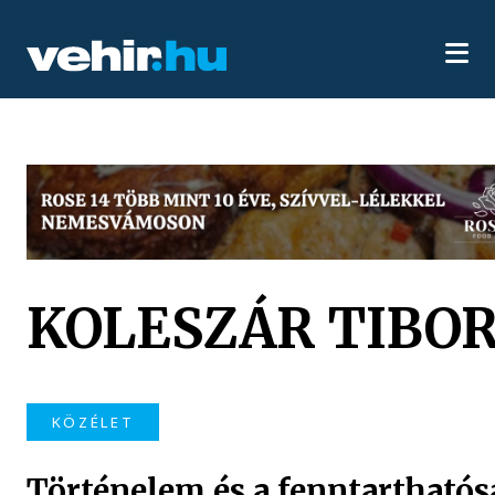
KOLESZÁR TIBO
KÖZÉLET
Történelem és a fenntarthatós