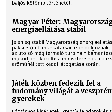
baljós kőtömb történetét.
Magyar Péter: Magyarorszá
energiaellátása stabil
Jelenleg stabil Magyarország energiaellátás
paksi erőmű munkatársai azon dolgoznak,
az utolsó még termelő turbina hibamentes
működjön - közölte a miniszterelnök a paks
erőműnél tett keddi látogatása során.
Játék közben fedezik fel a
tudomány világát a veszpré
gyerekek
Látványos kísérletek, kreatív feladatok és 