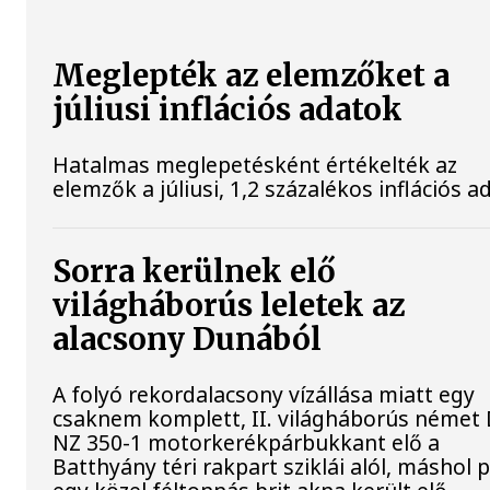
Meglepték az elemzőket a
júliusi inflációs adatok
Hatalmas meglepetésként értékelték az
elemzők a júliusi, 1,2 százalékos inflációs a
Sorra kerülnek elő
világháborús leletek az
alacsony Dunából
A folyó rekordalacsony vízállása miatt egy
csaknem komplett, II. világháborús néme
NZ 350-1 motorkerékpárbukkant elő a
Batthyány téri rakpart sziklái alól, máshol 