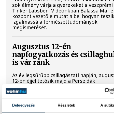
sok élmény várja a gyerekeket a veszprémi
Tinker Labsben. Videónkban Balassa Mariet
központ vezetője mutatja be, hogyan teszi
izgalmassá a természettudományok
megismerését.
Augusztus 12-én
napfogyatkozás és csillaghu
is vár ránk
Az év legsűrűbb csillagászati napján, augus
12-én éjjel tetőzik majd a Perseidák
hullócsillagraj, de ugyanezen a napon rész
napfogyatkozást is meg lehet majd figyelni
Beleegyezés
Részletek
A sütik