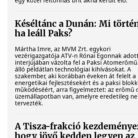
egy közel féltonnás brit akna került elő.
Késéltánc a Dunán: Mi történ
ha leáll Paks?
Mártha Imre, az MVM Zrt. egykori
vezérigazgatója ATV-n Rónai Egonnak adot
interjújában vázolta fel a Paksi Atomerőmű
álló példátlan technológiai kihívásokat. A
szakember, aki korábban éveken át felelt a 
energetikai fejlesztésekért és a paksi blok
működéséért, arra figyelmeztet: az erőmű 
üzemállapotban van, amelyre eredetileg n
tervezték.
A Tisza-frakció kezdeménye
hogy jövő kedden legyen az