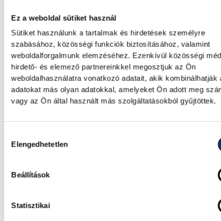
SPORT
Ez a weboldal sütiket használ
Sütiket használunk a tartalmak és hirdetések személyre
szabásához, közösségi funkciók biztosításához, valamint
weboldalforgalmunk elemzéséhez. Ezenkívül közösségi méd
hirdető- és elemező partnereinkkel megosztjuk az Ön
Betlehem Dávid Európa-baj
weboldalhasználatra vonatkozó adatait, akik kombinálhatják
a 3 km-es kieséses versenyb
adatokat más olyan adatokkal, amelyeket Ön adott meg sz
vagy az Ön által használt más szolgáltatásokból gyűjtöttek.
Betlehem Dávid aranyérmet nyert pénteke
nyíltvízi úszók 3 kilométeres kieséses
versenyszámában a párizsi Európa-
Hozzájárulás kiválasztása
Elengedhetetlen
bajnokságon. Rasovszky Kristóf célfotóval
ötödik lett.
Beállítások
Gyurkovics a masters Eb
Statisztikai
legjobbja