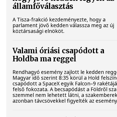
államfőválasztás
A Tisza-frakció kezdeményezte, hogy a
parlament jövő kedden válassza meg az új
köztársasági elnököt.
Valami óriási csapódott a
Holdba ma reggel
Rendhagyó esemény zajlott le kedden regge
Magyar idő szerint 8:35 körül a Hold felszí
csapódott a SpaceX egyik Falcon–9 rakétáj
felső fokozata. A becsapódást a Földről sz
szemmel nem lehetett látni, a szakembere
azonban távcsövekkel figyelték az esemény