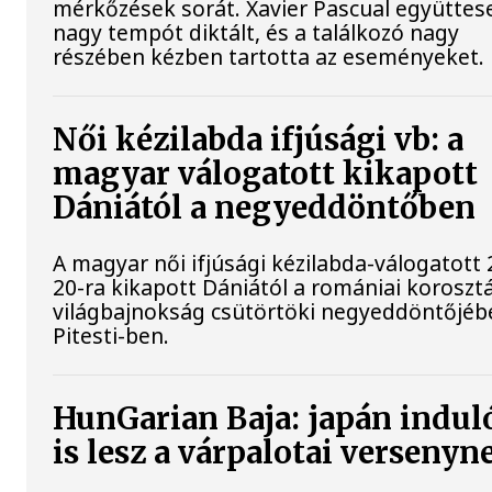
mérkőzések sorát. Xavier Pascual együttes
nagy tempót diktált, és a találkozó nagy
részében kézben tartotta az eseményeket.
Női kézilabda ifjúsági vb: a
magyar válogatott kikapott
Dániától a negyeddöntőben
A magyar női ifjúsági kézilabda-válogatott 
20-ra kikapott Dániától a romániai koroszt
világbajnokság csütörtöki negyeddöntőjéb
Pitesti-ben.
HunGarian Baja: japán indul
is lesz a várpalotai versenyn