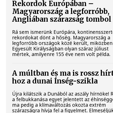
Rekordok Európában –
Magyarország a legforróbb,
Angliában szárazság tombol
Rá sem ismerünk Európára, kontinensszert
rekordokat dönt a hőség. Magyarország a
legforróbb országok közé került, miközben
Egyesült Királyságban olyan száraz júliust
mértek, amilyenre 155 éve nem volt példa.
A múltban és ma is rossz hír
hoz a dunai Ínség-szikla
Újra kilátszik a Dunából az aszály hírnöke!
a felbukkanása egyet jelentett az éhínségge
ma pedig a klímaváltozás okozta extrém
szárazságra hívja fel a figyelmet. Elmeséljü