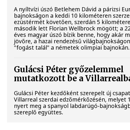
A nyíltvízi úszó Betlehem Dávid a párizsi Eu
bajnokságon a keddi 10 kilométeren szerze
ezüstérmét követően, szerdán 5 kilométere
második lett Florian Wellbrock mögött; a 2
éves magyar úszó bízik benne, hogy akár m
jövőre, a hazai rendezésű világbajnokságo
"fogást talál" a németek olimpiai bajnokán.
Gulácsi Péter győzelemmel
mutatkozott be a Villarrealb
Gulácsi Péter kezdőként szerepelt új csapat
Villarreal szerdai edzőmérkőzésén, melyet 
nyert meg a spanyol labdarúgó-bajnokság
szereplő együttes.