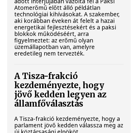
adott interjújában vázolta fel a Paksi
Atomerőmű előtt álló példátlan
technológiai kihívásokat. A szakember,
aki korábban éveken át felelt a hazai
energetikai fejlesztésekért és a paksi
blokkok működéséért, arra
figyelmeztet: az erőmű olyan
üzemállapotban van, amelyre
eredetileg nem tervezték.
A Tisza-frakció
kezdeményezte, hogy
jövő kedden legyen az
államfőválasztás
A Tisza-frakció kezdeményezte, hogy a
parlament jövő kedden válassza meg az
új köztársasági elnököt.