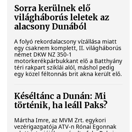
Sorra kerülnek elő
világháborús leletek az
alacsony Dunából
A folyó rekordalacsony vízállása miatt
egy csaknem komplett, II. világháborús
német DKW NZ 350-1
motorkerékpárbukkant elő a Batthyány
téri rakpart sziklái alól, máshol pedig
egy közel féltonnás brit akna került elő.
Késéltánc a Dunán: Mi
történik, ha leáll Paks?
Mártha Imre, az MVM Zrt. egykori
vezérigazgatója ATV-n Rónai Egonnak