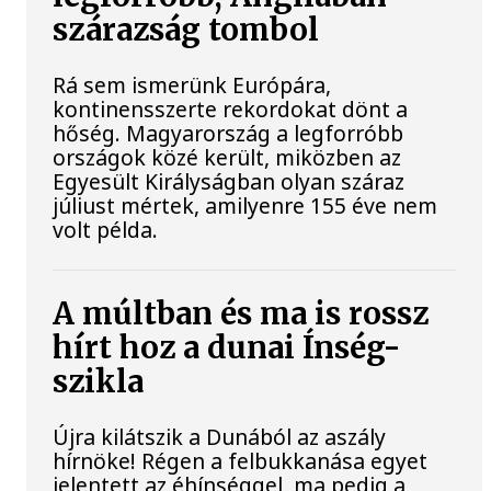
szárazság tombol
Rá sem ismerünk Európára,
kontinensszerte rekordokat dönt a
hőség. Magyarország a legforróbb
országok közé került, miközben az
Egyesült Királyságban olyan száraz
júliust mértek, amilyenre 155 éve nem
volt példa.
A múltban és ma is rossz
hírt hoz a dunai Ínség-
szikla
Újra kilátszik a Dunából az aszály
hírnöke! Régen a felbukkanása egyet
jelentett az éhínséggel, ma pedig a