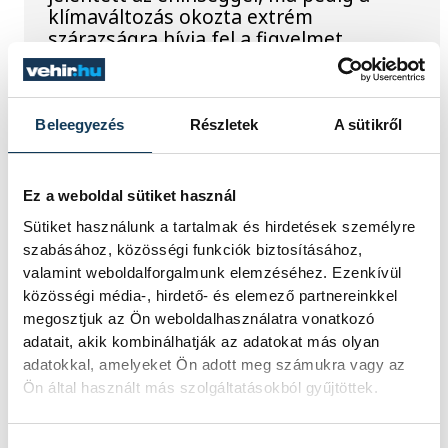
klímaváltozás okozta extrém
szárazságra hívja fel a figyelmet.
Elmeséljük a baljós kőtömb történetét.
Beleegyezés
Részletek
A sütikről
Magyar Péter:
Magyarország
energiaellátása stabil
Ez a weboldal sütiket használ
Sütiket használunk a tartalmak és hirdetések személyre
Jelenleg stabil Magyarország
szabásához, közösségi funkciók biztosításához,
energiaellátása, a paksi erőmű
valamint weboldalforgalmunk elemzéséhez. Ezenkívül
munkatársai azon dolgoznak, hogy az
közösségi média-, hirdető- és elemező partnereinkkel
utolsó még termelő turbina
megosztjuk az Ön weboldalhasználatra vonatkozó
hibamentesen működjön - közölte a
adatait, akik kombinálhatják az adatokat más olyan
miniszterelnök a paksi erőműnél tett
adatokkal, amelyeket Ön adott meg számukra vagy az
keddi látogatása során.
Ön által használt más szolgáltatásokból gyűjtöttek.