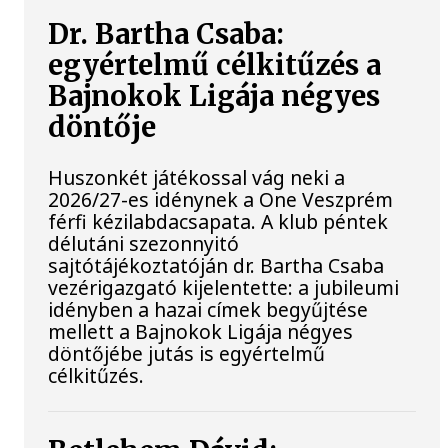
Dr. Bartha Csaba:
egyértelmű célkitűzés a
Bajnokok Ligája négyes
döntője
Huszonkét játékossal vág neki a
2026/27-es idénynek a One Veszprém
férfi kézilabdacsapata. A klub péntek
délutáni szezonnyitó
sajtótájékoztatóján dr. Bartha Csaba
vezérigazgató kijelentette: a jubileumi
idényben a hazai címek begyűjtése
mellett a Bajnokok Ligája négyes
döntőjébe jutás is egyértelmű
célkitűzés.