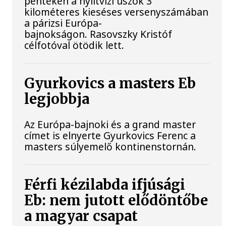
pénteken a nyíltvízi úszók 3
kilométeres kieséses versenyszámában
a párizsi Európa-
bajnokságon. Rasovszky Kristóf
célfotóval ötödik lett.
Gyurkovics a masters Eb
legjobbja
Az Európa-bajnoki és a grand master
címet is elnyerte Gyurkovics Ferenc a
masters súlyemelő kontinenstornán.
Férfi kézilabda ifjúsági
Eb: nem jutott elődöntőbe
a magyar csapat