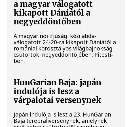
a magyar válogatott
kikapott Dániától a
negyeddöntőben
A magyar női ifjúsági kézilabda-
válogatott 24-20-ra kikapott Dániától a
romániai korosztályos világbajnokság
csütörtöki negyeddöntőjében, Pitesti-
ben.
HunGarian Baja: japán
indulója is lesz a
várpalotai versenynek
Japán indulója is lesz a 23. HunGarian
Baja terepraliversenynek, amelynek
jövő héten csütörtöktől szombatig