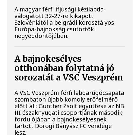
A magyar férfi ifjúsági kézilabda-
válogatott 32-27-re kikapott
Szlovéniától a belgrádi korosztályos
Európa-bajnokság csütörtöki
negyeddöntőjében.
A bajnokesélyes
otthonában folytatná jó
sorozatát a VSC Veszprém
A VSC Veszprém férfi labdarúgócsapata
szombaton újabb komoly erőfelmérő
előtt áll: Gunther Zsolt együttese az NB
III északnyugati csoportjának második
fordulójában a bajnokesélyesnek
tartott Dorogi Bányász FC vendége
lesz.