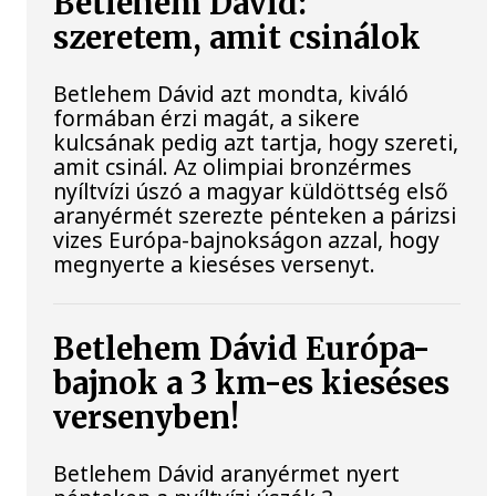
Betlehem Dávid:
szeretem, amit csinálok
Betlehem Dávid azt mondta, kiváló
formában érzi magát, a sikere
kulcsának pedig azt tartja, hogy szereti,
amit csinál. Az olimpiai bronzérmes
nyíltvízi úszó a magyar küldöttség első
aranyérmét szerezte pénteken a párizsi
vizes Európa-bajnokságon azzal, hogy
megnyerte a kieséses versenyt.
Betlehem Dávid Európa-
bajnok a 3 km-es kieséses
versenyben!
Betlehem Dávid aranyérmet nyert