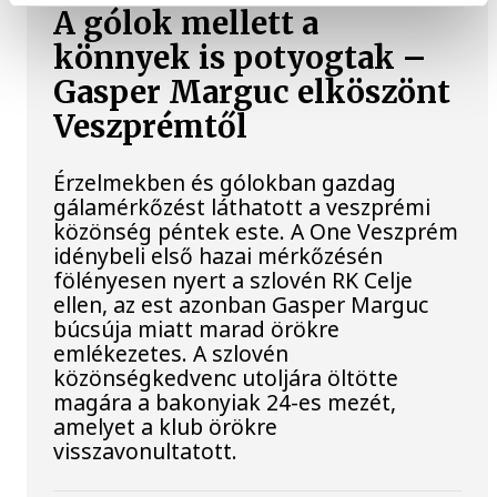
A gólok mellett a
könnyek is potyogtak –
Gasper Marguc elköszönt
Veszprémtől
Érzelmekben és gólokban gazdag
gálamérkőzést láthatott a veszprémi
közönség péntek este. A One Veszprém
idénybeli első hazai mérkőzésén
fölényesen nyert a szlovén RK Celje
ellen, az est azonban Gasper Marguc
búcsúja miatt marad örökre
emlékezetes. A szlovén
közönségkedvenc utoljára öltötte
magára a bakonyiak 24-es mezét,
amelyet a klub örökre
visszavonultatott.