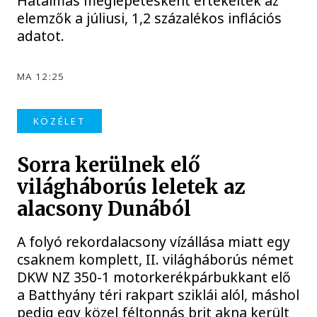
Hatalmas meglepetésként értékelték az
elemzők a júliusi, 1,2 százalékos inflációs
adatot.
MA 12:25
KÖZÉLET
Sorra kerülnek elő
világháborús leletek az
alacsony Dunából
A folyó rekordalacsony vízállása miatt egy
csaknem komplett, II. világháborús német
DKW NZ 350-1 motorkerékpárbukkant elő
a Batthyány téri rakpart sziklái alól, máshol
pedig egy közel féltonnás brit akna került