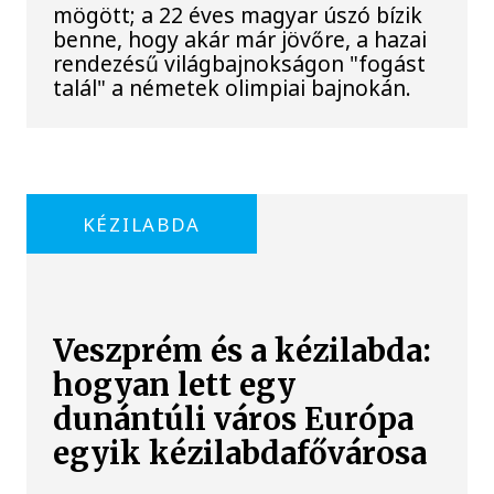
mögött; a 22 éves magyar úszó bízik
benne, hogy akár már jövőre, a hazai
rendezésű világbajnokságon "fogást
talál" a németek olimpiai bajnokán.
KÉZILABDA
Veszprém és a kézilabda:
hogyan lett egy
dunántúli város Európa
egyik kézilabdafővárosa