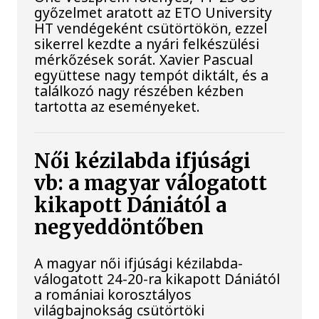
győzelmet aratott az ETO University
HT vendégeként csütörtökön, ezzel
sikerrel kezdte a nyári felkészülési
mérkőzések sorát. Xavier Pascual
együttese nagy tempót diktált, és a
találkozó nagy részében kézben
tartotta az eseményeket.
Női kézilabda ifjúsági
vb: a magyar válogatott
kikapott Dániától a
negyeddöntőben
A magyar női ifjúsági kézilabda-
válogatott 24-20-ra kikapott Dániától
a romániai korosztályos
világbajnokság csütörtöki