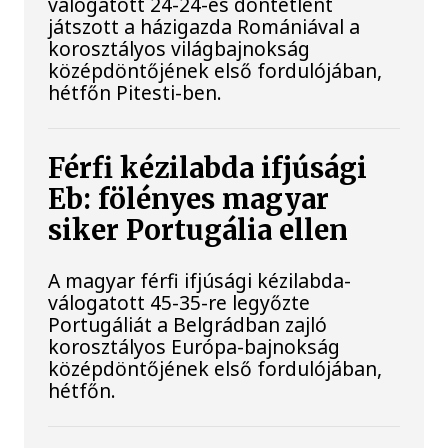
válogatott 24-24-es döntetlent
játszott a házigazda Romániával a
korosztályos világbajnokság
középdöntőjének első fordulójában,
hétfőn Pitesti-ben.
Férfi kézilabda ifjúsági
Eb: fölényes magyar
siker Portugália ellen
A magyar férfi ifjúsági kézilabda-
válogatott 45-35-re legyőzte
Portugáliát a Belgrádban zajló
korosztályos Európa-bajnokság
középdöntőjének első fordulójában,
hétfőn.