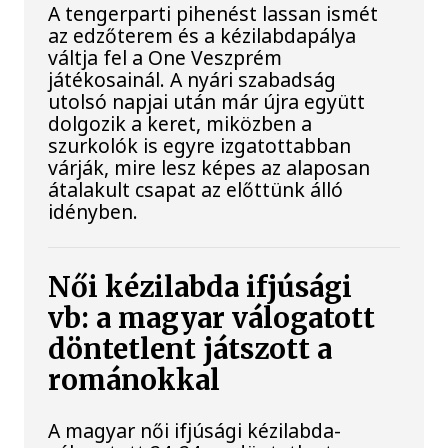
A tengerparti pihenést lassan ismét
az edzőterem és a kézilabdapálya
váltja fel a One Veszprém
játékosainál. A nyári szabadság
utolsó napjai után már újra együtt
dolgozik a keret, miközben a
szurkolók is egyre izgatottabban
várják, mire lesz képes az alaposan
átalakult csapat az előttünk álló
idényben.
Női kézilabda ifjúsági
vb: a magyar válogatott
döntetlent játszott a
románokkal
A magyar női ifjúsági kézilabda-