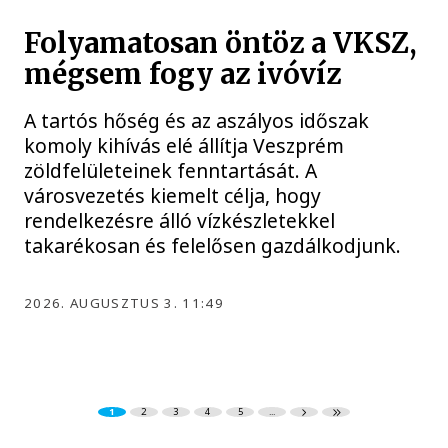
Folyamatosan öntöz a VKSZ,
mégsem fogy az ivóvíz
A tartós hőség és az aszályos időszak
komoly kihívás elé állítja Veszprém
zöldfelületeinek fenntartását. A
városvezetés kiemelt célja, hogy
rendelkezésre álló vízkészletekkel
takarékosan és felelősen gazdálkodjunk.
2026. AUGUSZTUS 3. 11:49
1
2
3
4
5
...