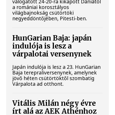
válogatott 24-20-ra kikapott Dániától
a romániai korosztályos
világbajnokság csütörtöki
negyeddöntőjében, Pitesti-ben.
HunGarian Baja: japán
indulója is lesz a
várpalotai versenynek
Japán indulója is lesz a 23. HunGarian
Baja terepraliversenynek, amelynek
jövő héten csütörtöktől szombatig
Várpalota ad otthont.
Vitális Milán négy évre
írt alá az AEK Athénhoz