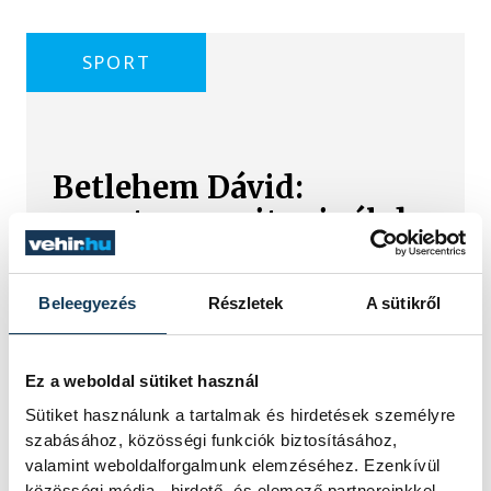
SPORT
Betlehem Dávid:
szeretem, amit csinálok
Betlehem Dávid azt mondta, kiváló
formában érzi magát, a sikere
Beleegyezés
Részletek
A sütikről
kulcsának pedig azt tartja, hogy
szereti, amit csinál. Az olimpiai
bronzérmes nyíltvízi úszó a magyar
Ez a weboldal sütiket használ
küldöttség első aranyérmét szerezte
Sütiket használunk a tartalmak és hirdetések személyre
pénteken a párizsi vizes Európa-
szabásához, közösségi funkciók biztosításához,
bajnokságon azzal, hogy megnyerte a
kieséses versenyt.
valamint weboldalforgalmunk elemzéséhez. Ezenkívül
közösségi média-, hirdető- és elemező partnereinkkel