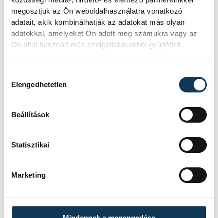
megosztjuk az Ön weboldalhasználatra vonatkozó
adatait, akik kombinálhatják az adatokat más olyan
Betlehem Dávid Európa-
adatokkal, amelyeket Ön adott meg számukra vagy az
bajnok a 3 km-es
Ön által használt más szolgáltatásokból gyűjtöttek.
kieséses versenyben!
Hozzájárulás kiválasztása
Betlehem Dávid aranyérmet nyert
Elengedhetetlen
pénteken a nyíltvízi úszók 3
kilométeres kieséses
versenyszámában a párizsi Európa-
Beállítások
bajnokságon. Rasovszky Kristóf
célfotóval ötödik lett.
Statisztikai
Gyurkovics a masters Eb
Marketing
legjobbja
Az Európa-bajnoki és a grand master
Mindennek a megengedése