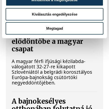
címet is elnyerte Gyurkovics Ferenc a
masters súlyemelő kontinenstornán.
Kiválasztás engedélyezése
Férfi kézilabda ifjúsági
Megtagad
Eb: nem jutott
elődöntőbe a magyar
csapat
A magyar férfi ifjúsági kézilabda-
válogatott 32-27-re kikapott
Szlovéniától a belgrádi korosztályos
Európa-bajnokság csütörtöki
negyeddöntőjében.
A bajnokesélyes
otthonában folytatná jó