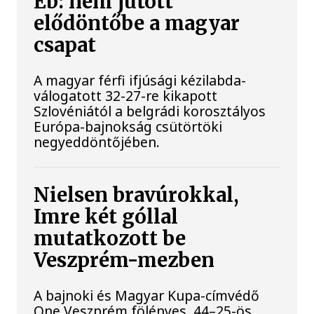
Eb: nem jutott
elődöntőbe a magyar
csapat
A magyar férfi ifjúsági kézilabda-
válogatott 32-27-re kikapott
Szlovéniától a belgrádi korosztályos
Európa-bajnokság csütörtöki
negyeddöntőjében.
Nielsen bravúrokkal,
Imre két góllal
mutatkozott be
Veszprém-mezben
A bajnoki és Magyar Kupa-címvédő
One Veszprém fölényes, 44–25-ös