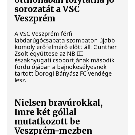
sorozatát a VSC
Veszprém
A VSC Veszprém férfi
labdarúgócsapata szombaton újabb
komoly erőfelmérő előtt áll: Gunther
Zsolt együttese az NB III
északnyugati csoportjának második
fordulójában a bajnokesélyesnek
tartott Dorogi Bányász FC vendége
lesz.
Nielsen bravúrokkal,
Imre két góllal
mutatkozott be
Veszprém-mezben