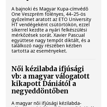
A bajnoki és Magyar Kupa-címvédő
One Veszprém fölényes, 44–25-ös
győzelmet aratott az ETO University
HT vendégeként csütörtökön, ezzel
sikerrel kezdte a nyári felkészülési
mérkőzések sorát. Xavier Pascual
együttese nagy tempót diktált, és a
találkozó nagy részében kézben
tartotta az eseményeket.
Női kézilabda ifjúsági
vb: a magyar válogatott
kikapott Dániától a
negyeddöntőben
A magyar női ifjúsági kézilabda-