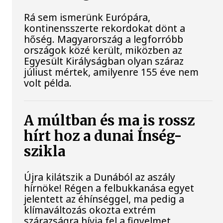
Rá sem ismerünk Európára,
kontinensszerte rekordokat dönt a
hőség. Magyarország a legforróbb
országok közé került, miközben az
Egyesült Királyságban olyan száraz
júliust mértek, amilyenre 155 éve nem
volt példa.
A múltban és ma is rossz
hírt hoz a dunai Ínség-
szikla
Újra kilátszik a Dunából az aszály
hírnöke! Régen a felbukkanása egyet
jelentett az éhínséggel, ma pedig a
klímaváltozás okozta extrém
szárazságra hívja fel a figyelmet.