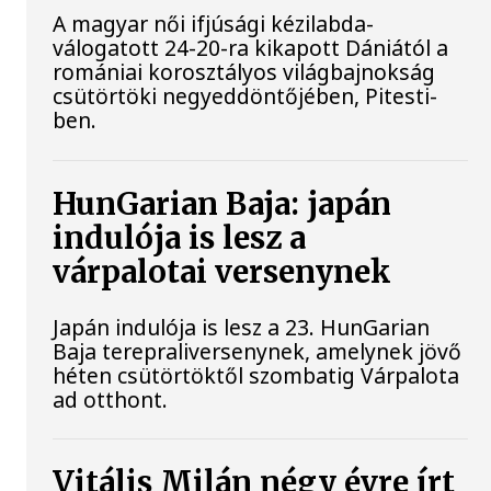
A magyar női ifjúsági kézilabda-
válogatott 24-20-ra kikapott Dániától a
romániai korosztályos világbajnokság
csütörtöki negyeddöntőjében, Pitesti-
ben.
HunGarian Baja: japán
indulója is lesz a
várpalotai versenynek
Japán indulója is lesz a 23. HunGarian
Baja terepraliversenynek, amelynek jövő
héten csütörtöktől szombatig Várpalota
ad otthont.
Vitális Milán négy évre írt