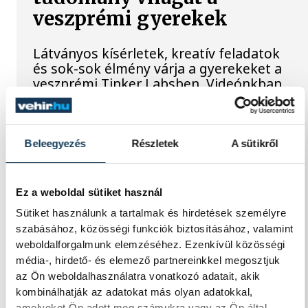
veszprémi gyerekek
Látványos kísérletek, kreatív feladatok
és sok-sok élmény várja a gyerekeket a
veszprémi Tinker Labsben. Videónkban
Balassa Marietta, a központ vezetője
mutatja be, hogyan teszik izgalmassá a
természettudományok megismerését.
Beleegyezés
Részletek
A sütikről
Augusztus 12-én
Ez a weboldal sütiket használ
napfogyatkozás és
Sütiket használunk a tartalmak és hirdetések személyre
csillaghullás is vár ránk
szabásához, közösségi funkciók biztosításához, valamint
weboldalforgalmunk elemzéséhez. Ezenkívül közösségi
Az év legsűrűbb csillagászati napján,
média-, hirdető- és elemező partnereinkkel megosztjuk
augusztus 12-én éjjel tetőzik majd a
az Ön weboldalhasználatra vonatkozó adatait, akik
Perseidák hullócsillagraj, de ugyanezen a
kombinálhatják az adatokat más olyan adatokkal,
napon részleges napfogyatkozást is
amelyeket Ön adott meg számukra vagy az Ön által