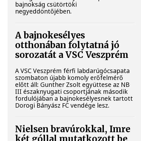
bajnokság csütörtöki
negyeddöntőjében.
A bajnokesélyes
otthonában folytatná jó
sorozatát a VSC Veszprém
A VSC Veszprém férfi labdarúgócsapata
szombaton újabb komoly erőfelmérő
előtt áll: Gunther Zsolt együttese az NB
III északnyugati csoportjának második
fordulójában a bajnokesélyesnek tartott
Dorogi Bányász FC vendége lesz.
Nielsen bravúrokkal, Imre
két góllal mutatkozott be