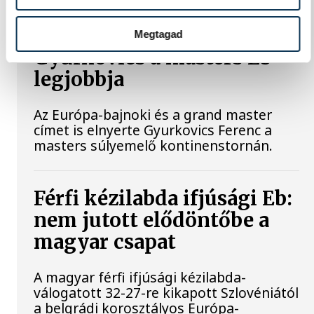
Megtagad
Gyurkovics a masters Eb
legjobbja
Az Európa-bajnoki és a grand master
címet is elnyerte Gyurkovics Ferenc a
masters súlyemelő kontinenstornán.
Férfi kézilabda ifjúsági Eb:
nem jutott elődöntőbe a
magyar csapat
A magyar férfi ifjúsági kézilabda-
válogatott 32-27-re kikapott Szlovéniától
a belgrádi korosztályos Európa-