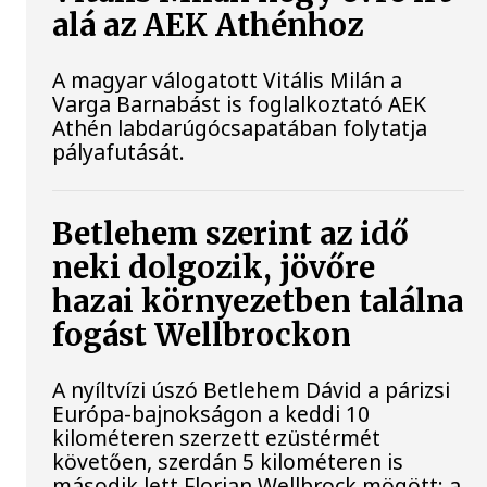
alá az AEK Athénhoz
A magyar válogatott Vitális Milán a
Varga Barnabást is foglalkoztató AEK
Athén labdarúgócsapatában folytatja
pályafutását.
Betlehem szerint az idő
neki dolgozik, jövőre
hazai környezetben találna
fogást Wellbrockon
A nyíltvízi úszó Betlehem Dávid a párizsi
Európa-bajnokságon a keddi 10
kilométeren szerzett ezüstérmét
követően, szerdán 5 kilométeren is
második lett Florian Wellbrock mögött; a