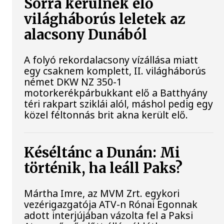
Sorra kerülnek elő
világháborús leletek az
alacsony Dunából
A folyó rekordalacsony vízállása miatt
egy csaknem komplett, II. világháborús
német DKW NZ 350-1
motorkerékpárbukkant elő a Batthyány
téri rakpart sziklái alól, máshol pedig egy
közel féltonnás brit akna került elő.
Késéltánc a Dunán: Mi
történik, ha leáll Paks?
Mártha Imre, az MVM Zrt. egykori
vezérigazgatója ATV-n Rónai Egonnak
adott interjújában vázolta fel a Paksi