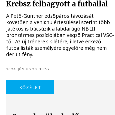
Krebsz felhagyott a futballal
A Pető-Gunther edzőpáros távozását
követően a vehir.hu értesülései szerint több
játékos is búcsúzik a labdarúgó NB III
bronzérmes pozíciójában végző Practical VSC-
től. Az új trénerek kilétére, illetve érkező
futballisták személyére egyelőre még nem
derült fény.
2024. JÚNIUS 20. 18:59
KÖZÉLET