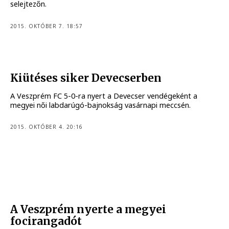
selejtezőn.
2015. OKTÓBER 7. 18:57
Kiütéses siker Devecserben
A Veszprém FC 5-0-ra nyert a Devecser vendégeként a
megyei női labdarúgó-bajnokság vasárnapi meccsén.
2015. OKTÓBER 4. 20:16
A Veszprém nyerte a megyei
focirangadót