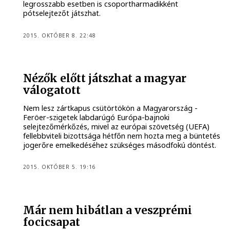
legrosszabb esetben is csoportharmadikként
pótselejtezőt játszhat.
2015. OKTÓBER 8. 22:48
Nézők előtt játszhat a magyar
válogatott
Nem lesz zártkapus csütörtökön a Magyarország -
Feröer-szigetek labdarúgó Európa-bajnoki
selejtezőmérkőzés, mivel az európai szövetség (UEFA)
fellebbviteli bizottsága hétfőn nem hozta meg a büntetés
jogerőre emelkedéséhez szükséges másodfokú döntést.
2015. OKTÓBER 5. 19:16
Már nem hibátlan a veszprémi
focicsapat