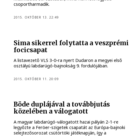
csoportharmadik.
2015. OKTÓBER 13. 22:49
Sima sikerrel folytatta a veszprémi
focicsapat
A listavezető VLS 3-0-ra nyert Dudaron a megyei első
osztályú labdarúgó-bajnokság 9. fordulójában.
2015. OKTÓBER 11. 20:09
Böde duplájával a továbbjutás
közelében a válogatott
A magyar labdarúgó-válogatott hazai pályán 2-1-re
legyőzte a Feröer-szigetek csapatát az Európa-bajnoki
selejtezősorozat csütörtöki játéknapján, így a