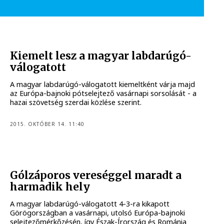
Kiemelt lesz a magyar labdarúgó-
válogatott
A magyar labdarúgó-válogatott kiemeltként várja majd
az Európa-bajnoki pótselejtező vasárnapi sorsolását - a
hazai szövetség szerdai közlése szerint.
2015. OKTÓBER 14. 11:40
Gólzáporos vereséggel maradt a
harmadik hely
A magyar labdarúgó-válogatott 4-3-ra kikapott
Görögországban a vasárnapi, utolsó Európa-bajnoki
selejtezőmérkőzésén, így Észak-Írország és Románia