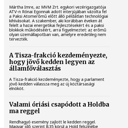
Mártha Imre, az MVM Zrt. egykori vezérigazgatója
ATV-n Rónai Egonnak adott interjújában vázolta fel
a Paksi Atomerőmű előtt álló példátlan technológiai
kihívásokat. A szakember, aki korábban éveken át
felelt a hazai energetikai fejlesztésekért és a paksi
blokkok működéséért, arra figyelmeztet: az erőmű
olyan üzemállapotban van, amelyre eredetileg nem
tervezték.
A Tisza-frakció kezdeményezte,
hogy jövő kedden legyen az
államfőválasztás
A Tisza-frakció kezdeményezte, hogy a parlament
jövő kedden válassza meg az új köztársasági
elnököt.
Valami óriási csapódott a Holdba
ma reggel
Rendhagyó esemény zajlott le kedden reggel.
Magyar idő szerint 8:35 körül a Hold felszínébe