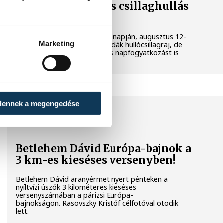
napfogyatkozás és csillaghullás
is vár ránk
Az év legsűrűbb csillagászati napján, augusztus 12-
Marketing
én éjjel tetőzik majd a Perseidák hullócsillagraj, de
ugyanezen a napon részleges napfogyatkozást is
meg lehet majd figyelni.
dennek a megengedése
SPORT
Betlehem Dávid Európa-bajnok a
3 km-es kieséses versenyben!
Betlehem Dávid aranyérmet nyert pénteken a
nyíltvízi úszók 3 kilométeres kieséses
versenyszámában a párizsi Európa-
bajnokságon. Rasovszky Kristóf célfotóval ötödik
lett.