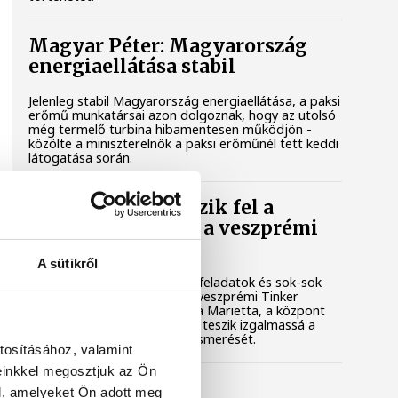
Magyar Péter: Magyarország
energiaellátása stabil
Jelenleg stabil Magyarország energiaellátása, a paksi
erőmű munkatársai azon dolgoznak, hogy az utolsó
még termelő turbina hibamentesen működjön -
közölte a miniszterelnök a paksi erőműnél tett keddi
látogatása során.
Játék közben fedezik fel a
tudomány világát a veszprémi
gyerekek
A sütikről
Látványos kísérletek, kreatív feladatok és sok-sok
élmény várja a gyerekeket a veszprémi Tinker
Labsben. Videónkban Balassa Marietta, a központ
vezetője mutatja be, hogyan teszik izgalmassá a
természettudományok megismerését.
tosításához, valamint
einkkel megosztjuk az Ön
Augusztus 12-én
l, amelyeket Ön adott meg