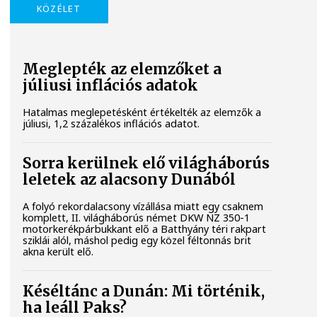
KÖZÉLET
Meglepték az elemzőket a
júliusi inflációs adatok
Hatalmas meglepetésként értékelték az elemzők a
júliusi, 1,2 százalékos inflációs adatot.
Sorra kerülnek elő világháborús
leletek az alacsony Dunából
A folyó rekordalacsony vízállása miatt egy csaknem
komplett, II. világháborús német DKW NZ 350-1
motorkerékpárbukkant elő a Batthyány téri rakpart
sziklái alól, máshol pedig egy közel féltonnás brit
akna került elő.
Késéltánc a Dunán: Mi történik,
ha leáll Paks?