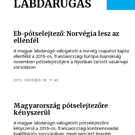
LABDARÚGÁS
Eb-pótselejtező: Norvégia lesz az
ellenfél
A magyar labdarúgó-válogatott a norvég csapatot kapta
ellenfélül a 2016-os, franciaországi Európa-bajnokság
novemberi pótselejtezőjére a Nyonban tartott vasárnapi
sorsoláson.
2015. OKTÓBER 18. 11:40
Magyarország pótselejtezőre
kényszerül
A magyar labdarúgó-válogatott pótselejtezőre
kényszerül a 2016-os, franciaországi kontinensviadal
kvalifikációs sorozatában, mivel nem lett legjobb