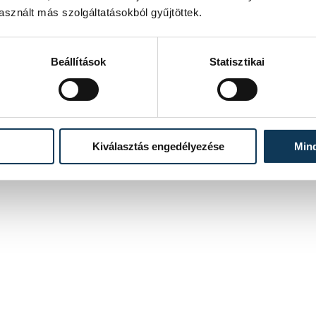
sznált más szolgáltatásokból gyűjtöttek.
Beállítások
Statisztikai
Kiválasztás engedélyezése
Min