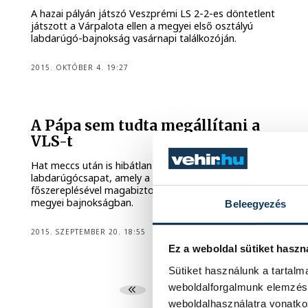
A hazai pályán játszó Veszprémi LS 2-2-es döntetlent
játszott a Várpalota ellen a megyei első osztályú
labdarúgó-bajnokság vasárnapi találkozóján.
2015. OKTÓBER 4. 19:27
A Pápa sem tudta megállítani a
VLS-t
Hat meccs után is hibátlan maradt a veszprémi férfi
labdarúgócsapat, amely a duplázó Burcsik
főszereplésével magabiztosan verte a vendég Pápát a
megyei bajnokságban.
Beleegyezés
2015. SZEPTEMBER 20. 18:55
Ez a weboldal sütiket haszn
Sütiket használunk a tartal
weboldalforgalmunk elemzésé
...
235
236
2
weboldalhasználatra vonatko