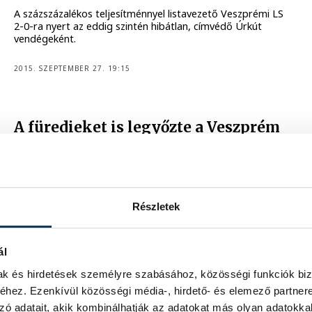
A százszázalékos teljesítménnyel listavezető Veszprémi LS
2-0-ra nyert az eddig szintén hibátlan, címvédő Úrkút
vendégeként.
2015. SZEPTEMBER 27. 19:15
A füredieket is legyőzte a Veszprém
FC
A duplázó Kis Danica vezetésével 3-0-re nyert a Veszprém
a vendég Balatonfüred ellen a megyei női labdarúgó-
bajnokság vasárnapi meccsén.
Részletek
2015. SZEPTEMBER 20. 14:25
ál
mak és hirdetések személyre szabásához, közösségi funkciók biz
hez. Ezenkívül közösségi média-, hirdető- és elemező partner
37
238
239
...
zó adatait, akik kombinálhatják az adatokat más olyan adatokka