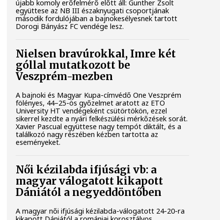
újabb komoly erőfelmérő előtt áll: Gunther Zsolt
együttese az NB III északnyugati csoportjának
második fordulójában a bajnokesélyesnek tartott
Dorogi Bányász FC vendége lesz.
Nielsen bravúrokkal, Imre két
góllal mutatkozott be
Veszprém-mezben
A bajnoki és Magyar Kupa-címvédő One Veszprém
fölényes, 44–25-ös győzelmet aratott az ETO
University HT vendégeként csütörtökön, ezzel
sikerrel kezdte a nyári felkészülési mérkőzések sorát.
Xavier Pascual együttese nagy tempót diktált, és a
találkozó nagy részében kézben tartotta az
eseményeket.
Női kézilabda ifjúsági vb: a
magyar válogatott kikapott
Dániától a negyeddöntőben
A magyar női ifjúsági kézilabda-válogatott 24-20-ra
kikapott Dániától a romániai korosztályos