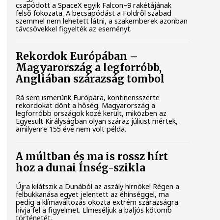
csapódott a SpaceX egyik Falcon–9 rakétájának
felső fokozata. A becsapódást a Földről szabad
szemmel nem lehetett látni, a szakemberek azonban
távcsövekkel figyelték az eseményt.
Rekordok Európában –
Magyarország a legforróbb,
Angliában szárazság tombol
Rá sem ismerünk Európára, kontinensszerte
rekordokat dönt a hőség. Magyarország a
legforróbb országok közé került, miközben az
Egyesült Királyságban olyan száraz júliust mértek,
amilyenre 155 éve nem volt példa.
A múltban és ma is rossz hírt
hoz a dunai Ínség-szikla
Újra kilátszik a Dunából az aszály hírnöke! Régen a
felbukkanása egyet jelentett az éhínséggel, ma
pedig a klímaváltozás okozta extrém szárazságra
hívja fel a figyelmet. Elmeséljük a baljós kőtömb
történetét.