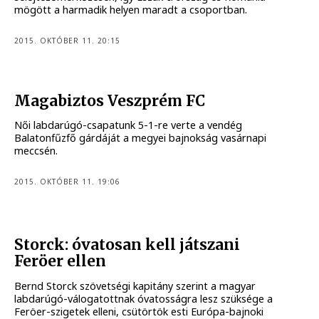
mögött a harmadik helyen maradt a csoportban.
2015. OKTÓBER 11. 20:15
Magabiztos Veszprém FC
Női labdarúgó-csapatunk 5-1-re verte a vendég
Balatonfűzfő gárdáját a megyei bajnokság vasárnapi
meccsén.
2015. OKTÓBER 11. 19:06
Storck: óvatosan kell játszani
Feröer ellen
Bernd Storck szövetségi kapitány szerint a magyar
labdarúgó-válogatottnak óvatosságra lesz szüksége a
Feröer-szigetek elleni, csütörtök esti Európa-bajnoki