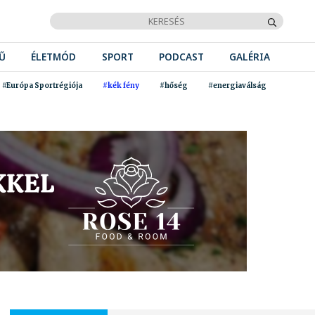
Ű
ÉLETMÓD
SPORT
PODCAST
GALÉRIA
#Európa Sportrégiója
#kék fény
#hőség
#energiaválság