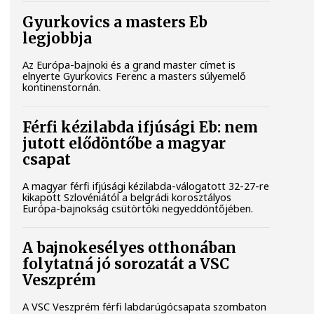
Gyurkovics a masters Eb
legjobbja
Az Európa-bajnoki és a grand master címet is
elnyerte Gyurkovics Ferenc a masters súlyemelő
kontinenstornán.
Férfi kézilabda ifjúsági Eb: nem
jutott elődöntőbe a magyar
csapat
A magyar férfi ifjúsági kézilabda-válogatott 32-27-re
kikapott Szlovéniától a belgrádi korosztályos
Európa-bajnokság csütörtöki negyeddöntőjében.
A bajnokesélyes otthonában
folytatná jó sorozatát a VSC
Veszprém
A VSC Veszprém férfi labdarúgócsapata szombaton