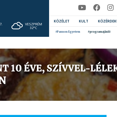
KÖZÉLET
KULT
KÖZÉRDEK
VESZPRÉM
7.
32°C
#Pannon Egyetem
#programajánló