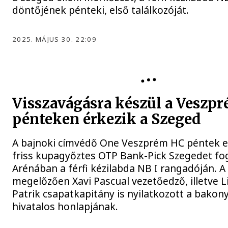
döntőjének pénteki, első találkozóját.
2025. MÁJUS 30. 22:09
Visszavágásra készül a Veszp
pénteken érkezik a Szeged
A bajnoki címvédő One Veszprém HC péntek es
friss kupagyőztes OTP Bank-Pick Szegedet fo
Arénában a férfi kézilabda NB I rangadóján. A
megelőzően Xavi Pascual vezetőedző, illetve L
Patrik csapatkapitány is nyilatkozott a bakony
hivatalos honlapjának.