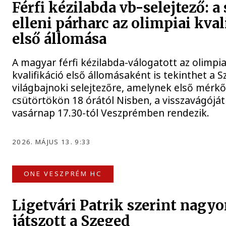
Férfi kézilabda vb-selejtező: a
elleni párharc az olimpiai kval
első állomása
A magyar férfi kézilabda-válogatott az olimpia
kvalifikáció első állomásaként is tekinthet a Sz
világbajnoki selejtezőre, amelynek első mérk
csütörtökön 18 órától Nisben, a visszavágóját
vasárnap 17.30-tól Veszprémben rendezik.
2026. MÁJUS 13. 9:33
ONE VESZPRÉM HC
Ligetvári Patrik szerint nagyo
játszott a Szeged