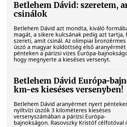
Betlehem Dávid: szeretem, a
csinálok
Betlehem Dávid azt mondta, kiváló formába
magát, a sikere kulcsának pedig azt tartja,
szereti, amit csinál. Az olimpiai bronzérmes 
úszó a magyar küldöttség első aranyérmét
pénteken a párizsi vizes Európa-bajnokságo
hogy megnyerte a kieséses versenyt.
Betlehem Dávid Európa-bajn
km-es kieséses versenyben!
Betlehem Dávid aranyérmet nyert pénteke
nyíltvízi úszók 3 kilométeres kieséses
versenyszámában a párizsi Európa-
bajnokságon. Rasovszky Kristóf célfotóval 