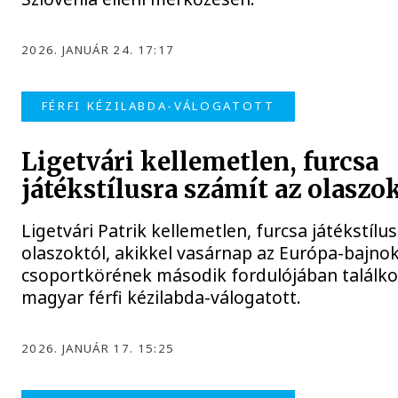
2026. JANUÁR 24. 17:17
FÉRFI KÉZILABDA-VÁLOGATOTT
Ligetvári kellemetlen, furcsa
játékstílusra számít az olaszo
Ligetvári Patrik kellemetlen, furcsa játékstílu
olaszoktól, akikkel vasárnap az Európa-bajno
csoportkörének második fordulójában találko
magyar férfi kézilabda-válogatott.
2026. JANUÁR 17. 15:25