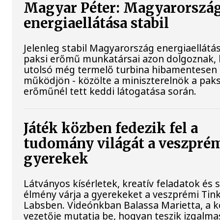
Magyar Péter: Magyarorszá
energiaellátása stabil
Jelenleg stabil Magyarország energiaellátás
paksi erőmű munkatársai azon dolgoznak, 
utolsó még termelő turbina hibamentesen
működjön - közölte a miniszterelnök a paks
erőműnél tett keddi látogatása során.
Játék közben fedezik fel a
tudomány világát a veszpré
gyerekek
Látványos kísérletek, kreatív feladatok és 
élmény várja a gyerekeket a veszprémi Tin
Labsben. Videónkban Balassa Marietta, a 
vezetője mutatja be, hogyan teszik izgalma