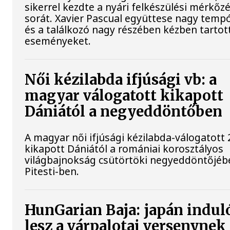
sikerrel kezdte a nyári felkészülési mérkőz
sorát. Xavier Pascual együttese nagy tempót
és a találkozó nagy részében kézben tartot
eseményeket.
Női kézilabda ifjúsági vb: a
magyar válogatott kikapott
Dániától a negyeddöntőben
A magyar női ifjúsági kézilabda-válogatott 
kikapott Dániától a romániai korosztályos
világbajnokság csütörtöki negyeddöntőjéb
Pitesti-ben.
HunGarian Baja: japán induló
lesz a várpalotai versenynek