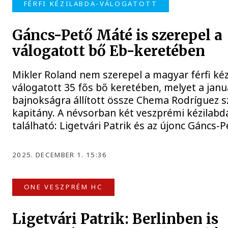
FÉRFI KÉZILABDA-VÁLOGATOTT
Gáncs-Pető Máté is szerepel a
válogatott bő Eb-keretében
Mikler Roland nem szerepel a magyar férfi kéz
válogatott 35 fős bő keretében, melyet a janu
bajnokságra állított össze Chema Rodríguez s
kapitány. A névsorban két veszprémi kézilabd
található: Ligetvári Patrik és az újonc Gáncs-
2025. DECEMBER 1. 15:36
ONE VESZPRÉM HC
Ligetvári Patrik: Berlinben is