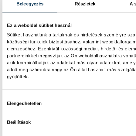
A Tisza-frakció kezdeményezte, hogy a par
Beleegyezés
Részletek
A s
jövő kedden válassza meg az új köztársasá
elnököt.
Ez a weboldal sütiket használ
Sütiket használunk a tartalmak és hirdetések személyre sz
Valami óriási csapódott a Ho
közösségi funkciók biztosításához, valamint weboldalforgal
ma reggel
elemzéséhez. Ezenkívül közösségi média-, hirdető- és ele
partnereinkkel megosztjuk az Ön weboldalhasználatra vonatk
Rendhagyó esemény zajlott le kedden regge
akik kombinálhatják az adatokat más olyan adatokkal, amel
Magyar idő szerint 8:35 körül a Hold felszí
adott meg számukra vagy az Ön által használt más szolgált
csapódott a SpaceX egyik Falcon–9 rakétájá
gyűjtöttek.
fokozata. A becsapódást a Földről szabad
nem lehetett látni, a szakemberek azonban
távcsövekkel figyelték az eseményt.
Hozzájárulás kiválasztása
Elengedhetetlen
Rekordok Európában –
Beállítások
Magyarország a legforróbb,