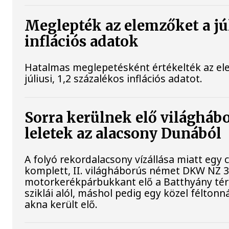
Meglepték az elemzőket a jú
inflációs adatok
Hatalmas meglepetésként értékelték az el
júliusi, 1,2 százalékos inflációs adatot.
Sorra kerülnek elő világháb
leletek az alacsony Dunából
A folyó rekordalacsony vízállása miatt egy
komplett, II. világháborús német DKW NZ 
motorkerékpárbukkant elő a Batthyány tér
sziklái alól, máshol pedig egy közel féltonná
akna került elő.