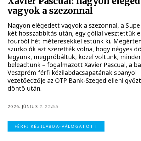
Xavier Pascual: nagyon eléged
vagyok a szezonnal
Nagyon elégedett vagyok a szezonnal, a Supe
két hosszabbítás után, egy góllal vesztettük el,
fourból hét méteresekkel estünk ki. Megérte
szurkolók azt szerették volna, hogy négyes d
legyünk, megpróbáltuk, közel voltunk, minde
beleadtunk – fogalmazott Xavier Pascual, a b
Veszprém férfi kézilabdacsapatának spanyol
vezetőedzője az OTP Bank-Szeged elleni győzt
döntő után.
2026. JÚNIUS 2. 22:55
FÉRFI KÉZILABDA-VÁLOGATOTT