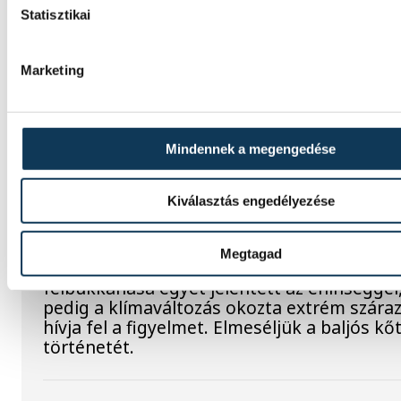
Angliában szárazság tombol
Statisztikai
Rá sem ismerünk Európára, kontinensszert
rekordokat dönt a hőség. Magyarország a
Marketing
legforróbb országok közé került, miközben
Egyesült Királyságban olyan száraz júliust 
amilyenre 155 éve nem volt példa.
Mindennek a megengedése
A múltban és ma is rossz hír
Kiválasztás engedélyezése
dunai Ínség-szikla
Megtagad
Újra kilátszik a Dunából az aszály hírnöke!
felbukkanása egyet jelentett az éhínséggel
pedig a klímaváltozás okozta extrém szára
hívja fel a figyelmet. Elmeséljük a baljós k
történetét.