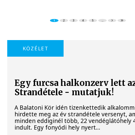
1
2
3
4
5
...
KÖZÉLET
Egy furcsa halkonzerv lett a
Strandétele - mutatjuk!
A Balatoni Kör idén tizenkettedik alkalomm
hirdette meg az év strandétele versenyt, a
minden eddiginél több, 22 vendéglátóhely 4
indult. Egy fonyódi hely nyert...