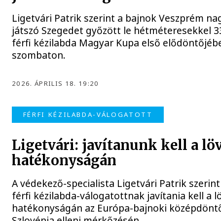
Ligetvári Patrik szerint a bajnok Veszprém na
játszó Szegedet győzött le hétméteresekkel 3
férfi kézilabda Magyar Kupa első elődöntőjéb
szombaton.
2026. ÁPRILIS 18. 19:20
FÉRFI KÉZILABDA-VÁLOGATOTT
Ligetvári: javítanunk kell a l
hatékonyságán
A védekező-specialista Ligetvári Patrik szerin
férfi kézilabda-válogatottnak javítania kell a l
hatékonyságán az Európa-bajnoki középdöntő
Szlovénia elleni mérkőzésén.