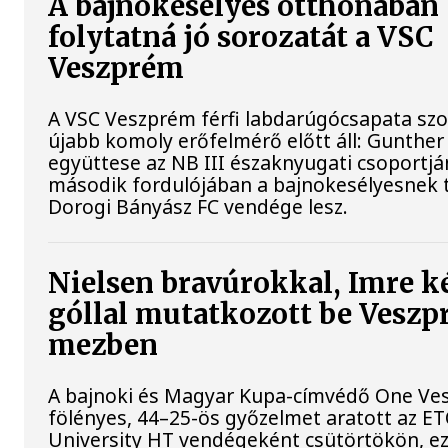
A bajnokesélyes otthonában
folytatná jó sorozatát a VSC
Veszprém
A VSC Veszprém férfi labdarúgócsapata s
újabb komoly erőfelmérő előtt áll: Gunther
együttese az NB III északnyugati csoportj
második fordulójában a bajnokesélyesnek t
Dorogi Bányász FC vendége lesz.
Nielsen bravúrokkal, Imre k
góllal mutatkozott be Vesz
mezben
A bajnoki és Magyar Kupa-címvédő One Ve
fölényes, 44–25-ös győzelmet aratott az E
University HT vendégeként csütörtökön, ez