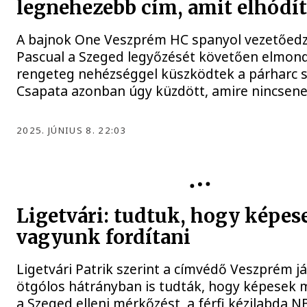
legnehezebb cím, amit elhódí
A bajnok One Veszprém HC spanyol vezetőedző
Pascual a Szeged legyőzését követően elmond
rengeteg nehézséggel küszködtek a párharc s
Csapata azonban úgy küzdött, amire nincsene
2025. JÚNIUS 8. 22:03
Ligetvári: tudtuk, hogy képes
vagyunk fordítani
Ligetvári Patrik szerint a címvédő Veszprém j
ötgólos hátrányban is tudták, hogy képesek 
a Szeged elleni mérkőzést, a férfi kézilabda NB