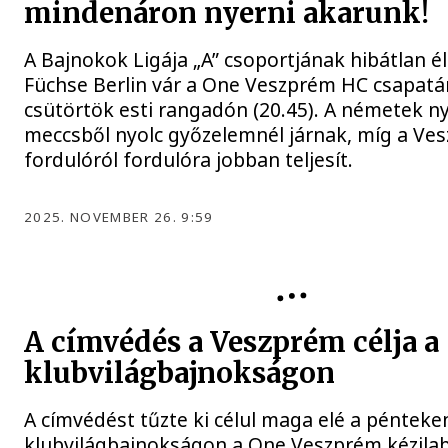
mindenáron nyerni akarunk!
A Bajnokok Ligája „A” csoportjának hibátlan él
Füchse Berlin vár a One Veszprém HC csapatá
csütörtök esti rangadón (20.45). A németek ny
meccsből nyolc győzelemnél járnak, míg a Ve
fordulóról fordulóra jobban teljesít.
2025. NOVEMBER 26. 9:59
ONE VESZPRÉM HC
A címvédés a Veszprém célja a
klubvilágbajnokságon
A címvédést tűzte ki célul maga elé a péntek
klubvilágbajnokságon a One Veszprém kézila