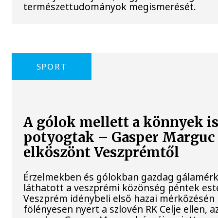
természettudományok megismerését.
SPORT
A gólok mellett a könnyek i
potyogtak – Gasper Marguc
elköszönt Veszprémtől
Érzelmekben és gólokban gazdag gálamérk
láthatott a veszprémi közönség péntek est
Veszprém idénybeli első hazai mérkőzésén
fölényesen nyert a szlovén RK Celje ellen, a