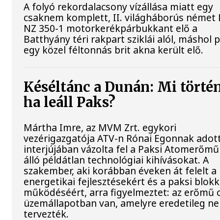
A folyó rekordalacsony vízállása miatt egy
csaknem komplett, II. világháborús néme
NZ 350-1 motorkerékpárbukkant elő a
Batthyány téri rakpart sziklái alól, máshol 
egy közel féltonnás brit akna került elő.
Késéltánc a Dunán: Mi történ
ha leáll Paks?
Mártha Imre, az MVM Zrt. egykori
vezérigazgatója ATV-n Rónai Egonnak adot
interjújában vázolta fel a Paksi Atomerőmű
álló példátlan technológiai kihívásokat. A
szakember, aki korábban éveken át felelt a 
energetikai fejlesztésekért és a paksi blok
működéséért, arra figyelmeztet: az erőmű 
üzemállapotban van, amelyre eredetileg n
tervezték.