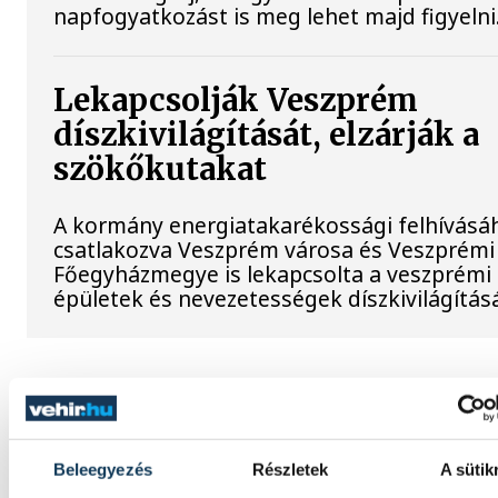
napfogyatkozást is meg lehet majd figyelni
Lekapcsolják Veszprém
díszkivilágítását, elzárják a
szökőkutakat
A kormány energiatakarékossági felhívásá
csatlakozva Veszprém városa és Veszprémi
Főegyházmegye is lekapcsolta a veszprémi
épületek és nevezetességek díszkivilágításá
SPORT
Beleegyezés
Részletek
A sütik