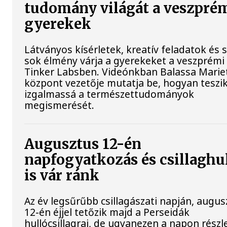
tudomány világát a veszpré
gyerekek
Látványos kísérletek, kreatív feladatok és 
sok élmény várja a gyerekeket a veszprémi
Tinker Labsben. Videónkban Balassa Mariet
központ vezetője mutatja be, hogyan teszi
izgalmassá a természettudományok
megismerését.
Augusztus 12-én
napfogyatkozás és csillaghu
is vár ránk
Az év legsűrűbb csillagászati napján, augus
12-én éjjel tetőzik majd a Perseidák
hullócsillagraj, de ugyanezen a napon rész