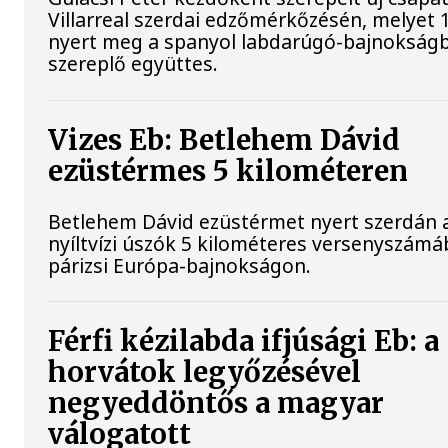
Villarreal szerdai edzőmérkőzésén, melyet 
nyert meg a spanyol labdarúgó-bajnokság
szereplő együttes.
Vizes Eb: Betlehem Dávid
ezüstérmes 5 kilométeren
Betlehem Dávid ezüstérmet nyert szerdán 
nyíltvízi úszók 5 kilométeres versenyszámá
párizsi Európa-bajnokságon.
Férfi kézilabda ifjúsági Eb: a
horvátok legyőzésével
negyeddöntős a magyar
válogatott