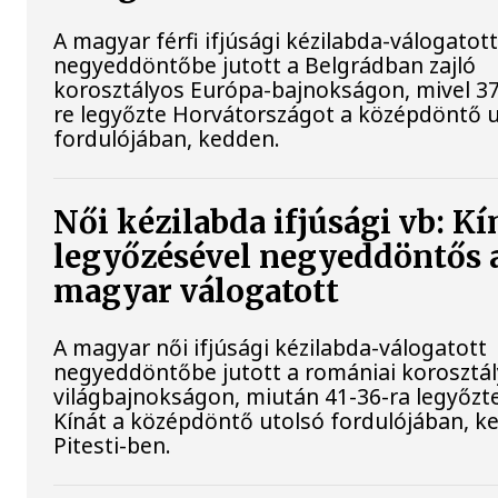
A magyar férfi ifjúsági kézilabda-válogatot
negyeddöntőbe jutott a Belgrádban zajló
korosztályos Európa-bajnokságon, mivel 37
re legyőzte Horvátországot a középdöntő 
fordulójában, kedden.
Női kézilabda ifjúsági vb: Kí
legyőzésével negyeddöntős 
magyar válogatott
A magyar női ifjúsági kézilabda-válogatott
negyeddöntőbe jutott a romániai korosztá
világbajnokságon, miután 41-36-ra legyőzt
Kínát a középdöntő utolsó fordulójában, k
Pitesti-ben.