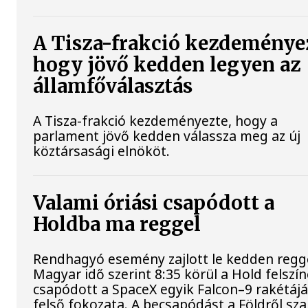
A Tisza-frakció kezdeménye
hogy jövő kedden legyen az
államfőválasztás
A Tisza-frakció kezdeményezte, hogy a
parlament jövő kedden válassza meg az új
köztársasági elnököt.
Valami óriási csapódott a
Holdba ma reggel
Rendhagyó esemény zajlott le kedden regge
Magyar idő szerint 8:35 körül a Hold felszí
csapódott a SpaceX egyik Falcon–9 rakétáj
felső fokozata. A becsapódást a Földről sz