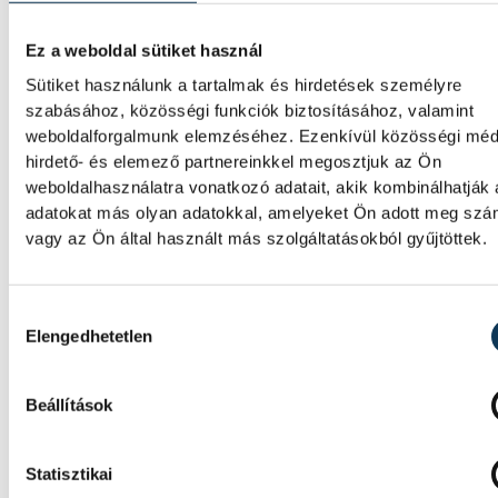
Ez a weboldal sütiket használ
HunGarian Baja: japán indul
Sütiket használunk a tartalmak és hirdetések személyre
is lesz a várpalotai versenyn
szabásához, közösségi funkciók biztosításához, valamint
weboldalforgalmunk elemzéséhez. Ezenkívül közösségi méd
Japán indulója is lesz a 23. HunGarian Baja
hirdető- és elemező partnereinkkel megosztjuk az Ön
terepraliversenynek, amelynek jövő héten
weboldalhasználatra vonatkozó adatait, akik kombinálhatják
csütörtöktől szombatig Várpalota ad ottho
adatokat más olyan adatokkal, amelyeket Ön adott meg sz
vagy az Ön által használt más szolgáltatásokból gyűjtöttek.
Vitális Milán négy évre írt a
Hozzájárulás kiválasztása
az AEK Athénhoz
Elengedhetetlen
A magyar válogatott Vitális Milán a Varga
Barnabást is foglalkoztató AEK Athén
Beállítások
labdarúgócsapatában folytatja pályafutásá
Statisztikai