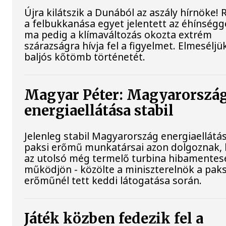
Újra kilátszik a Dunából az aszály hírnöke!
a felbukkanása egyet jelentett az éhínségge
ma pedig a klímaváltozás okozta extrém
szárazságra hívja fel a figyelmet. Elmeséljü
baljós kőtömb történetét.
Magyar Péter: Magyarorszá
energiaellátása stabil
Jelenleg stabil Magyarország energiaellátás
paksi erőmű munkatársai azon dolgoznak,
az utolsó még termelő turbina hibamentes
működjön - közölte a miniszterelnök a paks
erőműnél tett keddi látogatása során.
Játék közben fedezik fel a