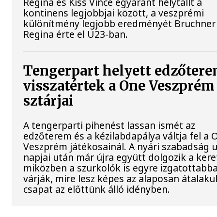
Regina és Kiss Vince egyaránt helytállt a
kontinens legjobbjai között, a veszprémi
különítmény legjobb eredményét Bruchner
Regina érte el U23-ban.
Tengerpart helyett edzőtere
visszatértek a One Veszprém
sztárjai
A tengerparti pihenést lassan ismét az
edzőterem és a kézilabdapálya váltja fel a 
Veszprém játékosainál. A nyári szabadság 
napjai után már újra együtt dolgozik a kere
miközben a szurkolók is egyre izgatottabb
várják, mire lesz képes az alaposan átalaku
csapat az előttünk álló idényben.