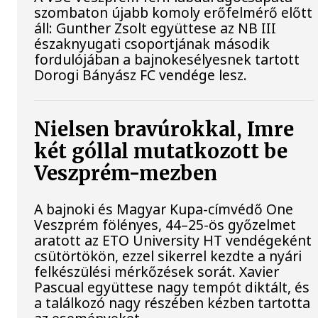
szombaton újabb komoly erőfelmérő előtt
áll: Gunther Zsolt együttese az NB III
északnyugati csoportjának második
fordulójában a bajnokesélyesnek tartott
Dorogi Bányász FC vendége lesz.
Nielsen bravúrokkal, Imre
két góllal mutatkozott be
Veszprém-mezben
A bajnoki és Magyar Kupa-címvédő One
Veszprém fölényes, 44–25-ös győzelmet
aratott az ETO University HT vendégeként
csütörtökön, ezzel sikerrel kezdte a nyári
felkészülési mérkőzések sorát. Xavier
Pascual együttese nagy tempót diktált, és
a találkozó nagy részében kézben tartotta