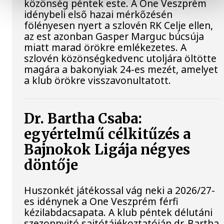
közönség péntek este. A One Veszprém
idénybeli első hazai mérkőzésén
fölényesen nyert a szlovén RK Celje ellen,
az est azonban Gasper Marguc búcsúja
miatt marad örökre emlékezetes. A
szlovén közönségkedvenc utoljára öltötte
magára a bakonyiak 24-es mezét, amelyet
a klub örökre visszavonultatott.
Dr. Bartha Csaba:
egyértelmű célkitűzés a
Bajnokok Ligája négyes
döntője
Huszonkét játékossal vág neki a 2026/27-
es idénynek a One Veszprém férfi
kézilabdacsapata. A klub péntek délutáni
szezonnyitó sajtótájékoztatóján dr. Bartha