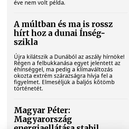
éve nem volt példa.
A múltban és ma is rossz
hírt hoz a dunai Ínség-
szikla
Újra kilátszik a Dunából az aszály hírnöke!
Régen a felbukkanása egyet jelentett az
éhínséggel, ma pedig a klímaváltozás
okozta extrém szárazságra hívja fel a
figyelmet. Elmeséljük a baljós kőtömb
történetét.
Magyar Péter:
Magyarország
energiaellátása stabil