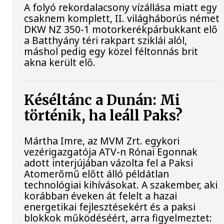
A folyó rekordalacsony vízállása miatt egy
csaknem komplett, II. világháborús német
DKW NZ 350-1 motorkerékpárbukkant elő
a Batthyány téri rakpart sziklái alól,
máshol pedig egy közel féltonnás brit
akna került elő.
Késéltánc a Dunán: Mi
történik, ha leáll Paks?
Mártha Imre, az MVM Zrt. egykori
vezérigazgatója ATV-n Rónai Egonnak
adott interjújában vázolta fel a Paksi
Atomerőmű előtt álló példátlan
technológiai kihívásokat. A szakember, aki
korábban éveken át felelt a hazai
energetikai fejlesztésekért és a paksi
blokkok működéséért, arra figyelmeztet: