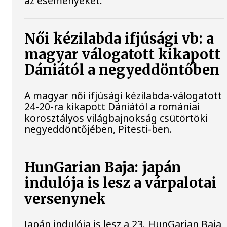
az eseményeket.
Női kézilabda ifjúsági vb: a
magyar válogatott kikapott
Dániától a negyeddöntőben
A magyar női ifjúsági kézilabda-válogatott
24-20-ra kikapott Dániától a romániai
korosztályos világbajnokság csütörtöki
negyeddöntőjében, Pitesti-ben.
HunGarian Baja: japán
indulója is lesz a várpalotai
versenynek
Japán indulója is lesz a 23. HunGarian Baja