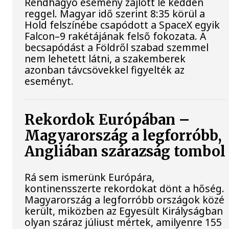
Rendhagyó esemény zajlott le kedden
reggel. Magyar idő szerint 8:35 körül a
Hold felszínébe csapódott a SpaceX egyik
Falcon–9 rakétájának felső fokozata. A
becsapódást a Földről szabad szemmel
nem lehetett látni, a szakemberek
azonban távcsövekkel figyelték az
eseményt.
Rekordok Európában –
Magyarország a legforróbb,
Angliában szárazság tombol
Rá sem ismerünk Európára,
kontinensszerte rekordokat dönt a hőség.
Magyarország a legforróbb országok közé
került, miközben az Egyesült Királyságban
olyan száraz júliust mértek, amilyenre 155