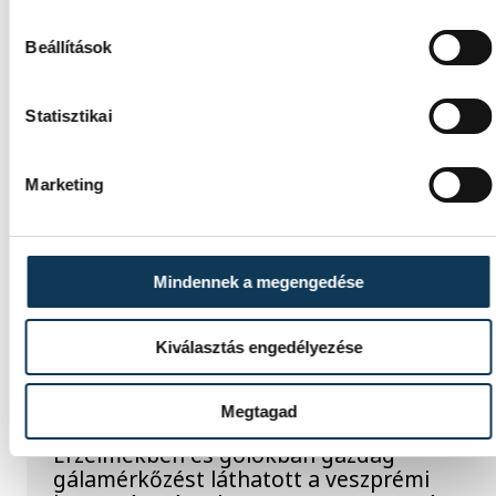
mutatja be, hogyan teszik izgalmassá a
természettudományok megismerését.
Beállítások
Statisztikai
SPORT
Marketing
Mindennek a megengedése
A gólok mellett a könnyek
is potyogtak – Gasper
Kiválasztás engedélyezése
Marguc elköszönt
Veszprémtől
Megtagad
Érzelmekben és gólokban gazdag
gálamérkőzést láthatott a veszprémi