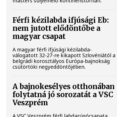
masters súlyemelő kontinenstornán.
Férfi kézilabda ifjúsági Eb:
nem jutott elődöntőbe a
magyar csapat
A magyar férfi ifjúsági kézilabda-
válogatott 32-27-re kikapott Szlovéniától a
belgrádi korosztályos Európa-bajnokság
csütörtöki negyeddöntőjében.
A bajnokesélyes otthonában
folytatná jó sorozatát a VSC
Veszprém
A VSC Veszprém férfi labdarúgócsapata