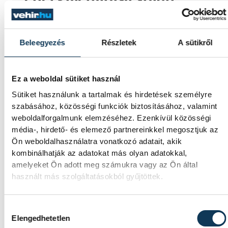
Jelenleg stabil Magyarország
energiaellátása, a paksi erőmű
Beleegyezés
Részletek
A sütikről
munkatársai azon dolgoznak, hogy az
utolsó még termelő turbina hibamentesen
működjön - közölte a miniszterelnök a
paksi erőműnél tett keddi látogatása
Ez a weboldal sütiket használ
során.
Sütiket használunk a tartalmak és hirdetések személyre
szabásához, közösségi funkciók biztosításához, valamint
weboldalforgalmunk elemzéséhez. Ezenkívül közösségi
Játék közben fedezik fel a
média-, hirdető- és elemező partnereinkkel megosztjuk az
Ön weboldalhasználatra vonatkozó adatait, akik
tudomány világát a
kombinálhatják az adatokat más olyan adatokkal,
veszprémi gyerekek
amelyeket Ön adott meg számukra vagy az Ön által
használt más szolgáltatásokból gyűjtöttek.
Látványos kísérletek, kreatív feladatok és
sok-sok élmény várja a gyerekeket a
veszprémi Tinker Labsben. Videónkban
Hozzájárulás kiválasztása
Balassa Marietta, a központ vezetője
Elengedhetetlen