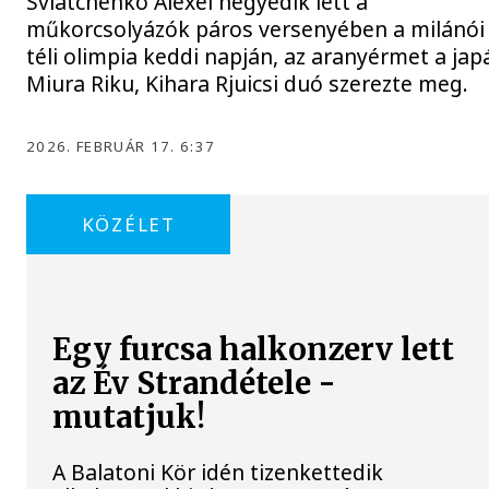
Sviatchenko Alexei negyedik lett a
műkorcsolyázók páros versenyében a milánói
téli olimpia keddi napján, az aranyérmet a jap
Miura Riku, Kihara Rjuicsi duó szerezte meg.
2026. FEBRUÁR 17. 6:37
KÖZÉLET
Egy furcsa halkonzerv lett
az Év Strandétele -
mutatjuk!
A Balatoni Kör idén tizenkettedik