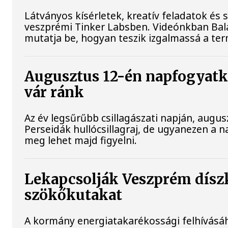
Látványos kísérletek, kreatív feladatok és
veszprémi Tinker Labsben. Videónkban Bala
mutatja be, hogyan teszik izgalmassá a 
Augusztus 12-én napfogyatko
vár ránk
Az év legsűrűbb csillagászati napján, augusz
Perseidák hullócsillagraj, de ugyanezen a 
meg lehet majd figyelni.
Lekapcsolják Veszprém díszki
szökőkutakat
A kormány energiatakarékossági felhívásá