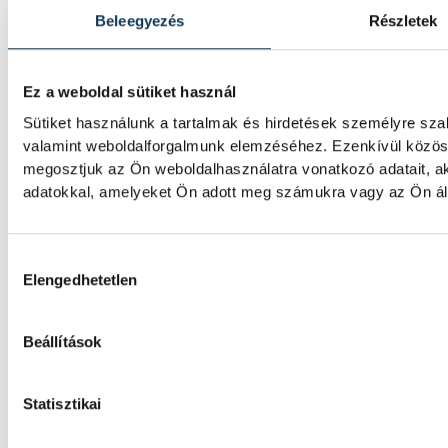
együtt dolgozik a keret, miközben a szurkol
Beleegyezés
Részletek
mire lesz képes az alaposan átalakult csapa
Ez a weboldal sütiket használ
Gulácsi Péter a Villarrealhoz
Sütiket használunk a tartalmak és hirdetések személyre sza
valamint weboldalforgalmunk elemzéséhez. Ezenkívül közöss
Az 58-szoros válogatott Gulácsi Péter 11 év
megosztjuk az Ön weboldalhasználatra vonatkozó adatait, a
labdarúgócsapatától és a spanyol élvonalbeli
adatokkal, amelyeket Ön adott meg számukra vagy az Ön álta
Női kézilabda ifjúsági vb: a
Hozzájárulás kiválasztása
Elengedhetetlen
döntetlent játszott a román
Beállítások
A magyar női ifjúsági kézilabda-válogatott 
házigazda Romániával a korosztályos vilá
fordulójában, hétfőn Pitesti-ben.
Statisztikai