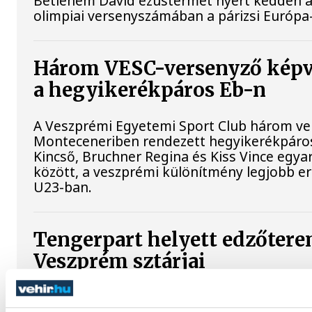
Betlehem Dávid ezüstérmet nyert kedden a 
olimpiai versenyszámában a párizsi Európ
Három VESC-versenyző képv
a hegyikerékpáros Eb-n
A Veszprémi Egyetemi Sport Club három verse
Monteceneriben rendezett hegyikerékpáro
Kincső, Bruchner Regina és Kiss Vince egyar
között, a veszprémi különítmény legjobb e
U23-ban.
Tengerpart helyett edzőterem
Veszprém sztárjai
A tengerparti pihenést lassan ismét az edző
a One Veszprém játékosainál. A nyári szaba