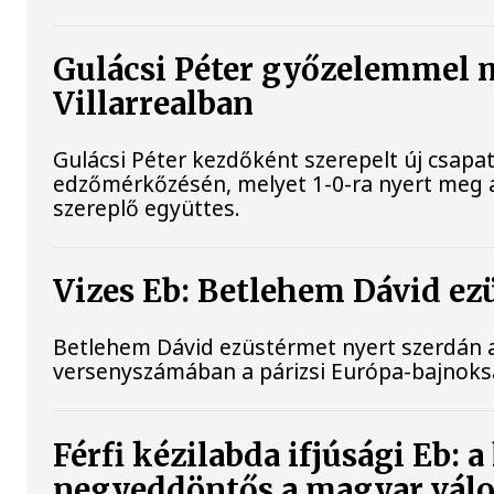
Gulácsi Péter győzelemmel 
Villarrealban
Gulácsi Péter kezdőként szerepelt új csapata
edzőmérkőzésén, melyet 1-0-ra nyert meg
szereplő együttes.
Vizes Eb: Betlehem Dávid ez
Betlehem Dávid ezüstérmet nyert szerdán a 
versenyszámában a párizsi Európa-bajnok
Férfi kézilabda ifjúsági Eb: 
negyeddöntős a magyar válo