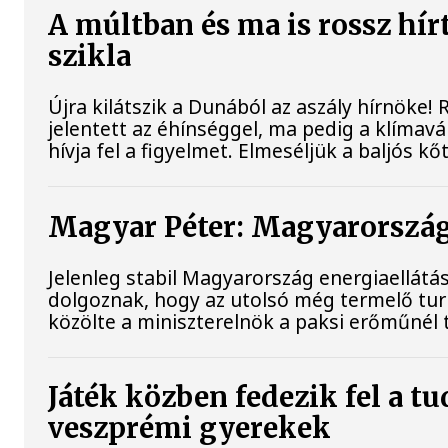
A múltban és ma is rossz hír
szikla
Újra kilátszik a Dunából az aszály hírnöke
jelentett az éhínséggel, ma pedig a klímav
hívja fel a figyelmet. Elmeséljük a baljós k
Magyar Péter: Magyarország 
Jelenleg stabil Magyarország energiaellát
dolgoznak, hogy az utolsó még termelő tu
közölte a miniszterelnök a paksi erőműnél 
Játék közben fedezik fel a t
veszprémi gyerekek