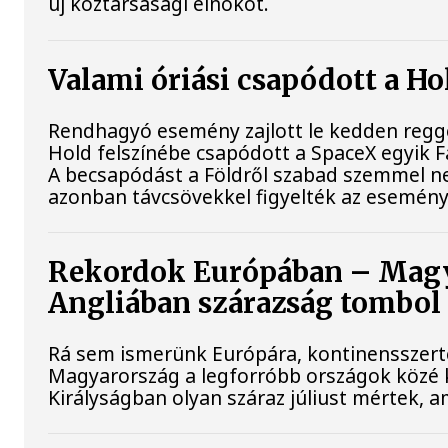
új köztársasági elnököt.
Valami óriási csapódott a H
Rendhagyó esemény zajlott le kedden reggel
Hold felszínébe csapódott a SpaceX egyik F
A becsapódást a Földről szabad szemmel ne
azonban távcsövekkel figyelték az esemény
Rekordok Európában – Magya
Angliában szárazság tombol
Rá sem ismerünk Európára, kontinensszert
Magyarország a legforróbb országok közé k
Királyságban olyan száraz júliust mértek, 