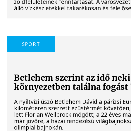
zöldfelületeinek fenntartását. A városvezet
álló vízkészletekkel takarékosan és felelő
SPORT
Betlehem szerint az idő neki
környezetben találna fogás
A nyíltvízi úszó Betlehem Dávid a párizsi 
kilométeren szerzett ezüstérmét követően,
lett Florian Wellbrock mögött; a 22 éves m
már jövőre, a hazai rendezésű világbajnoks
olimpiai bajnokán.