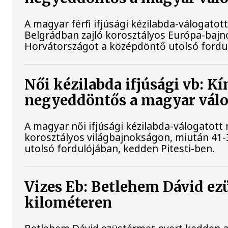
A magyar férfi ifjúsági kézilabda-válogato
Belgrádban zajló korosztályos Európa-bajn
Horvátországot a középdöntő utolsó fordu
Női kézilabda ifjúsági vb: K
negyeddöntős a magyar válo
A magyar női ifjúsági kézilabda-válogatott
korosztályos világbajnokságon, miután 41-
utolsó fordulójában, kedden Pitesti-ben.
Vizes Eb: Betlehem Dávid ez
kilométeren