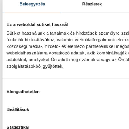
Beleegyezés
Részletek
A Ferencvárosi TC labdarúgócsapata 2-1-re
szombaton a Real Madridtól barátságos m
Groupama Arénában.
Ez a weboldal sütiket használ
Sütiket használunk a tartalmak és hirdetések személyre sz
funkciók biztosításához, valamint weboldalforgalmunk elem
A korai piros lap megpecséte
közösségi média-, hirdető- és elemező partnereinkkel mego
Veszprém sorsát
weboldalhasználatra vonatkozó adatait, akik kombinálhatják
adatokkal, amelyeket Ön adott meg számukra vagy az Ön ál
A veszprémi labdarúgócsapat 6–0-ra kikapo
szolgáltatásokból gyűjtöttek.
bajnokesélyes Dorog vendégeként az NB II
csoportjának 3. fordulójában. A bakonyiak a
emberhátrányban játszottak.
Hozzájárulás kiválasztása
Elengedhetetlen
A Real Madrid képviselői
Beállítások
megkoszorúzták Puskás Fere
Statisztikai