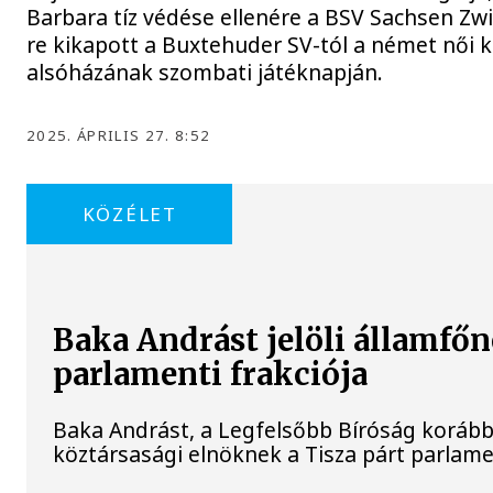
Barbara tíz védése ellenére a BSV Sachsen Zw
re kikapott a Buxtehuder SV-tól a német női 
alsóházának szombati játéknapján.
2025. ÁPRILIS 27. 8:52
KÖZÉLET
Baka Andrást jelöli államfőn
parlamenti frakciója
Baka Andrást, a Legfelsőbb Bíróság korábbi 
köztársasági elnöknek a Tisza párt parlamen