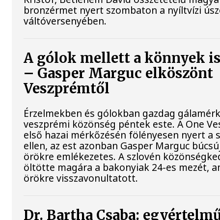
bronzérmet nyert szombaton a nyíltvízi ús
váltóversenyében.
A gólok mellett a könnyek i
– Gasper Marguc elköszönt
Veszprémtől
Érzelmekben és gólokban gazdag gálamérkő
veszprémi közönség péntek este. A One Ve
első hazai mérkőzésén fölényesen nyert a s
ellen, az est azonban Gasper Marguc búcsú
örökre emlékezetes. A szlovén közönségked
öltötte magára a bakonyiak 24-es mezét, a
örökre visszavonultatott.
Dr. Bartha Csaba: egyértelmű