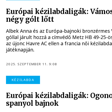
Európai kézilabdaligák: Vámos
négy gólt lőtt
Albek Anna és az Európa-bajnoki bronzérmes 
góllal járult hozzá a címvédő Metz HB 49-25-
az újonc Havre AC ellen a francia női kézilabd
játéknapján.
2025. SZEPTEMBER 11. 9:08
KÉZILABDA
Európai kézilabdaligák: Ogon
spanyol bajnok