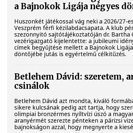
a Bajnokok Ligája négyes dö
Huszonkét játékossal vág neki a 2026/27-e
Veszprém férfi kézilabdacsapata. A klub pé
szezonnyitó sajtótájékoztatóján dr. Bartha
vezérigazgató kijelentette: a jubileumi idé
címek begyűjtése mellett a Bajnokok Ligáj
döntőjébe jutás is egyértelmű célkitűzés.
Betlehem Dávid: szeretem, a
csinálok
Betlehem Dávid azt mondta, kiváló formába
sikere kulcsának pedig azt tartja, hogy szere
olimpiai bronzérmes nyíltvízi úszó a magya
aranyérmét szerezte pénteken a párizsi viz
bajnokságon azzal, hogy megnyerte a kiesé