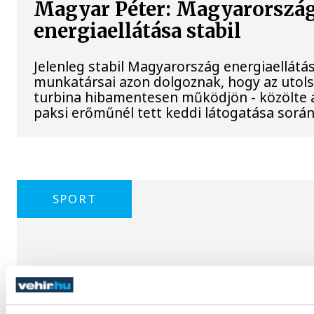
Magyar Péter: Magyarorszá
energiaellátása stabil
Jelenleg stabil Magyarország energiaellátá
munkatársai azon dolgoznak, hogy az utol
turbina hibamentesen működjön - közölte a
paksi erőműnél tett keddi látogatása során
SPORT
A Ferencváros egygólos vere
szenvedett a Real Madridtól