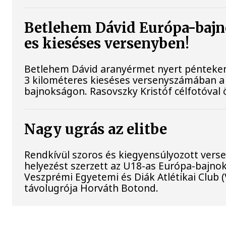
Betlehem Dávid Európa-bajn
es kieséses versenyben!
Betlehem Dávid aranyérmet nyert pénteken 
3 kilométeres kieséses versenyszámában a 
bajnokságon. Rasovszky Kristóf célfotóval ö
Nagy ugrás az elitbe
Rendkívül szoros és kiegyensúlyozott vers
helyezést szerzett az U18-as Európa-bajno
Veszprémi Egyetemi és Diák Atlétikai Club 
távolugrója Horváth Botond.