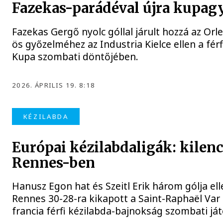
Fazekas-parádéval újra kupagy
Fazekas Gergő nyolc góllal járult hozzá az Orl
ös győzelméhez az Industria Kielce ellen a fér
Kupa szombati döntőjében.
2026. ÁPRILIS 19. 8:18
KÉZILABDA
Európai kézilabdaligák: kilen
Rennes-ben
Hanusz Egon hat és Szeitl Erik három gólja el
Rennes 30-28-ra kikapott a Saint-Raphaël Va
francia férfi kézilabda-bajnokság szombati já