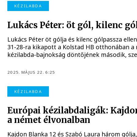
KÉZILABDA
Lukács Péter: öt gól, kilenc gó
Lukács Péter öt gólja és kilenc gólpassza ell
31-28-ra kikapott a Kolstad HB otthonában a 
kézilabda-bajnokság döntőjének második, sz
2025. MÁJUS 22. 6:25
KÉZILABDA
Európai kézilabdaligák: Kajdon
a német élvonalban
Kajdon Blanka 12 és Szabó Laura három gólja, 