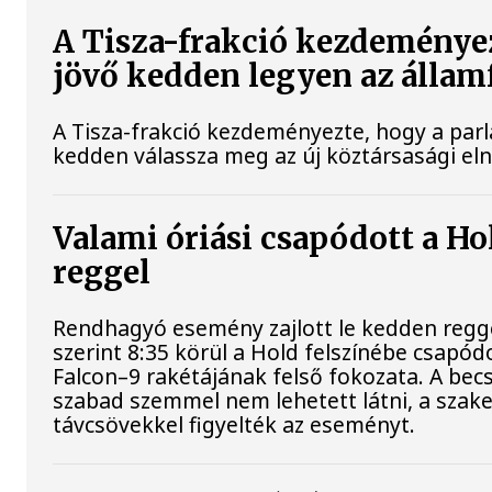
A Tisza-frakció kezdeménye
jövő kedden legyen az állam
A Tisza-frakció kezdeményezte, hogy a par
kedden válassza meg az új köztársasági el
Valami óriási csapódott a H
reggel
Rendhagyó esemény zajlott le kedden regg
szerint 8:35 körül a Hold felszínébe csapód
Falcon–9 rakétájának felső fokozata. A bec
szabad szemmel nem lehetett látni, a sza
távcsövekkel figyelték az eseményt.