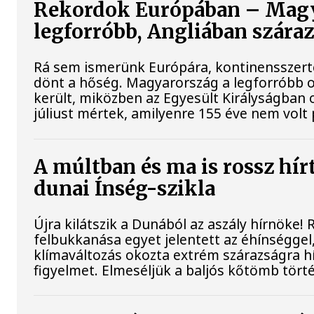
Rekordok Európában – Magy
legforróbb, Angliában szára
Rá sem ismerünk Európára, kontinensszert
dönt a hőség. Magyarország a legforróbb 
került, miközben az Egyesült Királyságban 
júliust mértek, amilyenre 155 éve nem volt
A múltban és ma is rossz hír
dunai Ínség-szikla
Újra kilátszik a Dunából az aszály hírnöke!
felbukkanása egyet jelentett az éhínséggel
klímaváltozás okozta extrém szárazságra hív
figyelmet. Elmeséljük a baljós kőtömb tört