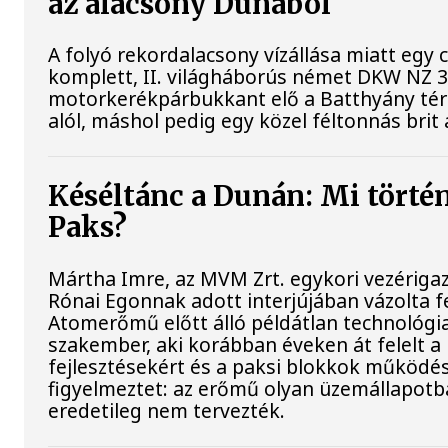
az alacsony Dunából
A folyó rekordalacsony vízállása miatt egy
komplett, II. világháborús német DKW NZ 
motorkerékpárbukkant elő a Batthyány téri 
alól, máshol pedig egy közel féltonnás brit 
Késéltánc a Dunán: Mi történi
Paks?
Mártha Imre, az MVM Zrt. egykori vezériga
Rónai Egonnak adott interjújában vázolta fe
Atomerőmű előtt álló példátlan technológia
szakember, aki korábban éveken át felelt a 
fejlesztésekért és a paksi blokkok működés
figyelmeztet: az erőmű olyan üzemállapotb
eredetileg nem tervezték.