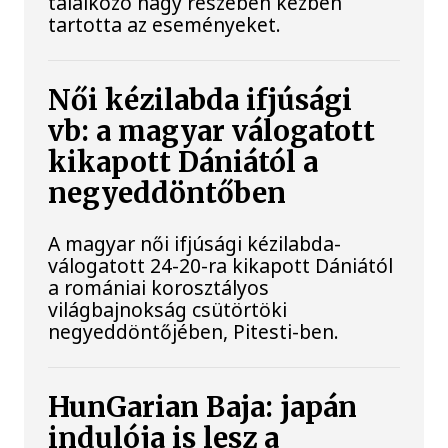
találkozó nagy részében kézben
tartotta az eseményeket.
Női kézilabda ifjúsági
vb: a magyar válogatott
kikapott Dániától a
negyeddöntőben
A magyar női ifjúsági kézilabda-
válogatott 24-20-ra kikapott Dániától
a romániai korosztályos
világbajnokság csütörtöki
negyeddöntőjében, Pitesti-ben.
HunGarian Baja: japán
indulója is lesz a