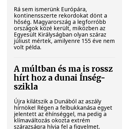
Rá sem ismerünk Európára,
kontinensszerte rekordokat dönt a
hőség. Magyarország a legforróbb
országok közé került, miközben az
Egyesült Királyságban olyan száraz
júliust mértek, amilyenre 155 éve nem
volt példa.
A múltban és ma is rossz
hírt hoz a dunai Ínség-
szikla
Újra kilátszik a Dunából az aszály
hírnöke! Régen a felbukkanása egyet
jelentett az éhínséggel, ma pedig a
klímaváltozás okozta extrém
szárazságra hívja fel a figyelmet.