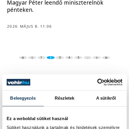
Magyar Péter leendő miniszterelnök
pénteken.
2026. MÁJUS 8. 11:06
1
2
3
4
5
...
KÖZÉLET
Beleegyezés
Részletek
A sütikről
Sorra kerülnek elő
Ez a weboldal sütiket használ
világháborús leletek az
Sütiket használunk a tartalmak és hirdetések személyre