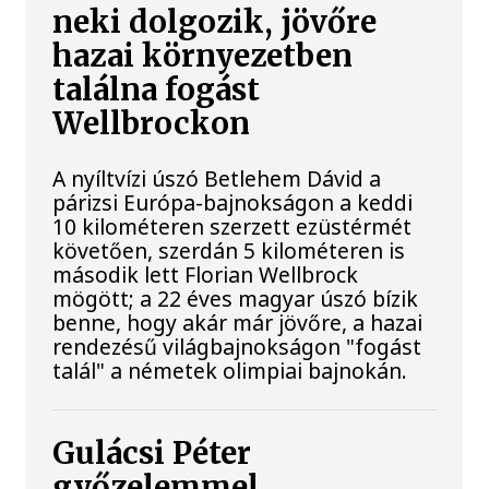
neki dolgozik, jövőre
hazai környezetben
találna fogást
Wellbrockon
A nyíltvízi úszó Betlehem Dávid a
párizsi Európa-bajnokságon a keddi
10 kilométeren szerzett ezüstérmét
követően, szerdán 5 kilométeren is
második lett Florian Wellbrock
mögött; a 22 éves magyar úszó bízik
benne, hogy akár már jövőre, a hazai
rendezésű világbajnokságon "fogást
talál" a németek olimpiai bajnokán.
Gulácsi Péter
győzelemmel