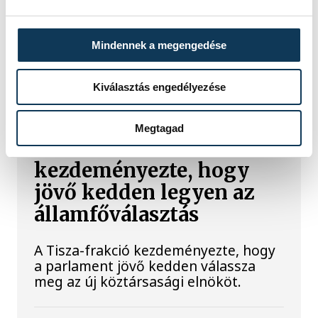
technológiai kihívásokat. A
szakember, aki korábban éveken át
felelt a hazai energetikai
fejlesztésekért és a paksi blokkok
Mindennek a megengedése
működéséért, arra figyelmeztet: az
erőmű olyan üzemállapotban van,
Kiválasztás engedélyezése
amelyre eredetileg nem tervezték.
Megtagad
A Tisza-frakció
kezdeményezte, hogy
jövő kedden legyen az
államfőválasztás
A Tisza-frakció kezdeményezte, hogy
a parlament jövő kedden válassza
meg az új köztársasági elnököt.