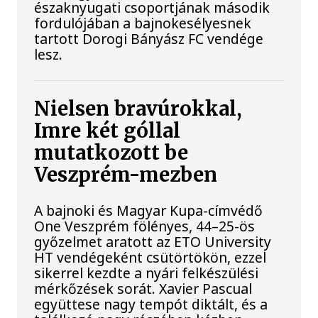
északnyugati csoportjának második
fordulójában a bajnokesélyesnek
tartott Dorogi Bányász FC vendége
lesz.
Nielsen bravúrokkal,
Imre két góllal
mutatkozott be
Veszprém-mezben
A bajnoki és Magyar Kupa-címvédő
One Veszprém fölényes, 44–25-ös
győzelmet aratott az ETO University
HT vendégeként csütörtökön, ezzel
sikerrel kezdte a nyári felkészülési
mérkőzések sorát. Xavier Pascual
együttese nagy tempót diktált, és a