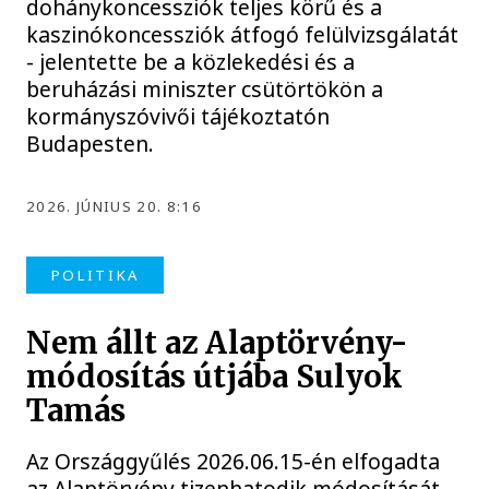
dohánykoncessziók teljes körű és a
kaszinókoncessziók átfogó felülvizsgálatát
- jelentette be a közlekedési és a
beruházási miniszter csütörtökön a
kormányszóvivői tájékoztatón
Budapesten.
2026. JÚNIUS 20. 8:16
POLITIKA
Nem állt az Alaptörvény-
módosítás útjába Sulyok
Tamás
Az Országgyűlés 2026.06.15-én elfogadta
az Alaptörvény tizenhatodik módosítását.