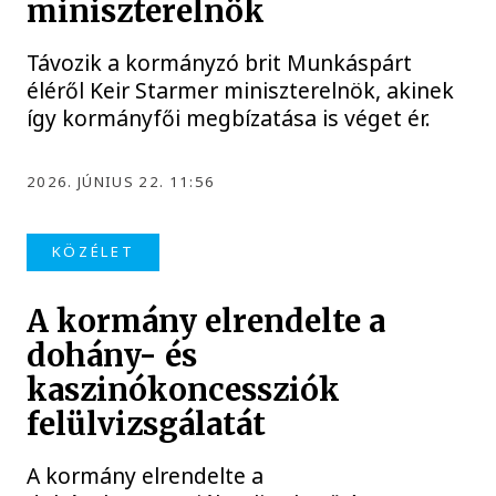
miniszterelnök
Távozik a kormányzó brit Munkáspárt
éléről Keir Starmer miniszterelnök, akinek
így kormányfői megbízatása is véget ér.
2026. JÚNIUS 22. 11:56
KÖZÉLET
A kormány elrendelte a
dohány- és
kaszinókoncessziók
felülvizsgálatát
A kormány elrendelte a