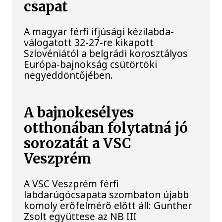
csapat
A magyar férfi ifjúsági kézilabda-
válogatott 32-27-re kikapott
Szlovéniától a belgrádi korosztályos
Európa-bajnokság csütörtöki
negyeddöntőjében.
A bajnokesélyes
otthonában folytatná jó
sorozatát a VSC
Veszprém
A VSC Veszprém férfi
labdarúgócsapata szombaton újabb
komoly erőfelmérő előtt áll: Gunther
Zsolt együttese az NB III