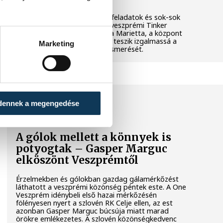
Látványos kísérletek, kreatív feladatok és sok-sok
élmény várja a gyerekeket a veszprémi Tinker
Labsben. Videónkban Balassa Marietta, a központ
vezetője mutatja be, hogyan teszik izgalmassá a
Marketing
természettudományok megismerését.
SPORT
dennek a megengedése
A gólok mellett a könnyek is
potyogtak – Gasper Marguc
elköszönt Veszprémtől
Érzelmekben és gólokban gazdag gálamérkőzést
láthatott a veszprémi közönség péntek este. A One
Veszprém idénybeli első hazai mérkőzésén
fölényesen nyert a szlovén RK Celje ellen, az est
azonban Gasper Marguc búcsúja miatt marad
örökre emlékezetes. A szlovén közönségkedvenc