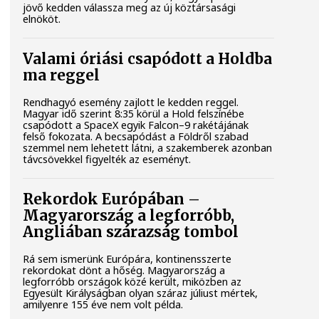
jövő kedden válassza meg az új köztársasági
elnököt.
Valami óriási csapódott a Holdba
ma reggel
Rendhagyó esemény zajlott le kedden reggel.
Magyar idő szerint 8:35 körül a Hold felszínébe
csapódott a SpaceX egyik Falcon–9 rakétájának
felső fokozata. A becsapódást a Földről szabad
szemmel nem lehetett látni, a szakemberek azonban
távcsövekkel figyelték az eseményt.
Rekordok Európában –
Magyarország a legforróbb,
Angliában szárazság tombol
Rá sem ismerünk Európára, kontinensszerte
rekordokat dönt a hőség. Magyarország a
legforróbb országok közé került, miközben az
Egyesült Királyságban olyan száraz júliust mértek,
amilyenre 155 éve nem volt példa.