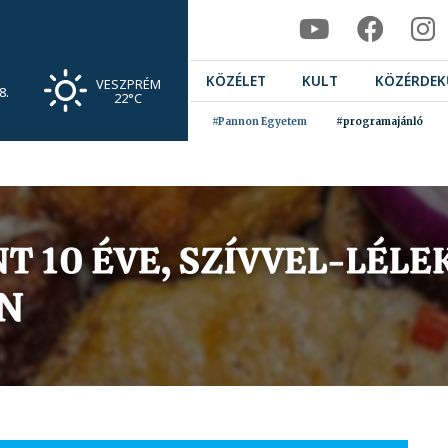
KÖZÉLET
KULT
KÖZÉRDEK
VESZPRÉM
8.
22°C
#Pannon Egyetem
#programajánló