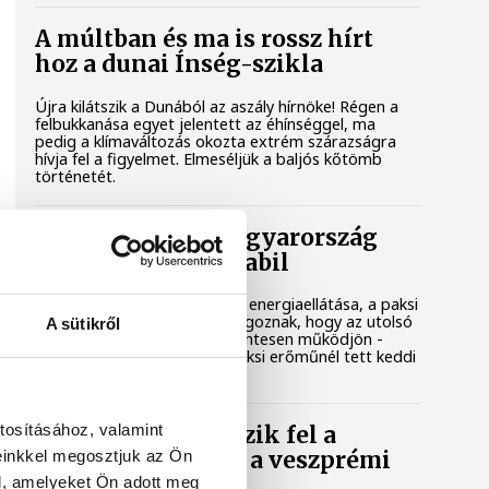
A múltban és ma is rossz hírt
hoz a dunai Ínség-szikla
Újra kilátszik a Dunából az aszály hírnöke! Régen a
felbukkanása egyet jelentett az éhínséggel, ma
pedig a klímaváltozás okozta extrém szárazságra
hívja fel a figyelmet. Elmeséljük a baljós kőtömb
történetét.
Magyar Péter: Magyarország
energiaellátása stabil
Jelenleg stabil Magyarország energiaellátása, a paksi
erőmű munkatársai azon dolgoznak, hogy az utolsó
A sütikről
még termelő turbina hibamentesen működjön -
közölte a miniszterelnök a paksi erőműnél tett keddi
látogatása során.
tosításához, valamint
Játék közben fedezik fel a
einkkel megosztjuk az Ön
tudomány világát a veszprémi
gyerekek
l, amelyeket Ön adott meg