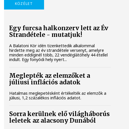
KÖZÉLET
Egy furcsa halkonzerv lett az Év
Strandétele - mutatjuk!
A Balatoni Kör idén tizenkettedik alkalommal
hirdette meg az év strandétele versenyt, amelyre
minden eddiginél több, 22 vendéglátóhely 44 étellel
indult. Egy fonyódi hely nyert...
Meglepték az elemzőket a
júliusi inflációs adatok
Hatalmas meglepetésként értékelték az elemzők a
júliusi, 1,2 százalékos inflációs adatot.
Sorra kerülnek elő világháborús
leletek az alacsony Dunából