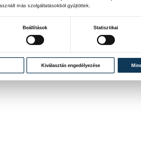
sznált más szolgáltatásokból gyűjtöttek.
Beállítások
Statisztikai
Kiválasztás engedélyezése
Min