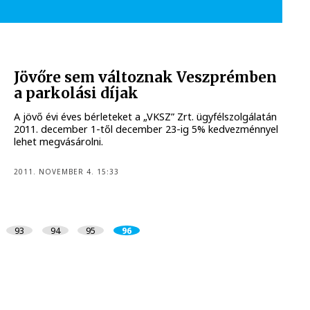
Jövőre sem változnak Veszprémben
a parkolási díjak
A jövő évi éves bérleteket a „VKSZ” Zrt. ügyfélszolgálatán
2011. december 1-től december 23-ig 5% kedvezménnyel
lehet megvásárolni.
2011. NOVEMBER 4. 15:33
93
94
95
96