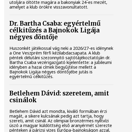
utoljára öltötte magára a bakonyiak 24-es mezét,
amelyet a klub örökre visszavonultatott.
Dr. Bartha Csaba: egyértelmű
célkitűzés a Bajnokok Ligája
négyes döntője
Huszonkét játékossal vág neki a 2026/27-es idénynek
a One Veszprém férfi kézilabdacsapata. A klub
péntek délutáni szezonnyitó sajtótájékoztatóján dr.
Bartha Csaba vezérigazgató kijelentette: a jubileumi
idényben a hazai címek begyűjtése mellett a
Bajnokok Ligája négyes döntőjébe jutás is
egyértelmű célkitűzés.
Betlehem Dávid: szeretem, amit
csinálok
Betlehem Dávid azt mondta, kiváló formában érzi
magát, a sikere kulcsának pedig azt tartja, hogy
szereti, amit csinál. Az olimpiai bronzérmes nyíltvízi
úszó a magyar küldöttség első aranyérmét szerezte
pénteken a párizsi vizes Európa-bajnokságon azzal,