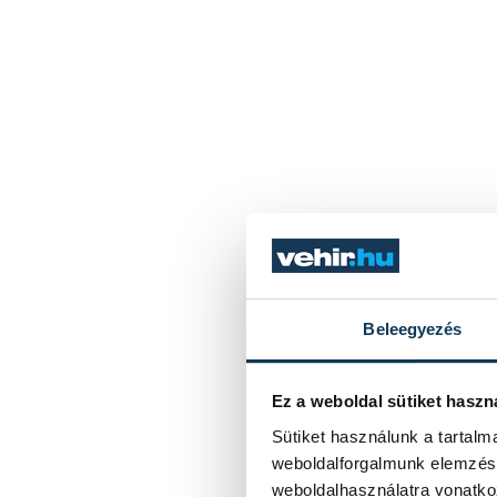
Beleegyezés
Ez a weboldal sütiket haszn
Sütiket használunk a tartal
weboldalforgalmunk elemzésé
weboldalhasználatra vonatko