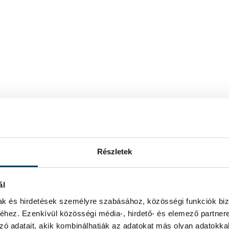
Részletek
ál
mak és hirdetések személyre szabásához, közösségi funkciók biz
hez. Ezenkívül közösségi média-, hirdető- és elemező partner
zó adatait, akik kombinálhatják az adatokat más olyan adatokka