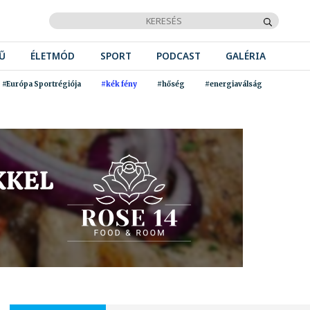
Ű
ÉLETMÓD
SPORT
PODCAST
GALÉRIA
#Európa Sportrégiója
#kék fény
#hőség
#energiaválság