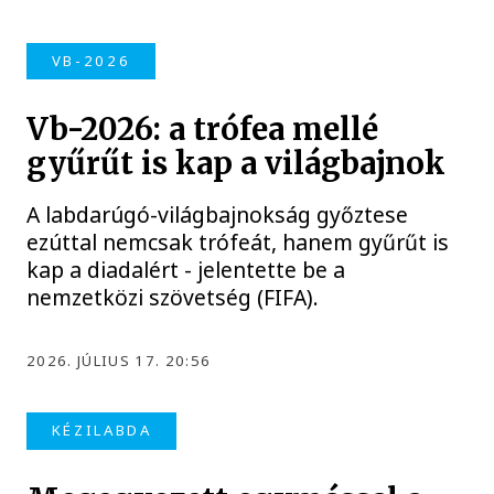
VB-2026
Vb-2026: a trófea mellé
gyűrűt is kap a világbajnok
A labdarúgó-világbajnokság győztese
ezúttal nemcsak trófeát, hanem gyűrűt is
kap a diadalért - jelentette be a
nemzetközi szövetség (FIFA).
2026. JÚLIUS 17. 20:56
KÉZILABDA