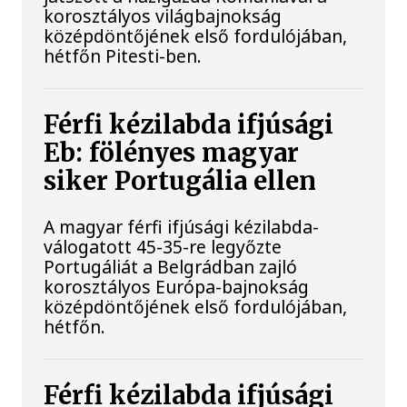
korosztályos világbajnokság
középdöntőjének első fordulójában,
hétfőn Pitesti-ben.
Férfi kézilabda ifjúsági
Eb: fölényes magyar
siker Portugália ellen
A magyar férfi ifjúsági kézilabda-
válogatott 45-35-re legyőzte
Portugáliát a Belgrádban zajló
korosztályos Európa-bajnokság
középdöntőjének első fordulójában,
hétfőn.
Férfi kézilabda ifjúsági