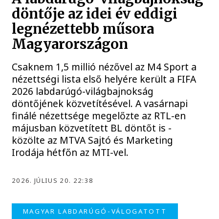
döntője az idei év eddigi
legnézettebb műsora
Magyarországon
Csaknem 1,5 millió nézővel az M4 Sport a
nézettségi lista első helyére került a FIFA
2026 labdarúgó-világbajnokság
döntőjének közvetítésével. A vasárnapi
finálé nézettsége megelőzte az RTL-en
májusban közvetített BL döntőt is -
közölte az MTVA Sajtó és Marketing
Irodája hétfőn az MTI-vel.
2026. JÚLIUS 20. 22:38
MAGYAR LABDARÚGÓ-VÁLOGATOTT