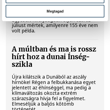
kontinensszerte rekordokat dönt a
hőség. Magyarország a legforróbb
Megtagad
országok közé került, miközben az
Egyesült Királyságban olyan száraz
júliust mértek, amilyenre 155 éve nem
volt példa.
A múltban és ma is rossz
hírt hoz a dunai Ínség-
szikla
Újra kilátszik a Dunából az aszály
hírnöke! Régen a felbukkanása egyet
jelentett az éhínséggel, ma pedig a
klímaváltozás okozta extrém
szárazságra hívja fel a figyelmet.
Elmeséljük a baljós kőtömb
történetét.