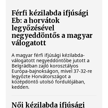
Férfi kézilabda ifjúsági
Eb: a horvátok
legyőzésével
negyeddöntős a magyar
válogatott
A magyar férfi ifjúsági kézilabda-
válogatott negyeddöntőbe jutott a
Belgrádban zajló korosztályos
Európa-bajnokságon, mivel 37-32-re
legyőzte Horvátországot a
középdöntő utolsó fordulójában,
kedden.
Női kézilabda ifjúsági