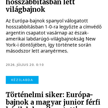
hosszabbításban lett
világbajnok
Az Európa-bajnok spanyol válogatott
hosszabbításban 1-0-ra legyőzte a címvédő
argentin csapatot vasárnap az észak-
amerikai labdarúgó-világbajnokság New
York-i döntőjében, így története során
másodszor lett aranyérmes.
2026. JÚLIUS 20. 0:10
KÉZILABDA
Történelmi siker: Európa-
bajnok a magyar junior férfi