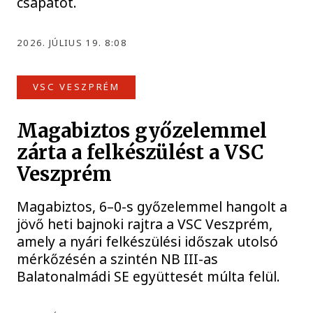
csapatot.
2026. JÚLIUS 19. 8:08
VSC VESZPRÉM
Magabiztos győzelemmel
zárta a felkészülést a VSC
Veszprém
Magabiztos, 6–0-s győzelemmel hangolt a
jövő heti bajnoki rajtra a VSC Veszprém,
amely a nyári felkészülési időszak utolsó
mérkőzésén a szintén NB III-as
Balatonalmádi SE együttesét múlta felül.