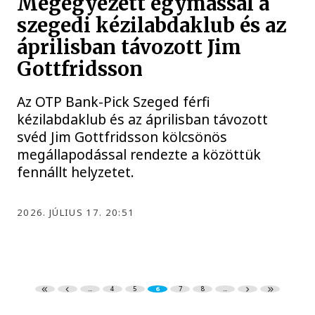
Megegyezett egymással a
szegedi kézilabdaklub és az
áprilisban távozott Jim
Gottfridsson
Az OTP Bank-Pick Szeged férfi
kézilabdaklub és az áprilisban távozott
svéd Jim Gottfridsson kölcsönös
megállapodással rendezte a közöttük
fennállt helyzetet.
2026. JÚLIUS 17. 20:51
...
4
5
6
7
8
...