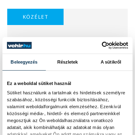
KÖZÉLET
A Tisza-frakció
kezdeményezte, hogy
Beleegyezés
Részletek
A sütikről
jövő kedden legyen az
államfőválasztás
Ez a weboldal sütiket használ
Sütiket használunk a tartalmak és hirdetések személyre
A Tisza-frakció kezdeményezte, hogy
szabásához, közösségi funkciók biztosításához,
a parlament jövő kedden válassza
meg az új köztársasági elnököt.
valamint weboldalforgalmunk elemzéséhez. Ezenkívül
közösségi média-, hirdető- és elemező partnereinkkel
megosztjuk az Ön weboldalhasználatra vonatkozó
adatait, akik kombinálhatják az adatokat más olyan
Valami óriási csapódott a
adatokkal, amelyeket Ön adott meg számukra vagy az