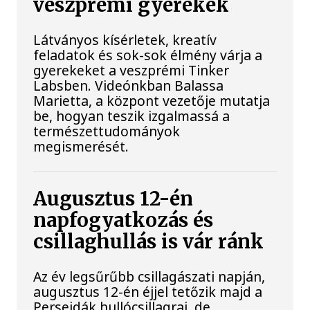
veszprémi gyerekek
Látványos kísérletek, kreatív
feladatok és sok-sok élmény várja a
gyerekeket a veszprémi Tinker
Labsben. Videónkban Balassa
Marietta, a központ vezetője mutatja
be, hogyan teszik izgalmassá a
természettudományok
megismerését.
Augusztus 12-én
napfogyatkozás és
csillaghullás is vár ránk
Az év legsűrűbb csillagászati napján,
augusztus 12-én éjjel tetőzik majd a
Perseidák hullócsillagraj, de