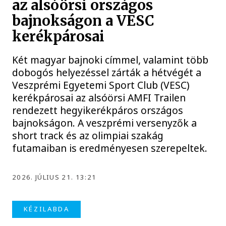
az alsóörsi országos
bajnokságon a VESC
kerékpárosai
Két magyar bajnoki címmel, valamint több
dobogós helyezéssel zárták a hétvégét a
Veszprémi Egyetemi Sport Club (VESC)
kerékpárosai az alsóörsi AMFI Trailen
rendezett hegyikerékpáros országos
bajnokságon. A veszprémi versenyzők a
short track és az olimpiai szakág
futamaiban is eredményesen szerepeltek.
2026. JÚLIUS 21. 13:21
KÉZILABDA