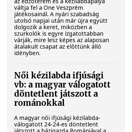
az edzőterem és a kézilabdapálya
váltja fel a One Veszprém
játékosainál. A nyári szabadság
utolsó napjai után már újra együtt
dolgozik a keret, miközben a
szurkolók is egyre izgatottabban
várják, mire lesz képes az alaposan
átalakult csapat az előttünk álló
idényben.
Női kézilabda ifjúsági
vb: a magyar válogatott
döntetlent játszott a
románokkal
A magyar női ifjúsági kézilabda-
válogatott 24-24-es döntetlent
játszott a házigazda Romániával a