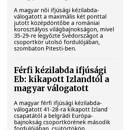
A magyar női ifjúsági kézilabda-
válogatott a maximális két ponttal
jutott középdöntőbe a romániai
korosztályos világbajnokságon, mivel
35-29-re legyőzte Svédországot a
csoportkör utolsó fordulójában,
szombaton Pitesti-ben.
Férfi kézilabda ifjúsági
Eb: kikapott Izlandtól a
magyar válogatott
A magyar férfi ifjúsági kézilabda-
válogatott 41-28-ra kikapott Izland
csapatától a belgrádi Európa-
bajnokság csoportkörének második
fordulójában, csütörtökön.