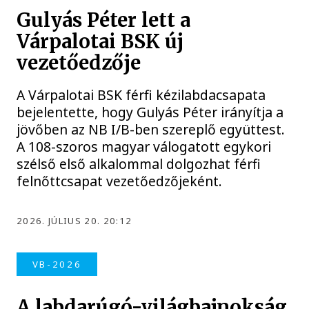
Gulyás Péter lett a
Várpalotai BSK új
vezetőedzője
A Várpalotai BSK férfi kézilabdacsapata
bejelentette, hogy Gulyás Péter irányítja a
jövőben az NB I/B-ben szereplő együttest.
A 108-szoros magyar válogatott egykori
szélső első alkalommal dolgozhat férfi
felnőttcsapat vezetőedzőjeként.
2026. JÚLIUS 20. 20:12
VB-2026
A labdarúgó-világbajnokság