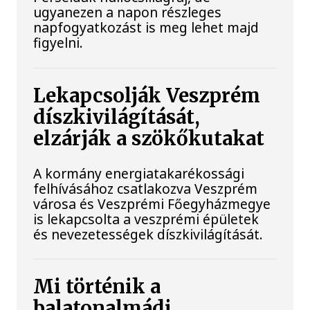
ugyanezen a napon részleges
napfogyatkozást is meg lehet majd
figyelni.
Lekapcsolják Veszprém
díszkivilágítását,
elzárják a szökőkutakat
A kormány energiatakarékossági
felhívásához csatlakozva Veszprém
városa és Veszprémi Főegyházmegye
is lekapcsolta a veszprémi épületek
és nevezetességek díszkivilágítását.
Mi történik a
balatonalmádi