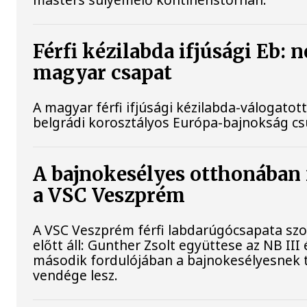
Férfi kézilabda ifjúsági Eb: 
magyar csapat
A magyar férfi ifjúsági kézilabda-válogatott
belgrádi korosztályos Európa-bajnokság c
A bajnokesélyes otthonában f
a VSC Veszprém
A VSC Veszprém férfi labdarúgócsapata s
előtt áll: Gunther Zsolt együttese az NB II
második fordulójában a bajnokesélyesnek 
vendége lesz.