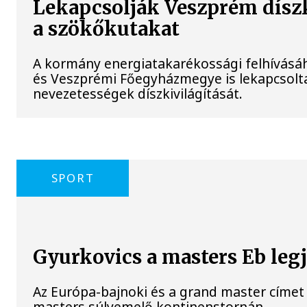
Lekapcsolják Veszprém díszki
a szökőkutakat
A kormány energiatakarékossági felhívásá
és Veszprémi Főegyházmegye is lekapcsolta
nevezetességek díszkivilágítását.
SPORT
Gyurkovics a masters Eb leg
Az Európa-bajnoki és a grand master címet 
masters súlyemelő kontinenstornán.