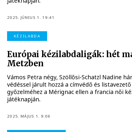
játéknapján.
2025. JÚNIUS 1. 19:41
KÉZILABDA
Európai kézilabdaligák: hét m
Metzben
Vámos Petra négy, Szöllősi-Schatzl Nadine hár
védéssel járult hozzá a címvédő és listavezet
győzelméhez a Mérignac ellen a francia női k
játéknapján.
2025. MÁJUS 1. 9:06