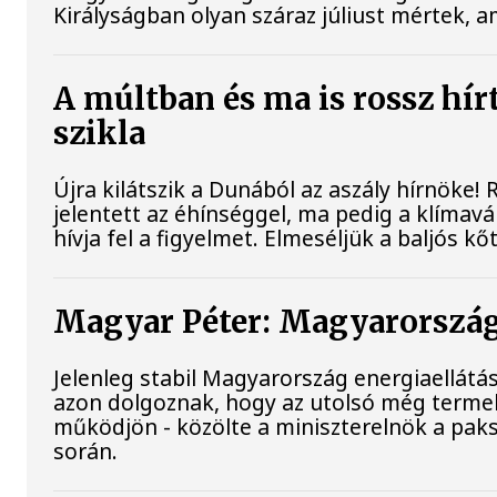
Királyságban olyan száraz júliust mértek, 
A múltban és ma is rossz hír
szikla
Újra kilátszik a Dunából az aszály hírnöke
jelentett az éhínséggel, ma pedig a klímav
hívja fel a figyelmet. Elmeséljük a baljós k
Magyar Péter: Magyarország 
Jelenleg stabil Magyarország energiaellát
azon dolgoznak, hogy az utolsó még terme
működjön - közölte a miniszterelnök a paks
során.