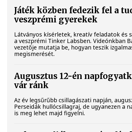
Játék közben fedezik fel a t
veszprémi gyerekek
Látványos kísérletek, kreatív feladatok és
a veszprémi Tinker Labsben. Videónkban Ba
vezetője mutatja be, hogyan teszik izgal
megismerését.
Augusztus 12-én napfogyatko
vár ránk
Az év legsűrűbb csillagászati napján, augusz
Perseidák hullócsillagraj, de ugyanezen a
is meg lehet majd figyelni.