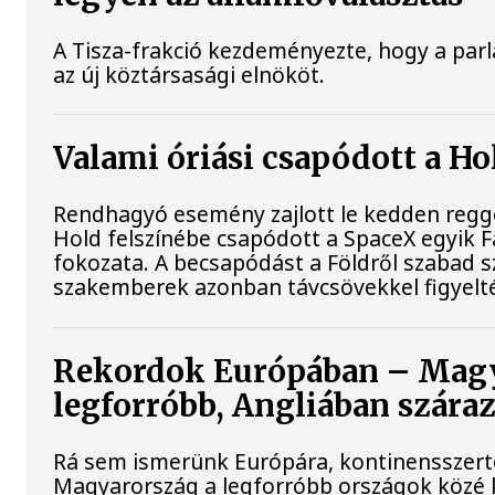
A Tisza-frakció kezdeményezte, hogy a pa
az új köztársasági elnököt.
Valami óriási csapódott a H
Rendhagyó esemény zajlott le kedden reggel
Hold felszínébe csapódott a SpaceX egyik F
fokozata. A becsapódást a Földről szabad s
szakemberek azonban távcsövekkel figyelt
Rekordok Európában – Magy
legforróbb, Angliában szára
Rá sem ismerünk Európára, kontinensszert
Magyarország a legforróbb országok közé k