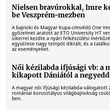
Nielsen bravúrokkal, Imre k
be Veszprém-mezben
A bajnoki és Magyar Kupa-címvédő One Ves
győzelmet aratott az ETO University HT ve
sikerrel kezdte a nyári felkészülési mérkőz
együttese nagy tempót diktált, és a találk
az eseményeket.
Női kézilabda ifjúsági vb: a
kikapott Dániától a negyed
A magyar női ifjúsági kézilabda-válogatott 
romániai korosztályos világbajnokság csüt
ben.