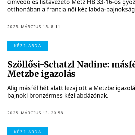
címvédő és listavezető Metz HB 33-16-os győ
otthonában a francia női kézilabda-bajnokság
2025. MÁRCIUS 15. 8:11
KÉZILABDA
Szöllősi-Schatzl Nadine: másfél
Metzbe igazolás
Alig másfél hét alatt lezajlott a Metzbe igazo
bajnoki bronzérmes kézilabdázónak.
2025. MÁRCIUS 13. 20:58
KÉZILABDA