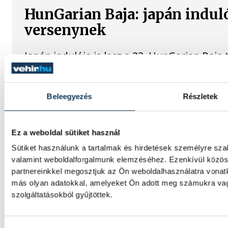
HunGarian Baja: japán indulój
versenynek
Japán indulója is lesz a 23. HunGarian Baja
jövő héten csütörtöktől szombatig Várpalo
Beleegyezés
Részletek
Vitális Milán négy évre írt 
A magyar válogatott Vitális Milán a Varga 
Ez a weboldal sütiket használ
Athén labdarúgócsapatában folytatja pálya
Sütiket használunk a tartalmak és hirdetések személyre sza
valamint weboldalforgalmunk elemzéséhez. Ezenkívül közöss
partnereinkkel megosztjuk az Ön weboldalhasználatra vonatk
Betlehem szerint az idő neki
más olyan adatokkal, amelyeket Ön adott meg számukra vag
környezetben találna fogás
szolgáltatásokból gyűjtöttek.
A nyíltvízi úszó Betlehem Dávid a párizsi 