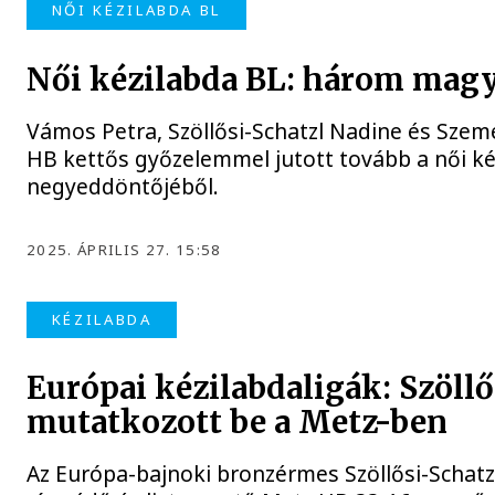
NŐI KÉZILABDA BL
Női kézilabda BL: három magy
Vámos Petra, Szöllősi-Schatzl Nadine és Szeme
HB kettős győzelemmel jutott tovább a női ké
negyeddöntőjéből.
2025. ÁPRILIS 27. 15:58
KÉZILABDA
Európai kézilabdaligák: Szöllő
mutatkozott be a Metz-ben
Az Európa-bajnoki bronzérmes Szöllősi-Schatzl 