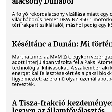
alacsony Dunából
A folyó rekordalacsony vízállása miatt egy 
világháborús német DKW NZ 350-1 motorke
téri rakpart sziklái alól, máshol pedig egy k
Késéltánc a Dunán: Mi történ
Mártha Imre, az MVM Zrt. egykori vezériga
adott interjújában vázolta fel a Paksi Atom
technológiai kihívásokat. A szakember, aki 
energetikai fejlesztésekért és a paksi blo
figyelmeztet: az erőmű olyan üzemállapotb
tervezték.
A Tisza-frakció kezdeménye
legyen az államfőválasztás