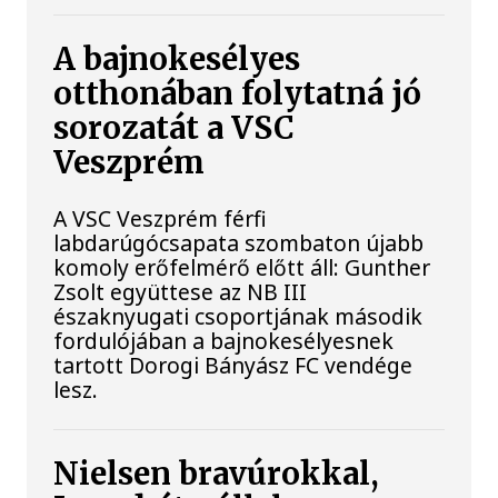
A bajnokesélyes
otthonában folytatná jó
sorozatát a VSC
Veszprém
A VSC Veszprém férfi
labdarúgócsapata szombaton újabb
komoly erőfelmérő előtt áll: Gunther
Zsolt együttese az NB III
északnyugati csoportjának második
fordulójában a bajnokesélyesnek
tartott Dorogi Bányász FC vendége
lesz.
Nielsen bravúrokkal,