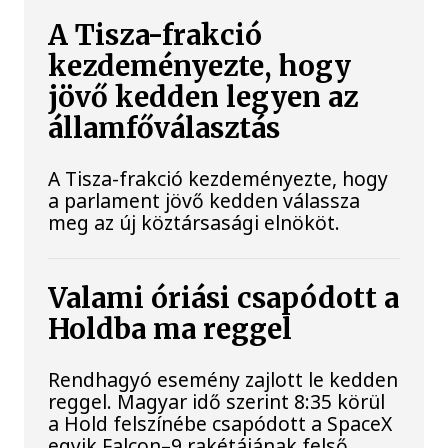
A Tisza-frakció
kezdeményezte, hogy
jövő kedden legyen az
államfőválasztás
A Tisza-frakció kezdeményezte, hogy
a parlament jövő kedden válassza
meg az új köztársasági elnököt.
Valami óriási csapódott a
Holdba ma reggel
Rendhagyó esemény zajlott le kedden
reggel. Magyar idő szerint 8:35 körül
a Hold felszínébe csapódott a SpaceX
egyik Falcon–9 rakétájának felső