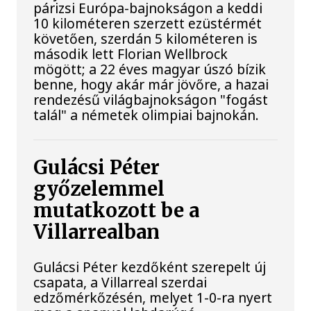
párizsi Európa-bajnokságon a keddi
10 kilométeren szerzett ezüstérmét
követően, szerdán 5 kilométeren is
második lett Florian Wellbrock
mögött; a 22 éves magyar úszó bízik
benne, hogy akár már jövőre, a hazai
rendezésű világbajnokságon "fogást
talál" a németek olimpiai bajnokán.
Gulácsi Péter
győzelemmel
mutatkozott be a
Villarrealban
Gulácsi Péter kezdőként szerepelt új
csapata, a Villarreal szerdai
edzőmérkőzésén, melyet 1-0-ra nyert