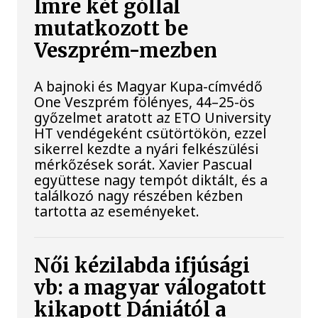
Imre két góllal
mutatkozott be
Veszprém-mezben
A bajnoki és Magyar Kupa-címvédő
One Veszprém fölényes, 44–25-ös
győzelmet aratott az ETO University
HT vendégeként csütörtökön, ezzel
sikerrel kezdte a nyári felkészülési
mérkőzések sorát. Xavier Pascual
együttese nagy tempót diktált, és a
találkozó nagy részében kézben
tartotta az eseményeket.
Női kézilabda ifjúsági
vb: a magyar válogatott
kikapott Dániától a