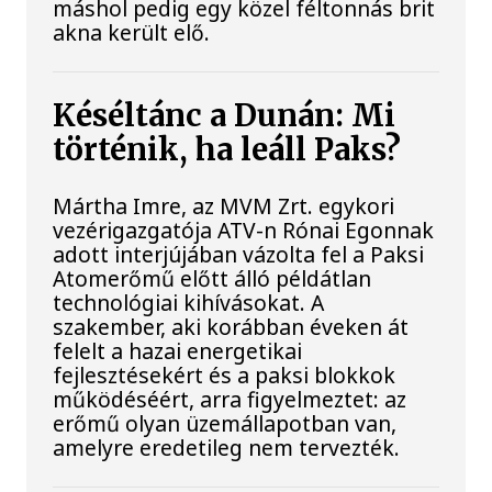
máshol pedig egy közel féltonnás brit
akna került elő.
Késéltánc a Dunán: Mi
történik, ha leáll Paks?
Mártha Imre, az MVM Zrt. egykori
vezérigazgatója ATV-n Rónai Egonnak
adott interjújában vázolta fel a Paksi
Atomerőmű előtt álló példátlan
technológiai kihívásokat. A
szakember, aki korábban éveken át
felelt a hazai energetikai
fejlesztésekért és a paksi blokkok
működéséért, arra figyelmeztet: az
erőmű olyan üzemállapotban van,
amelyre eredetileg nem tervezték.