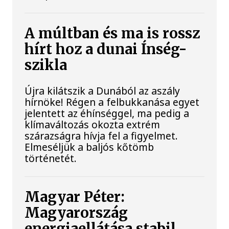
A múltban és ma is rossz
hírt hoz a dunai Ínség-
szikla
Újra kilátszik a Dunából az aszály
hírnöke! Régen a felbukkanása egyet
jelentett az éhínséggel, ma pedig a
klímaváltozás okozta extrém
szárazságra hívja fel a figyelmet.
Elmeséljük a baljós kőtömb
történetét.
Magyar Péter:
Magyarország
energiaellátása stabil