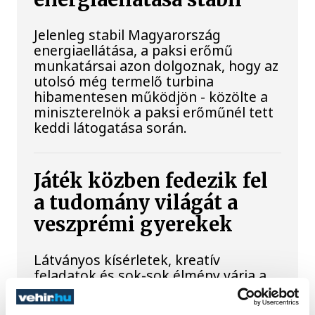
Jelenleg stabil Magyarország
energiaellátása, a paksi erőmű
munkatársai azon dolgoznak, hogy az
utolsó még termelő turbina
hibamentesen működjön - közölte a
miniszterelnök a paksi erőműnél tett
keddi látogatása során.
Játék közben fedezik fel
a tudomány világát a
veszprémi gyerekek
Látványos kísérletek, kreatív
feladatok és sok-sok élmény várja a
gyerekeket a veszprémi Tinker
Labsben. Videónkban Balassa