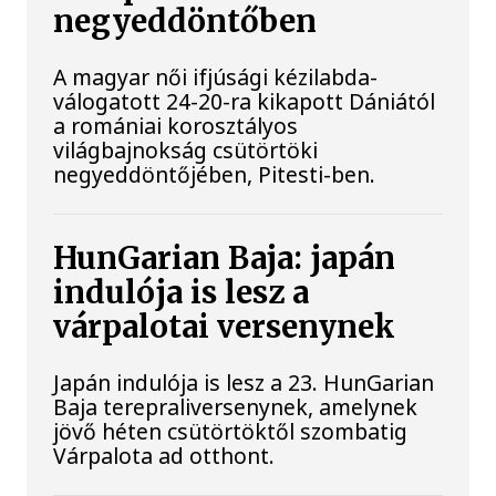
negyeddöntőben
A magyar női ifjúsági kézilabda-
válogatott 24-20-ra kikapott Dániától
a romániai korosztályos
világbajnokság csütörtöki
negyeddöntőjében, Pitesti-ben.
HunGarian Baja: japán
indulója is lesz a
várpalotai versenynek
Japán indulója is lesz a 23. HunGarian
Baja terepraliversenynek, amelynek
jövő héten csütörtöktől szombatig
Várpalota ad otthont.