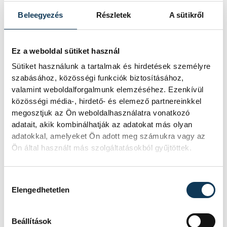
Marietta, a központ vezetője mutatja
be, hogyan teszik izgalmassá a
Beleegyezés
Részletek
A sütikről
természettudományok
megismerését.
Ez a weboldal sütiket használ
Sütiket használunk a tartalmak és hirdetések személyre
Augusztus 12-én
szabásához, közösségi funkciók biztosításához,
napfogyatkozás és
valamint weboldalforgalmunk elemzéséhez. Ezenkívül
közösségi média-, hirdető- és elemező partnereinkkel
csillaghullás is vár ránk
megosztjuk az Ön weboldalhasználatra vonatkozó
adatait, akik kombinálhatják az adatokat más olyan
Az év legsűrűbb csillagászati napján,
adatokkal, amelyeket Ön adott meg számukra vagy az
augusztus 12-én éjjel tetőzik majd a
Ön által használt más szolgáltatásokból gyűjtöttek.
Perseidák hullócsillagraj, de
ugyanezen a napon részleges
napfogyatkozást is meg lehet majd
Hozzájárulás kiválasztása
figyelni.
Elengedhetetlen
Beállítások