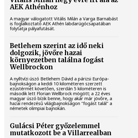
Vitális Milán négy évre írt alá az
AEK Athénhoz
A magyar válogatott Vitális Milán a Varga Barnabást
is foglalkoztató AEK Athén labdarúgócsapatában
folytatja pályafutását.
Betlehem szerint az idő neki
dolgozik, jövőre hazai
környezetben találna fogást
Wellbrockon
A nyíltvízi úszó Betlehem Dávid a párizsi Európa-
bajnokságon a keddi 10 kilométeren szerzett
ezüstérmét követően, szerdán 5 kilométeren is
második lett Florian Wellbrock mögött; a 22 éves
magyar úszó bízik benne, hogy akár már jövőre, a
hazai rendezésű világbajnokságon "fogást talál" a
németek olimpiai bajnokán.
Gulácsi Péter győzelemmel
mutatkozott be a Villarrealban