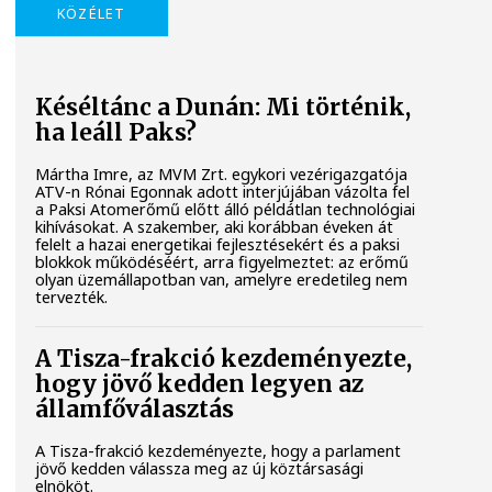
KÖZÉLET
Késéltánc a Dunán: Mi történik,
ha leáll Paks?
Mártha Imre, az MVM Zrt. egykori vezérigazgatója
ATV-n Rónai Egonnak adott interjújában vázolta fel
a Paksi Atomerőmű előtt álló példátlan technológiai
kihívásokat. A szakember, aki korábban éveken át
felelt a hazai energetikai fejlesztésekért és a paksi
blokkok működéséért, arra figyelmeztet: az erőmű
olyan üzemállapotban van, amelyre eredetileg nem
tervezték.
A Tisza-frakció kezdeményezte,
hogy jövő kedden legyen az
államfőválasztás
A Tisza-frakció kezdeményezte, hogy a parlament
jövő kedden válassza meg az új köztársasági
elnököt.