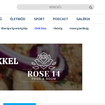
Ű
ÉLETMÓD
SPORT
PODCAST
GALÉRIA
#Európa Sportrégiója
#kék fény
#hőség
#energiaválság