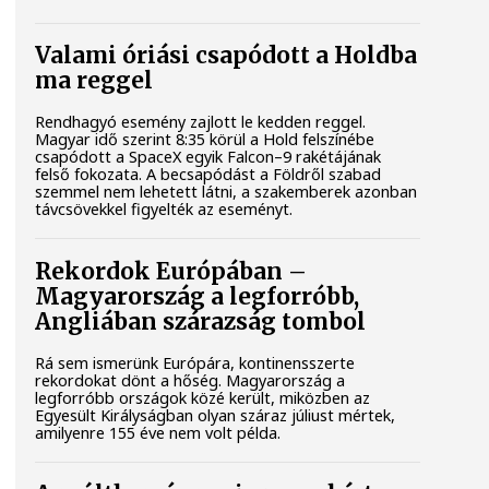
Valami óriási csapódott a Holdba
ma reggel
Rendhagyó esemény zajlott le kedden reggel.
Magyar idő szerint 8:35 körül a Hold felszínébe
csapódott a SpaceX egyik Falcon–9 rakétájának
felső fokozata. A becsapódást a Földről szabad
szemmel nem lehetett látni, a szakemberek azonban
távcsövekkel figyelték az eseményt.
Rekordok Európában –
Magyarország a legforróbb,
Angliában szárazság tombol
Rá sem ismerünk Európára, kontinensszerte
rekordokat dönt a hőség. Magyarország a
legforróbb országok közé került, miközben az
Egyesült Királyságban olyan száraz júliust mértek,
amilyenre 155 éve nem volt példa.