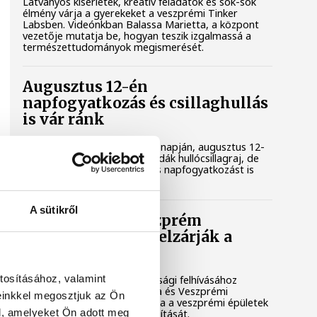
Látványos kísérletek, kreatív feladatok és sok-sok
élmény várja a gyerekeket a veszprémi Tinker
Labsben. Videónkban Balassa Marietta, a központ
vezetője mutatja be, hogyan teszik izgalmassá a
természettudományok megismerését.
Augusztus 12-én
napfogyatkozás és csillaghullás
is vár ránk
Az év legsűrűbb csillagászati napján, augusztus 12-
én éjjel tetőzik majd a Perseidák hullócsillagraj, de
ugyanezen a napon részleges napfogyatkozást is
meg lehet majd figyelni.
A sütikről
Lekapcsolják Veszprém
díszkivilágítását, elzárják a
szökőkutakat
tosításához, valamint
A kormány energiatakarékossági felhívásához
csatlakozva Veszprém városa és Veszprémi
einkkel megosztjuk az Ön
Főegyházmegye is lekapcsolta a veszprémi épületek
l, amelyeket Ön adott meg
és nevezetességek díszkivilágítását.