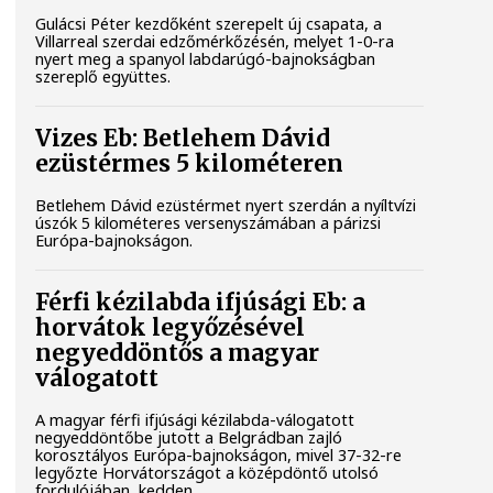
Gulácsi Péter kezdőként szerepelt új csapata, a
Villarreal szerdai edzőmérkőzésén, melyet 1-0-ra
nyert meg a spanyol labdarúgó-bajnokságban
szereplő együttes.
Vizes Eb: Betlehem Dávid
ezüstérmes 5 kilométeren
Betlehem Dávid ezüstérmet nyert szerdán a nyíltvízi
úszók 5 kilométeres versenyszámában a párizsi
Európa-bajnokságon.
Férfi kézilabda ifjúsági Eb: a
horvátok legyőzésével
negyeddöntős a magyar
válogatott
A magyar férfi ifjúsági kézilabda-válogatott
negyeddöntőbe jutott a Belgrádban zajló
korosztályos Európa-bajnokságon, mivel 37-32-re
legyőzte Horvátországot a középdöntő utolsó
fordulójában, kedden.