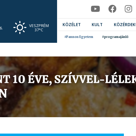
KÖZÉLET
KULT
KÖZÉRDEK
VESZPRÉM
6.
37°C
#Pannon Egyetem
#programajánló