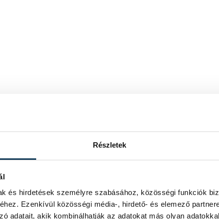
Részletek
ál
mak és hirdetések személyre szabásához, közösségi funkciók biz
hez. Ezenkívül közösségi média-, hirdető- és elemező partner
zó adatait, akik kombinálhatják az adatokat más olyan adatokka