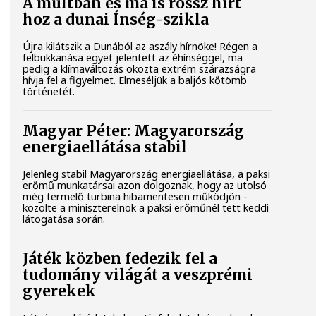
A múltban és ma is rossz hírt
hoz a dunai Ínség-szikla
Újra kilátszik a Dunából az aszály hírnöke! Régen a
felbukkanása egyet jelentett az éhínséggel, ma
pedig a klímaváltozás okozta extrém szárazságra
hívja fel a figyelmet. Elmeséljük a baljós kőtömb
történetét.
Magyar Péter: Magyarország
energiaellátása stabil
Jelenleg stabil Magyarország energiaellátása, a paksi
erőmű munkatársai azon dolgoznak, hogy az utolsó
még termelő turbina hibamentesen működjön -
közölte a miniszterelnök a paksi erőműnél tett keddi
látogatása során.
Játék közben fedezik fel a
tudomány világát a veszprémi
gyerekek