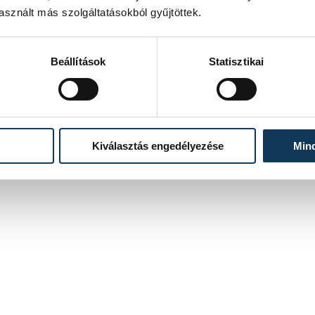
sznált más szolgáltatásokból gyűjtöttek.
Beállítások
Statisztikai
Kiválasztás engedélyezése
Min