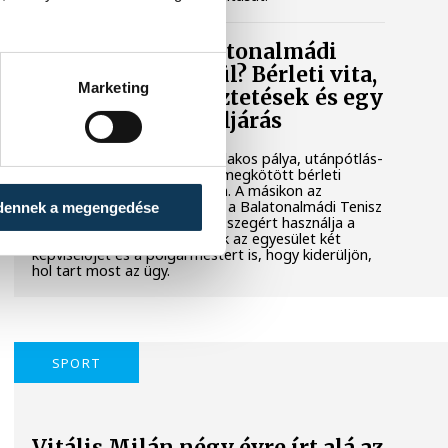
Mi történik a balatonalmádi
teniszpályák körül? Bérleti vita,
Marketing
megszakadt egyeztetések és egy
tisztázatlan jogi eljárás
Évtizedes hagyomány, hat salakos pálya, utánpótlás-
nevelés és egy hosszú távra megkötött bérleti
szerződés áll az egyik oldalon. A másikon az
önkormányzat, amely szerint a Balatonalmádi Tenisz
dennek a megengedése
Klub aránytalanul alacsony összegért használja a
városi területet. Megkerestük az egyesület két
képviselőjét és a polgármestert is, hogy kiderüljön,
hol tart most az ügy.
SPORT