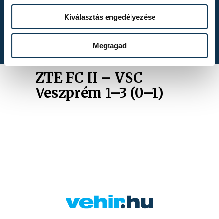
Kékszalag 2026.
Kiválasztás engedélyezése
Megtagad
ZTE FC II – VSC
Veszprém 1–3 (0–1)