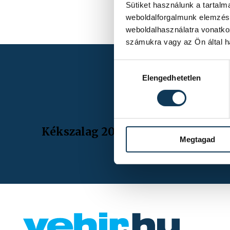
Sütiket használunk a tartal
weboldalforgalmunk elemzésé
weboldalhasználatra vonatko
számukra vagy az Ön által ha
Hozzájárulás kiválasztása
Elengedhetetlen
Kékszalag 2026.
Megtagad