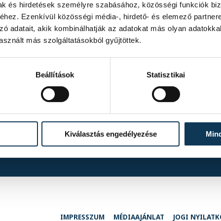
mak és hirdetések személyre szabásához, közösségi funkciók biz
hez. Ezenkívül közösségi média-, hirdető- és elemező partner
zó adatait, akik kombinálhatják az adatokat más olyan adatokka
sznált más szolgáltatásokból gyűjtöttek.
TOVÁBBI ALBUMOK
Beállítások
Statisztikai
ZTE FC II – VSC
Kiválasztás engedélyezése
Min
IMPRESSZUM
MÉDIAAJÁNLAT
JOGI NYILAT