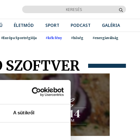
Ű
ÉLETMÓD
SPORT
PODCAST
GALÉRIA
#Európa Sportrégiója
#kék fény
#hőség
#energiaválság
Ó SZOFTVER
A sütikről