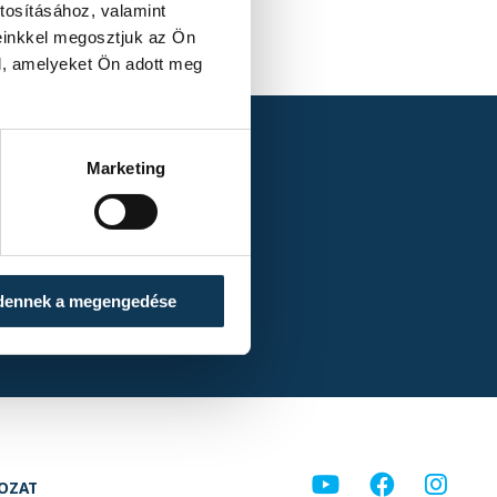
tosításához, valamint
einkkel megosztjuk az Ön
l, amelyeket Ön adott meg
Marketing
 Veszprém 1–3 (0–1)
dennek a megengedése
KOZAT