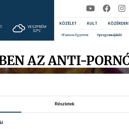
KÖZÉLET
KULT
KÖZÉRDEK
VESZPRÉM
7.
32°C
#Pannon Egyetem
#programajánló
EN AZ ANTI-PORN
Részletek
ál