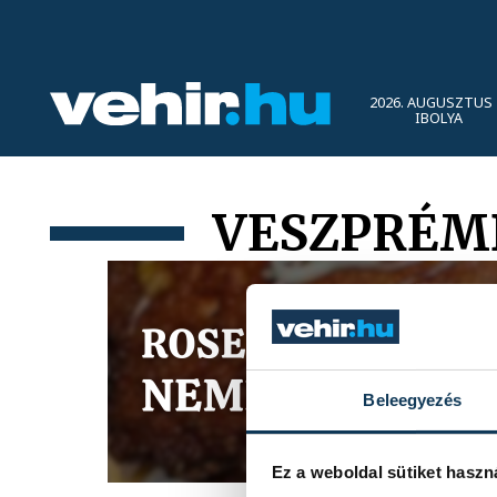
2026. AUGUSZTUS 
IBOLYA
VESZPRÉMB
Beleegyezés
Ez a weboldal sütiket haszn