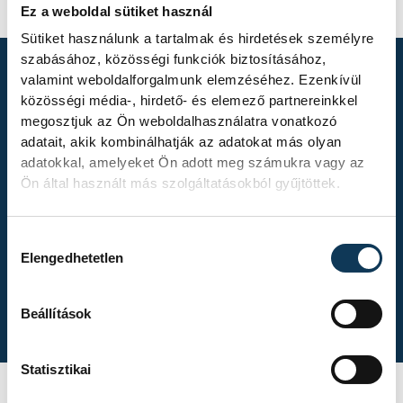
Ez a weboldal sütiket használ
Sütiket használunk a tartalmak és hirdetések személyre
szabásához, közösségi funkciók biztosításához,
valamint weboldalforgalmunk elemzéséhez. Ezenkívül
közösségi média-, hirdető- és elemező partnereinkkel
TOVÁBBI
megosztjuk az Ön weboldalhasználatra vonatkozó
ALBUMOK
adatait, akik kombinálhatják az adatokat más olyan
adatokkal, amelyeket Ön adott meg számukra vagy az
Ön által használt más szolgáltatásokból gyűjtöttek.
Hozzájárulás kiválasztása
Elengedhetetlen
Kékszalag 2026.
Beállítások
Statisztikai
ZTE FC II – VSC