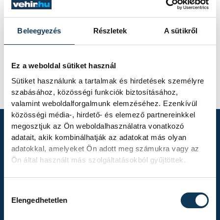
Beleegyezés
Részletek
A sütikről
Ez a weboldal sütiket használ
Sütiket használunk a tartalmak és hirdetések személyre
szabásához, közösségi funkciók biztosításához,
valamint weboldalforgalmunk elemzéséhez. Ezenkívül
közösségi média-, hirdető- és elemező partnereinkkel
megosztjuk az Ön weboldalhasználatra vonatkozó
adatait, akik kombinálhatják az adatokat más olyan
TOVÁBBI
adatokkal, amelyeket Ön adott meg számukra vagy az
Ön által használt más szolgáltatásokból gyűjtöttek.
ALBUMOK
Hozzájárulás kiválasztása
Elengedhetetlen