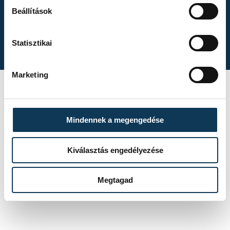
Gasper Marguc
Beállítások
búcsúmérkőzése
Statisztikai
Marketing
A One Veszprém
idénynyitó
Mindennek a megengedése
sajtótájékoztatója
Kiválasztás engedélyezése
Megtagad