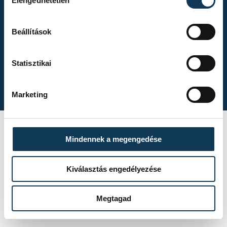
Elengedhetetlen
Beállítások
Gasper Marguc
Statisztikai
búcsúmérkőzése
Marketing
A One Veszprém
Mindennek a megengedése
idénynyitó
sajtótájékoztatója
Kiválasztás engedélyezése
Megtagad