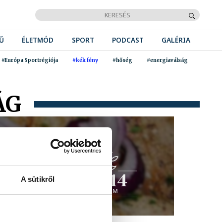
Ű
ÉLETMÓD
SPORT
PODCAST
GALÉRIA
#Európa Sportrégiója
#kék fény
#hőség
#energiaválság
ÁG
A sütikről