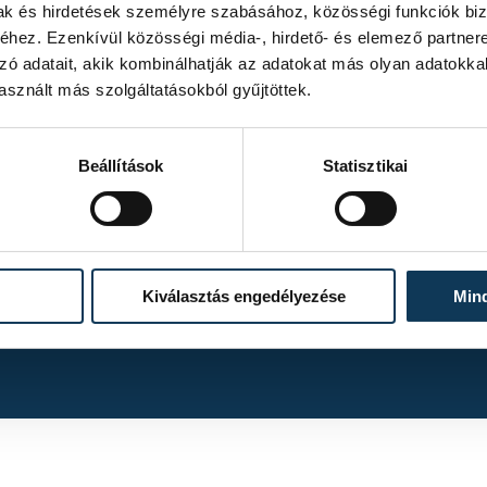
mak és hirdetések személyre szabásához, közösségi funkciók biz
hez. Ezenkívül közösségi média-, hirdető- és elemező partner
zó adatait, akik kombinálhatják az adatokat más olyan adatokka
sznált más szolgáltatásokból gyűjtöttek.
Beállítások
Statisztikai
TOVÁBBI ALBUMOK
Kiválasztás engedélyezése
Min
ZTE FC II – VSC