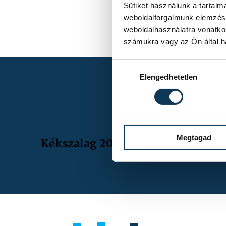
Sütiket használunk a tartal
weboldalforgalmunk elemzésé
weboldalhasználatra vonatko
számukra vagy az Ön által ha
Hozzájárulás kiválasztása
Elengedhetetlen
Megtagad
Kékszalag 2026.