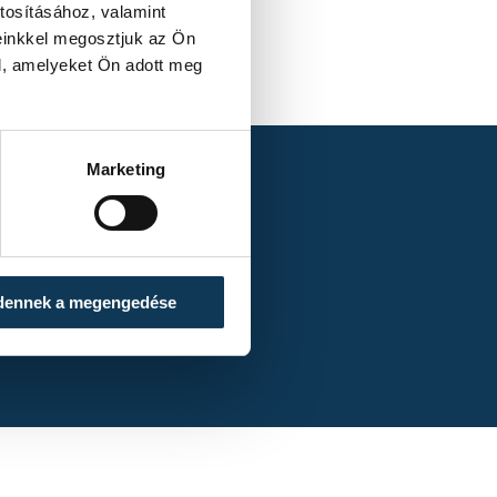
tosításához, valamint
einkkel megosztjuk az Ön
l, amelyeket Ön adott meg
Marketing
dennek a megengedése
 Veszprém 1–3 (0–1)