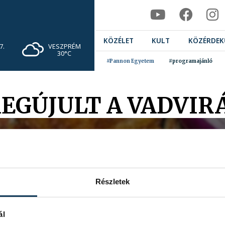
KÖZÉLET
KULT
KÖZÉRDEK
VESZPRÉM
7.
30°C
#Pannon Egyetem
#programajánló
EGÚJULT A VADVIR
Részletek
ál