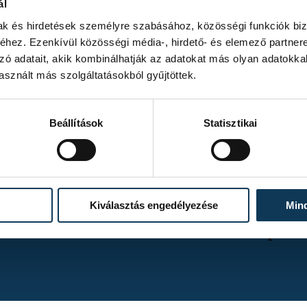
ál
mak és hirdetések személyre szabásához, közösségi funkciók biz
hez. Ezenkívül közösségi média-, hirdető- és elemező partner
zó adatait, akik kombinálhatják az adatokat más olyan adatokka
sznált más szolgáltatásokból gyűjtöttek.
Beállítások
Statisztikai
TOVÁBBI ALBUMOK
Kiválasztás engedélyezése
Min
A One Veszprém 