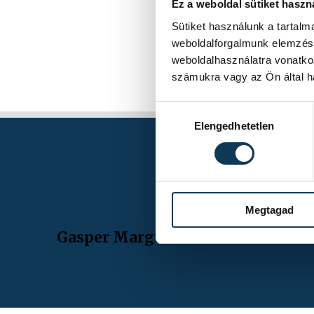
Ez a weboldal sütiket haszn
Sütiket használunk a tartal
weboldalforgalmunk elemzésé
weboldalhasználatra vonatko
számukra vagy az Ön által ha
Hozzájárulás kiválasztása
Elengedhetetlen
Megtagad
Gasper Marguc búcsúmérkőzése