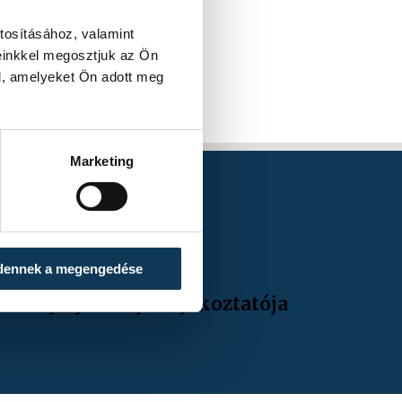
tosításához, valamint
einkkel megosztjuk az Ön
l, amelyeket Ön adott meg
Marketing
dennek a megengedése
idénynyitó sajtótájékoztatója