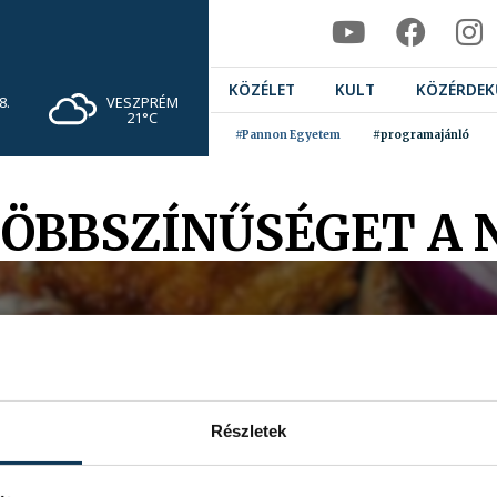
KÖZÉLET
KULT
KÖZÉRDEK
VESZPRÉM
8.
21°C
#Pannon Egyetem
#programajánló
TÖBBSZÍNŰSÉGET A 
Részletek