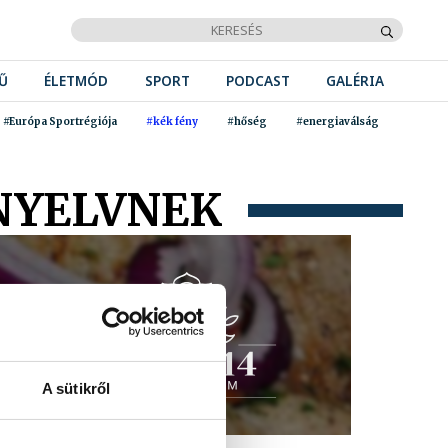
Ű
ÉLETMÓD
SPORT
PODCAST
GALÉRIA
#Európa Sportrégiója
#kék fény
#hőség
#energiaválság
NYELVNEK
A sütikről