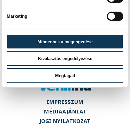
A One Veszprém
idénynyitó
Marketing
sajtótájékoztatója
Mindennek a megengedése
Kiválasztás engedélyezése
Megtagad
IMPRESSZUM
MÉDIAAJÁNLAT
JOGI NYILATKOZAT