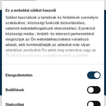
Ez a weboldal sütiket használ
Sütiket használunk a tartalmak és hirdetések személyre
szabásához, közösségi funkciók biztosításához,
valamint weboldalforgalmunk elemzéséhez. Ezenkívül
TOVÁBBI
közösségi média-, hirdető- és elemező partnereinkkel
ALBUMOK
megosztjuk az Ön weboldalhasználatra vonatkozó
adatait, akik kombinálhatják az adatokat más olyan
adatokkal, amelyeket Ön adott meg számukra vagy az
Ön által használt más szolgáltatásokból gyűjtöttek.
Gasper Marguc
Hozzájárulás kiválasztása
Elengedhetetlen
búcsúmérkőzése
Beállítások
Statisztikai