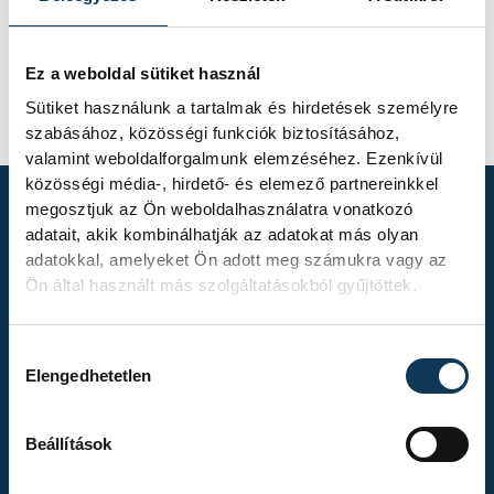
Ez a weboldal sütiket használ
Sütiket használunk a tartalmak és hirdetések személyre
szabásához, közösségi funkciók biztosításához,
valamint weboldalforgalmunk elemzéséhez. Ezenkívül
közösségi média-, hirdető- és elemező partnereinkkel
megosztjuk az Ön weboldalhasználatra vonatkozó
adatait, akik kombinálhatják az adatokat más olyan
TOVÁBBI
adatokkal, amelyeket Ön adott meg számukra vagy az
ALBUMOK
Ön által használt más szolgáltatásokból gyűjtöttek.
Hozzájárulás kiválasztása
Elengedhetetlen
Kékszalag 2026.
Beállítások