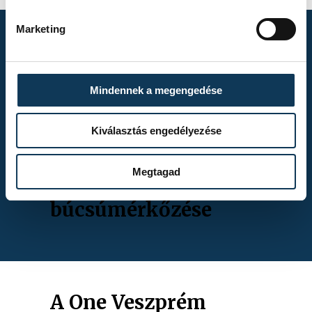
Marketing
TOVÁBBI
ALBUMOK
Mindennek a megengedése
Kiválasztás engedélyezése
Megtagad
Gasper Marguc
búcsúmérkőzése
A One Veszprém