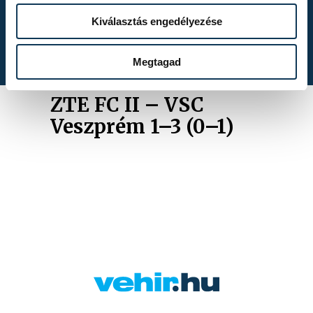
Kékszalag 2026.
Kiválasztás engedélyezése
Megtagad
ZTE FC II – VSC
Veszprém 1–3 (0–1)