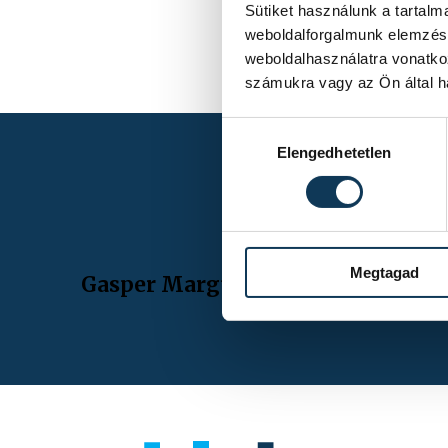
Sütiket használunk a tartal
weboldalforgalmunk elemzésé
weboldalhasználatra vonatko
számukra vagy az Ön által ha
Hozzájárulás kiválasztása
Elengedhetetlen
Megtagad
Gasper Marguc búcsúmérkőzése