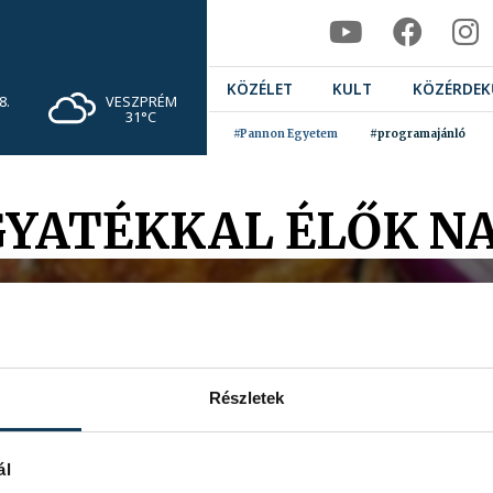
KÖZÉLET
KULT
KÖZÉRDEK
VESZPRÉM
8.
31°C
#Pannon Egyetem
#programajánló
YATÉKKAL ÉLŐK N
Részletek
ál