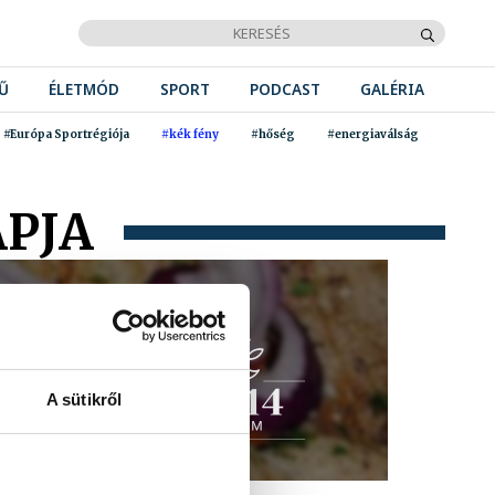
Ű
ÉLETMÓD
SPORT
PODCAST
GALÉRIA
#Európa Sportrégiója
#kék fény
#hőség
#energiaválság
APJA
A sütikről