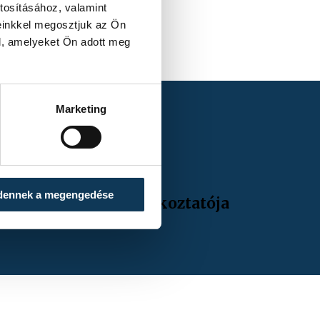
tosításához, valamint
einkkel megosztjuk az Ön
l, amelyeket Ön adott meg
Marketing
dennek a megengedése
idénynyitó sajtótájékoztatója