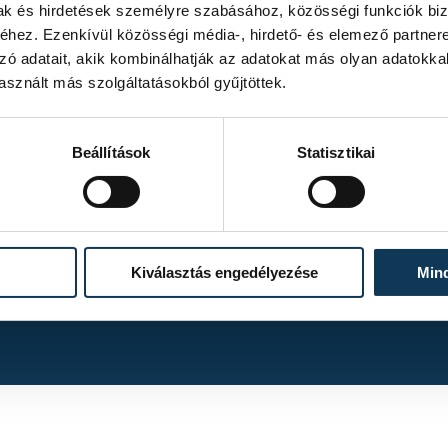
mak és hirdetések személyre szabásához, közösségi funkciók biz
hez. Ezenkívül közösségi média-, hirdető- és elemező partner
zó adatait, akik kombinálhatják az adatokat más olyan adatokka
sznált más szolgáltatásokból gyűjtöttek.
Beállítások
Statisztikai
TOVÁBBI ALBUMOK
Kiválasztás engedélyezése
Min
A One Veszprém 