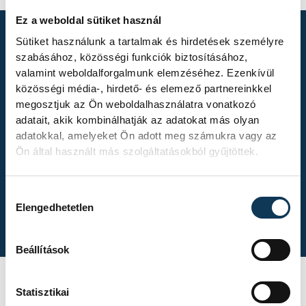
Ez a weboldal sütiket használ
Sütiket használunk a tartalmak és hirdetések személyre
szabásához, közösségi funkciók biztosításához,
TOVÁBBI
valamint weboldalforgalmunk elemzéséhez. Ezenkívül
ALBUMOK
közösségi média-, hirdető- és elemező partnereinkkel
megosztjuk az Ön weboldalhasználatra vonatkozó
adatait, akik kombinálhatják az adatokat más olyan
adatokkal, amelyeket Ön adott meg számukra vagy az
Ön által használt más szolgáltatásokból gyűjtöttek.
Gasper Marguc
Hozzájárulás kiválasztása
búcsúmérkőzése
Elengedhetetlen
Beállítások
A One Veszprém
Statisztikai