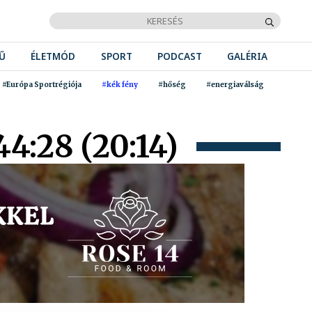
Ű
ÉLETMÓD
SPORT
PODCAST
GALÉRIA
#Európa Sportrégiója
#kék fény
#hőség
#energiaválság
:28 (20:14)