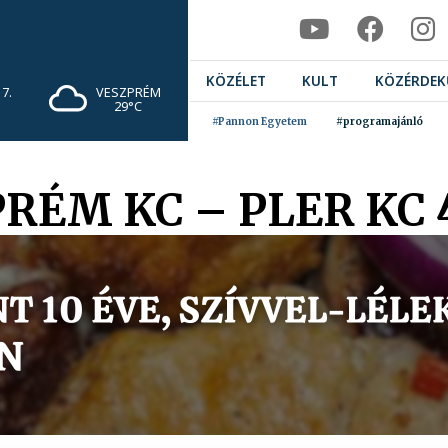
KÖZÉLET
KULT
KÖZÉRDEK
7.
VESZPRÉM
29°C
#Pannon Egyetem
#programajánló
ÉM KC – PLER KC 44