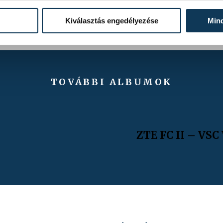
Kiválasztás engedélyezése
Min
TOVÁBBI ALBUMOK
ZTE FC II – VSC