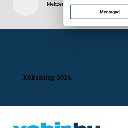
FOTÓS
Melczer Zsolt
Megtagad
Kékszalag 2026.