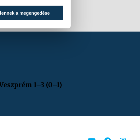
dennek a megengedése
 Veszprém 1–3 (0–1)