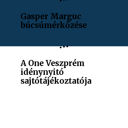
Gasper Marguc
búcsúmérkőzése
A One Veszprém
idénynyitó
sajtótájékoztatója