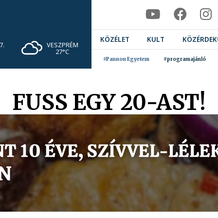
KÖZÉLET
KULT
KÖZÉRDEK
VESZPRÉM
7.
27°C
#Pannon Egyetem
#programajánló
FUSS EGY 20-AST!