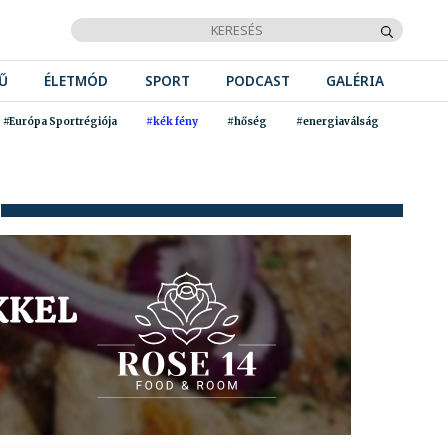
Ű
ÉLETMÓD
SPORT
PODCAST
GALÉRIA
#Európa Sportrégiója
#kék fény
#hőség
#energiaválság