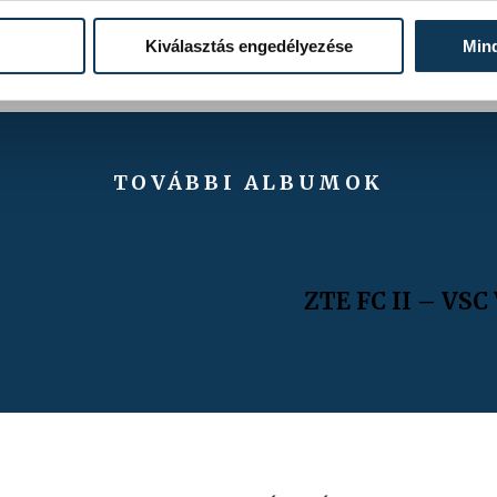
S
FOTÓS
 Dominik
Vámosi Patrik
Kiválasztás engedélyezése
Min
TOVÁBBI ALBUMOK
ZTE FC II – VSC