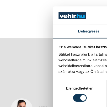
Beleegyezés
Ez a weboldal sütiket haszn
Sütiket használunk a tartal
weboldalforgalmunk elemzésé
weboldalhasználatra vonatko
számukra vagy az Ön által ha
Hozzájárulás kiválasztása
Elengedhetetlen