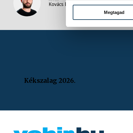
FOTÓS
FOTÓ
Kovács Bálint
Tál
Megtagad
Kékszalag 2026.