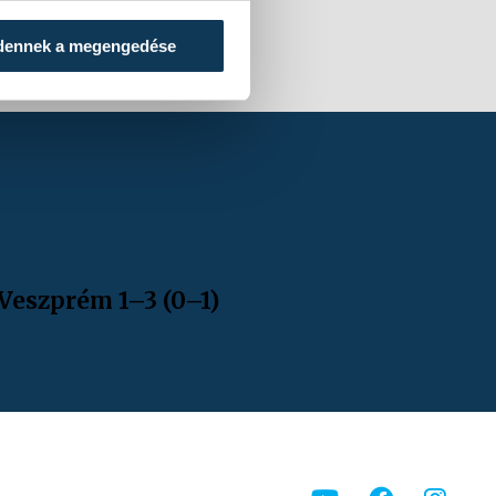
dennek a megengedése
 Veszprém 1–3 (0–1)