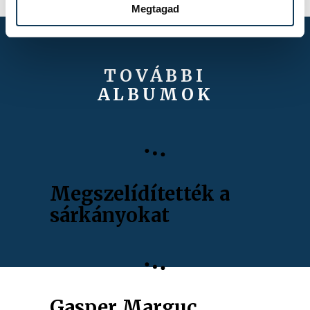
Megtagad
TOVÁBBI
ALBUMOK
Megszelídítették a
sárkányokat
Gasper Marguc