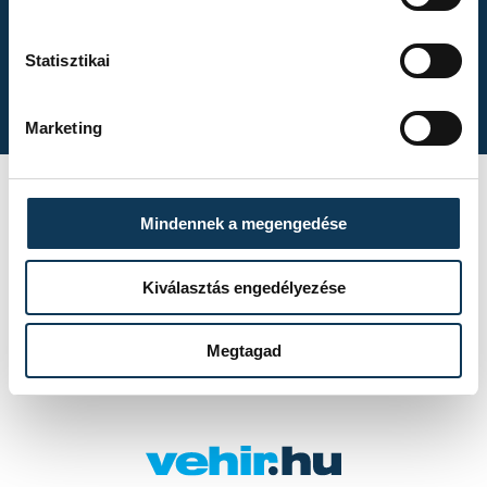
Kékszalag 2026.
Statisztikai
Marketing
ZTE FC II – VSC
Veszprém 1–3 (0–1)
Mindennek a megengedése
Kiválasztás engedélyezése
Megtagad