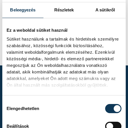
Beleegyezés
Részletek
A sütikről
Ez a weboldal sütiket használ
FOTÓS
Sütiket használunk a tartalmak és hirdetések személyre
Rompos
szabásához, közösségi funkciók biztosításához,
Gergő
valamint weboldalforgalmunk elemzéséhez. Ezenkívül
közösségi média-, hirdető- és elemező partnereinkkel
megosztjuk az Ön weboldalhasználatra vonatkozó
adatait, akik kombinálhatják az adatokat más olyan
adatokkal, amelyeket Ön adott meg számukra vagy az
Ön által használt más szolgáltatásokból gyűjtöttek.
TOVÁBBI
ALBUMOK
Hozzájárulás kiválasztása
Elengedhetetlen
Beállítások