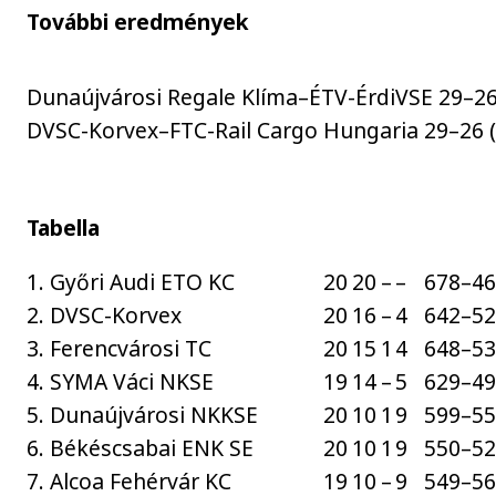
További eredmények
Dunaújvárosi Regale Klíma–ÉTV-ÉrdiVSE 29–26
DVSC-Korvex–FTC-Rail Cargo Hungaria 29–26 
Tabella
1. Győri Audi ETO KC
20
20
–
–
678–4
2. DVSC-Korvex
20
16
–
4
642–5
3. Ferencvárosi TC
20
15
1
4
648–5
4. SYMA Váci NKSE
19
14
–
5
629–4
5. Dunaújvárosi NKKSE
20
10
1
9
599–5
6. Békéscsabai ENK SE
20
10
1
9
550–5
7. Alcoa Fehérvár KC
19
10
–
9
549–5