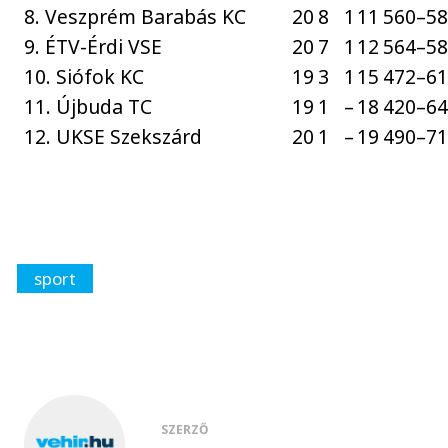
8. Veszprém Barabás KC
20
8
1
11
560–5
9. ÉTV-Érdi VSE
20
7
1
12
564–5
10. Siófok KC
19
3
1
15
472–6
11. Újbuda TC
19
1
–
18
420–6
12. UKSE Szekszárd
20
1
–
19
490–7
sport
SZERZŐ