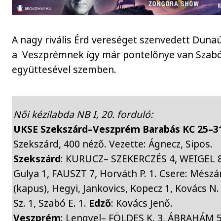
A nagy rivális Érd vereséget szenvedett Duna
a Veszprémnek így már pontelőnye van Szabó
együttesével szemben.
Női kézilabda NB I, 20. forduló:
UKSE Szekszárd–Veszprém Barabás KC 25–31
Szekszárd, 400 néző. Vezette: Ágnecz, Sipos.
Szekszárd
: KURUCZ– SZEKERCZÉS 4, WEIGEL 8 
Gulya 1, FAUSZT 7, Horváth P. 1. Csere: Mészá
(kapus), Hegyi, Jankovics, Kopecz 1, Kovács N.
Sz. 1, Szabó E. 1.
Edző
: Kovács Jenő.
Veszprém
: Lengyel– FÖLDES K. 3, ÁBRAHÁM 5