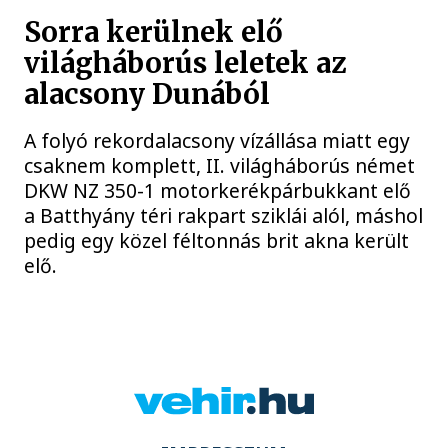
Sorra kerülnek elő
világháborús leletek az
alacsony Dunából
A folyó rekordalacsony vízállása miatt egy
csaknem komplett, II. világháborús német
DKW NZ 350-1 motorkerékpárbukkant elő
a Batthyány téri rakpart sziklái alól, máshol
pedig egy közel féltonnás brit akna került
elő.