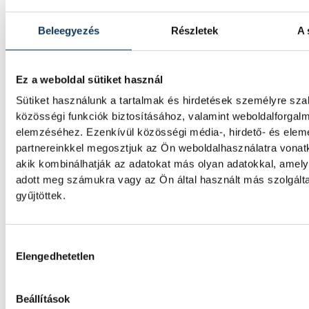
Beleegyezés
Részletek
A 
Ez a weboldal sütiket használ
Sütiket használunk a tartalmak és hirdetések személyre sz
közösségi funkciók biztosításához, valamint weboldalforgal
elemzéséhez. Ezenkívül közösségi média-, hirdető- és ele
partnereinkkel megosztjuk az Ön weboldalhasználatra vonatk
akik kombinálhatják az adatokat más olyan adatokkal, amel
adott meg számukra vagy az Ön által használt más szolgált
gyűjtöttek.
Hozzájárulás kiválasztása
Elengedhetetlen
Beállítások