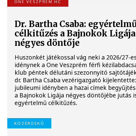
ONE VESZPRÉM HC
Dr. Bartha Csaba: egyértelm
célkitűzés a Bajnokok Ligája
négyes döntője
Huszonkét játékossal vág neki a 2026/27-e
idénynek a One Veszprém férfi kézilabdacs
klub péntek délutáni szezonnyitó sajtótájé
dr. Bartha Csaba vezérigazgató kijelentette:
jubileumi idényben a hazai címek begyűjtés
a Bajnokok Ligája négyes döntőjébe jutás i
egyértelmű célkitűzés.
KÖZÉRDEKŰ