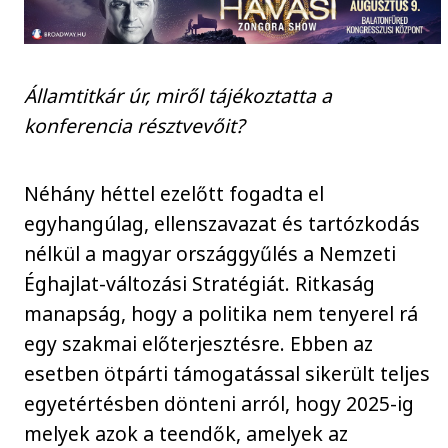
Államtitkár úr, miről tájékoztatta a
konferencia résztvevőit?
Néhány héttel ezelőtt fogadta el
egyhangúlag, ellenszavazat és tartózkodás
nélkül a magyar országgyűlés a Nemzeti
Éghajlat-változási Stratégiát. Ritkaság
manapság, hogy a politika nem tenyerel rá
egy szakmai előterjesztésre. Ebben az
esetben ötpárti támogatással sikerült teljes
egyetértésben dönteni arról, hogy 2025-ig
melyek azok a teendők, amelyek az