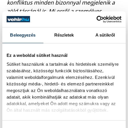
konfliktus minden bizonnyal megjelenik a
zöld tárcánál is. Mi erről a személyes
véleménye?
Beleegyezés
Részletek
A sütikről
Tekintettel arra, hogy én elsősorban nem
politikai, hanem szakmai feladatot látok el,
hiszen szakállamtitkárként a zöld tárcával
Ez a weboldal sütiket használ
kapcsolatos gazdaságfejlesztések, gazdasági
Sütiket használunk a tartalmak és hirdetések személyre
szabásához, közösségi funkciók biztosításához,
szabályozás, költségvetési gazdálkodás
valamint weboldalforgalmunk elemzéséhez. Ezenkívül
tartozik hozzám, azt mondhatom, hogy
közösségi média-, hirdető- és elemező partnereinkkel
ezekre a tevékenységekre kevéssé vetül rá a
megosztjuk az Ön weboldalhasználatra vonatkozó
adatait, akik kombinálhatják az adatokat más olyan
napi politika, s ez így nagyon helyénvaló.
adatokkal, amelyeket Ön adott meg számukra vagy az
Szeretném a többi minisztériumi, nem
Ön által használt más szolgáltatásokból gyűjtöttek.
politikai vezetővel azokat az intézkedéseket
preferálni, amelyek a folyamatosságot és a
Hozzájárulás kiválasztása