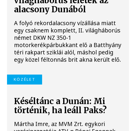
világháborús leletek az
alacsony Dunából
A folyó rekordalacsony vízállása miatt
egy csaknem komplett, II. világháborús
német DKW NZ 350-1
motorkerékpárbukkant elő a Batthyány
téri rakpart sziklái alól, máshol pedig
egy közel féltonnás brit akna került elő.
KÖZÉLET
Késéltánc a Dunán: Mi
történik, ha leáll Paks?
Mártha Imre, az MVM Zrt. egykori