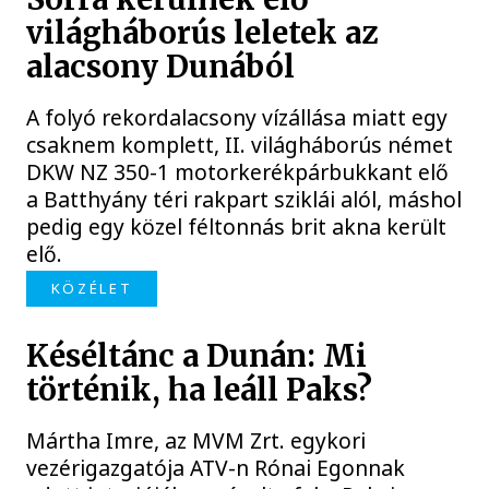
világháborús leletek az
alacsony Dunából
A folyó rekordalacsony vízállása miatt egy
csaknem komplett, II. világháborús német
DKW NZ 350-1 motorkerékpárbukkant elő
a Batthyány téri rakpart sziklái alól, máshol
pedig egy közel féltonnás brit akna került
elő.
KÖZÉLET
Késéltánc a Dunán: Mi
történik, ha leáll Paks?
Mártha Imre, az MVM Zrt. egykori
vezérigazgatója ATV-n Rónai Egonnak