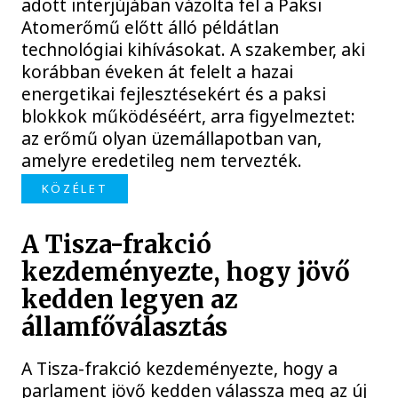
adott interjújában vázolta fel a Paksi
Atomerőmű előtt álló példátlan
technológiai kihívásokat. A szakember, aki
korábban éveken át felelt a hazai
energetikai fejlesztésekért és a paksi
blokkok működéséért, arra figyelmeztet:
az erőmű olyan üzemállapotban van,
amelyre eredetileg nem tervezték.
KÖZÉLET
A Tisza-frakció
kezdeményezte, hogy jövő
kedden legyen az
államfőválasztás
A Tisza-frakció kezdeményezte, hogy a
parlament jövő kedden válassza meg az új