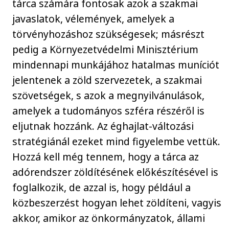
tárca számára fontosak azok a szakmai
javaslatok, vélemények, amelyek a
törvényhozáshoz szükségesek; másrészt
pedig a Környezetvédelmi Minisztérium
mindennapi munkájához hatalmas muníciót
jelentenek a zöld szervezetek, a szakmai
szövetségek, s azok a megnyilvánulások,
amelyek a tudományos szféra részéről is
eljutnak hozzánk. Az éghajlat-változási
stratégiánál ezeket mind figyelembe vettük.
Hozzá kell még tennem, hogy a tárca az
adórendszer zöldítésének előkészítésével is
foglalkozik, de azzal is, hogy például a
közbeszerzést hogyan lehet zöldíteni, vagyis
akkor, amikor az önkormányzatok, állami