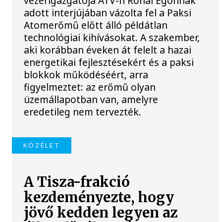
vezérigazgatója ATV-n Rónai Egonnak
adott interjújában vázolta fel a Paksi
Atomerőmű előtt álló példátlan
technológiai kihívásokat. A szakember,
aki korábban éveken át felelt a hazai
energetikai fejlesztésekért és a paksi
blokkok működéséért, arra
figyelmeztet: az erőmű olyan
üzemállapotban van, amelyre
eredetileg nem tervezték.
KÖZÉLET
A Tisza-frakció
kezdeményezte, hogy
jövő kedden legyen az