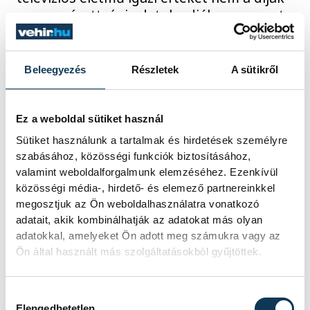
vagy a nézettségi adatok adják meg, mert
számára az a fontos, milyen emberként
élte meg a pályát és mennyi örömöt tudott
átadni másoknak. Interjú Gundel Takács
Beleegyezés
Részletek
A sütikről
Gábor televíziós műsorvezetővel.
Ez a weboldal sütiket használ
2025. DECEMBER 26. 9:47
Sütiket használunk a tartalmak és hirdetések személyre
szabásához, közösségi funkciók biztosításához,
ÉLETMÓD
valamint weboldalforgalmunk elemzéséhez. Ezenkívül
közösségi média-, hirdető- és elemező partnereinkkel
megosztjuk az Ön weboldalhasználatra vonatkozó
Karácsonyi klasszikusok,
adatait, akik kombinálhatják az adatokat más olyan
csak könnyebben
adatokkal, amelyeket Ön adott meg számukra vagy az
Ön által használt más szolgáltatásokból gyűjtöttek.
A karácsony lényege nem az evésben van,
sokkal inkább szeretteinkkel való meghitt
Hozzájárulás kiválasztása
együttlétben, mégis az asztal bősége évről
Elengedhetetlen