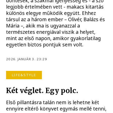
döntések, a szakmai igényesség és - a szó
legjobb értelmében vett - makacs kitartás
különös elegye működik együtt. Ehhez
társul az a három ember – Olivér, Balázs és
Mária –, akik ma is ugyanazzal a
természetes energiával viszik a helyet,
mint az első napon, amikor gyakorlatilag
egyetlen biztos pontjuk sem volt.
2026. JANUÁR 3. 23:29
LIFE&STYLE
Két véglet. Egy polc.
Első pillantásra talán nem is lehetne két
ennyire eltérő könyvet egymás mellé tenni,