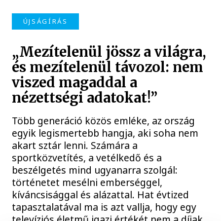
ÚJSÁGÍRÁS
„Mezítelenül jössz a világra,
és mezítelenül távozol: nem
viszed magaddal a
nézettségi adatokat!”
Több generáció közös emléke, az ország
egyik legismertebb hangja, aki soha nem
akart sztár lenni. Számára a
sportközvetítés, a vetélkedő és a
beszélgetés mind ugyanarra szolgál:
történetet mesélni emberséggel,
kíváncsisággal és alázattal. Hat évtized
tapasztalatával ma is azt vallja, hogy egy
televíziós életmű igazi értékét nem a díjak