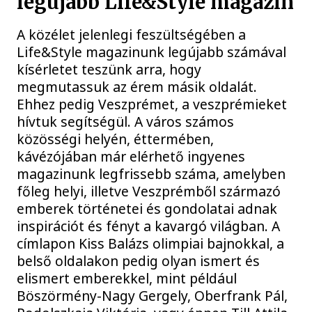
legújabb Life&Style magazin
A közélet jelenlegi feszültségében a
Life&Style magazinunk legújabb számával
kísérletet teszünk arra, hogy
megmutassuk az érem másik oldalát.
Ehhez pedig Veszprémet, a veszprémieket
hívtuk segítségül. A város számos
közösségi helyén, éttermében,
kávézójában már elérhető ingyenes
magazinunk legfrissebb száma, amelyben
főleg helyi, illetve Veszprémből származó
emberek történetei és gondolatai adnak
inspirációt és fényt a kavargó világban. A
címlapon Kiss Balázs olimpiai bajnokkal, a
belső oldalakon pedig olyan ismert és
elismert emberekkel, mint például
Böszörmény-Nagy Gergely, Oberfrank Pál,