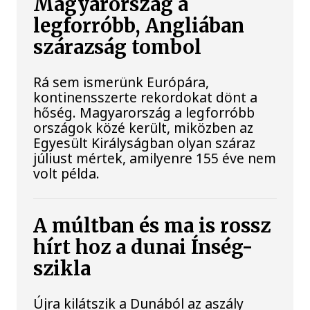
Magyarország a
legforróbb, Angliában
szárazság tombol
Rá sem ismerünk Európára,
kontinensszerte rekordokat dönt a
hőség. Magyarország a legforróbb
országok közé került, miközben az
Egyesült Királyságban olyan száraz
júliust mértek, amilyenre 155 éve nem
volt példa.
A múltban és ma is rossz
hírt hoz a dunai Ínség-
szikla
Újra kilátszik a Dunából az aszály