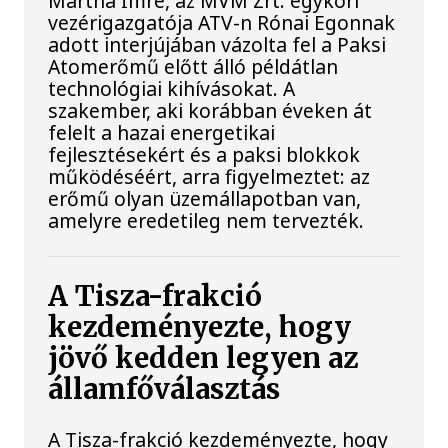
Mártha Imre, az MVM Zrt. egykori
vezérigazgatója ATV-n Rónai Egonnak
adott interjújában vázolta fel a Paksi
Atomerőmű előtt álló példátlan
technológiai kihívásokat. A
szakember, aki korábban éveken át
felelt a hazai energetikai
fejlesztésekért és a paksi blokkok
működéséért, arra figyelmeztet: az
erőmű olyan üzemállapotban van,
amelyre eredetileg nem tervezték.
A Tisza-frakció
kezdeményezte, hogy
jövő kedden legyen az
államfőválasztás
A Tisza-frakció kezdeményezte, hogy