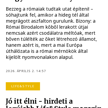
Bezzeg a rómaiak tudtak utat építeni! –
sóhajtunk fel, amikor a hideg tél által
megrágott aszfalton gurulunk. Bizony: a
Római Birodalom kőből lerakott útjai
nemcsak azért csodálatra méltóak, mert
bőven túlélték az őket létrehozó államot,
hanem azért is, mert a mai Európa
úthálózata is a római mérnökök által
kijelölt nyomvonalakon alapul.
2026. ÁPRILIS 2. 14:57
LIFE&STYLE
Jó itt élni - hirdeti a