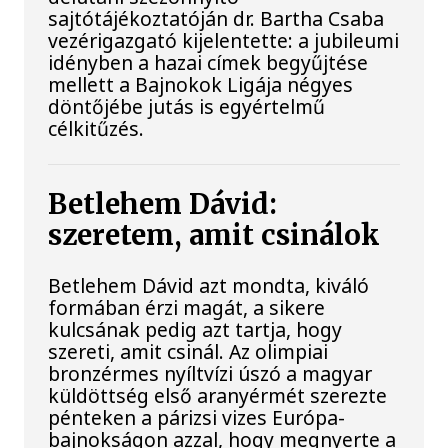
sajtótájékoztatóján dr. Bartha Csaba
vezérigazgató kijelentette: a jubileumi
idényben a hazai címek begyűjtése
mellett a Bajnokok Ligája négyes
döntőjébe jutás is egyértelmű
célkitűzés.
Betlehem Dávid:
szeretem, amit csinálok
Betlehem Dávid azt mondta, kiváló
formában érzi magát, a sikere
kulcsának pedig azt tartja, hogy
szereti, amit csinál. Az olimpiai
bronzérmes nyíltvízi úszó a magyar
küldöttség első aranyérmét szerezte
pénteken a párizsi vizes Európa-
bajnokságon azzal, hogy megnyerte a