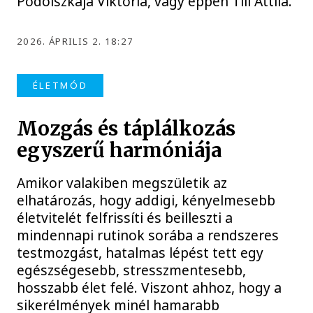
Podolszkaja Viktória, vagy éppen Till Attila.
2026. ÁPRILIS 2. 18:27
ÉLETMÓD
Mozgás és táplálkozás
egyszerű harmóniája
Amikor valakiben megszületik az
elhatározás, hogy addigi, kényelmesebb
életvitelét felfrissíti és beilleszti a
mindennapi rutinok sorába a rendszeres
testmozgást, hatalmas lépést tett egy
egészségesebb, stresszmentesebb,
hosszabb élet felé. Viszont ahhoz, hogy a
sikerélmények minél hamarabb