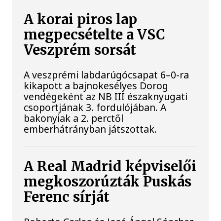
A korai piros lap
megpecsételte a VSC
Veszprém sorsát
A veszprémi labdarúgócsapat 6–0-ra
kikapott a bajnokesélyes Dorog
vendégeként az NB III északnyugati
csoportjának 3. fordulójában. A
bakonyiak a 2. perctől
emberhátrányban játszottak.
A Real Madrid képviselői
megkoszorúzták Puskás
Ferenc sírját