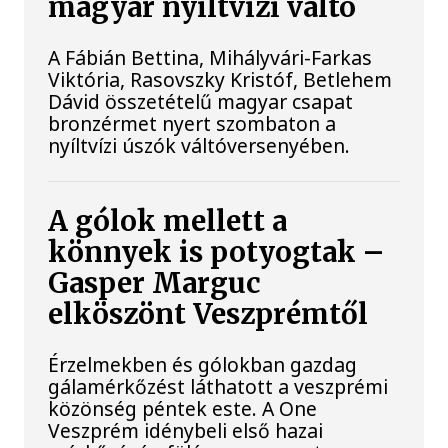
magyar nyíltvízi váltó
A Fábián Bettina, Mihályvári-Farkas
Viktória, Rasovszky Kristóf, Betlehem
Dávid összetételű magyar csapat
bronzérmet nyert szombaton a
nyíltvízi úszók váltóversenyében.
A gólok mellett a
könnyek is potyogtak –
Gasper Marguc
elköszönt Veszprémtől
Érzelmekben és gólokban gazdag
gálamérkőzést láthatott a veszprémi
közönség péntek este. A One
Veszprém idénybeli első hazai