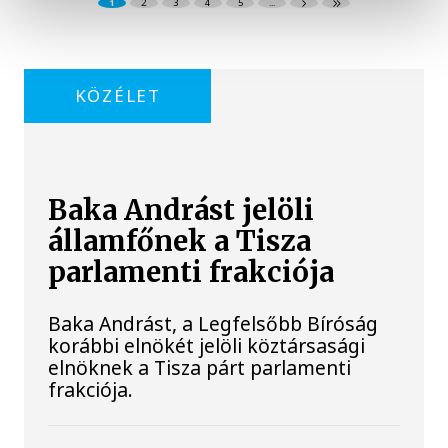
1
2
3
4
5
...
KÖZÉLET
Baka Andrást jelöli
államfőnek a Tisza
parlamenti frakciója
Baka Andrást, a Legfelsőbb Bíróság
korábbi elnökét jelöli köztársasági
elnöknek a Tisza párt parlamenti
frakciója.