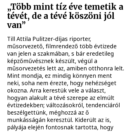
„Több mint tíz éve temetik a
tévét, de a tévé köszöni jól
van”
Till Attila Pulitzer-díjas riporter,
műsorvezető, filmrendező több évtizede
van jelen a szakmában, s bár eredetileg
képzőművésznek készült, végül a
műsorvezetés lett az, amiben otthonra lelt.
Mint mondja, ez mindig könnyen ment
neki, soha nem érezte, hogy nehézséget
okozna. Arra kerestük vele a választ,
hogyan alakult a tévé szerepe az elmúlt
évtizedekben; változásokról, tendenciáról
beszélgettünk, méghozzá az ő
munkásságán keresztül. Kiderült az is,
pályája elején fontosnak tartotta, hogy