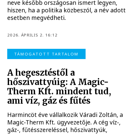
neve később országosan ismert legyen,
hiszen, ha a politika közbeszól, a név adott
esetben megvédheti.
2026. ÁPRILIS 2. 16:12
TÁMOGATOTT TARTALOM
A hegesztéstől a
hőszivattyúig: A Magic-
Therm Kft. mindent tud,
ami víz, gáz és fűtés
Harmincöt éve vállalkozik Váradi Zoltán, a
Magic-Therm Kft. ügyvezetője. A cég víz-,
gáz-, fűtésszereléssel, hőszivattyúk,