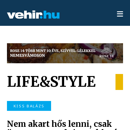
LIFE&STYLE
KISS BALÁZS
Nem akart hős lenni, csak