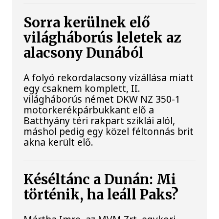
Sorra kerülnek elő
világháborús leletek az
alacsony Dunából
A folyó rekordalacsony vízállása miatt
egy csaknem komplett, II.
világháborús német DKW NZ 350-1
motorkerékpárbukkant elő a
Batthyány téri rakpart sziklái alól,
máshol pedig egy közel féltonnás brit
akna került elő.
Késéltánc a Dunán: Mi
történik, ha leáll Paks?