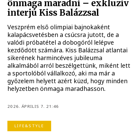
önmaga maradni – exkluzív
interjú Kiss Balázzsal
Veszprém első olimpiai bajnokaként
kalapácsvetésben a csúcsra jutott, de a
valódi próbatétel a dobogóról lelépve
kezdődött számára. Kiss Balázzsal atlantai
sikerének harmincéves jubileuma
alkalmából arról beszélgettünk, miként lett
a sportolóból vállalkozó, aki ma már a
győzelem helyett azért küzd, hogy minden
helyzetben önmaga maradhasson.
2026. ÁPRILIS 7. 21:46
LIFE&STYLE