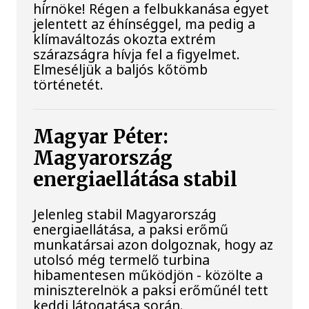
hírnöke! Régen a felbukkanása egyet
jelentett az éhínséggel, ma pedig a
klímaváltozás okozta extrém
szárazságra hívja fel a figyelmet.
Elmeséljük a baljós kőtömb
történetét.
Magyar Péter:
Magyarország
energiaellátása stabil
Jelenleg stabil Magyarország
energiaellátása, a paksi erőmű
munkatársai azon dolgoznak, hogy az
utolsó még termelő turbina
hibamentesen működjön - közölte a
miniszterelnök a paksi erőműnél tett
keddi látogatása során.