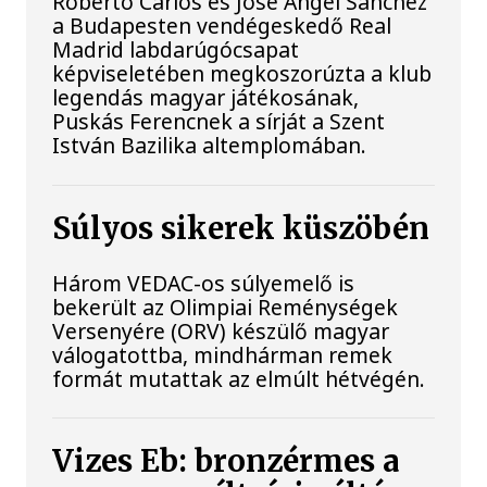
Roberto Carlos és José Ángel Sánchez
a Budapesten vendégeskedő Real
Madrid labdarúgócsapat
képviseletében megkoszorúzta a klub
legendás magyar játékosának,
Puskás Ferencnek a sírját a Szent
István Bazilika altemplomában.
Súlyos sikerek küszöbén
Három VEDAC-os súlyemelő is
bekerült az Olimpiai Reménységek
Versenyére (ORV) készülő magyar
válogatottba, mindhárman remek
formát mutattak az elmúlt hétvégén.
Vizes Eb: bronzérmes a