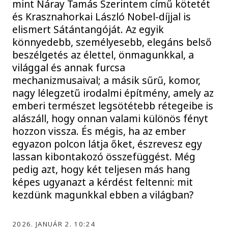
mint Náray Tamás Szerintem című kötetét
és Krasznahorkai László Nobel-díjjal is
elismert Sátántangóját. Az egyik
könnyedebb, személyesebb, elegáns belső
beszélgetés az élettel, önmagunkkal, a
világgal és annak furcsa
mechanizmusaival; a másik sűrű, komor,
nagy lélegzetű irodalmi építmény, amely az
emberi természet legsötétebb rétegeibe is
alászáll, hogy onnan valami különös fényt
hozzon vissza. És mégis, ha az ember
egyazon polcon látja őket, észrevesz egy
lassan kibontakozó összefüggést. Még
pedig azt, hogy két teljesen más hang
képes ugyanazt a kérdést feltenni: mit
kezdünk magunkkal ebben a világban?
2026. JANUÁR 2. 10:24