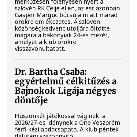
mérkőzésén fölényesen nyert a
szlovén RK Celje ellen, az est azonban
Gasper Marguc búcsúja miatt marad
örökre emlékezetes. A szlovén
közönségkedvenc utoljára öltötte
magára a bakonyiak 24-es mezét,
amelyet a klub örökre
visszavonultatott.
Dr. Bartha Csaba:
egyértelmű célkitűzés a
Bajnokok Ligája négyes
döntője
Huszonkét játékossal vág neki a
2026/27-es idénynek a One Veszprém
férfi kézilabdacsapata. A klub péntek
délutáni szezonnyitó