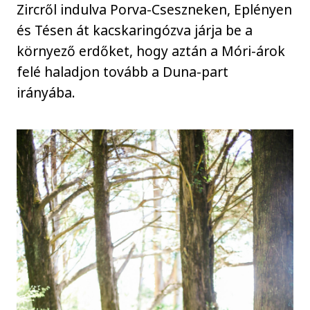
Zircről indulva Porva-Cseszneken, Eplényen
és Tésen át kacskaringózva járja be a
környező erdőket, hogy aztán a Móri-árok
felé haladjon tovább a Duna-part
irányába.