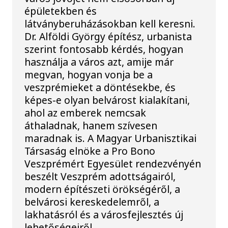
épületekben és
látványberuházásokban kell keresni.
Dr. Alföldi György építész, urbanista
szerint fontosabb kérdés, hogyan
használja a város azt, amije már
megvan, hogyan vonja be a
veszprémieket a döntésekbe, és
képes-e olyan belvárost kialakítani,
ahol az emberek nemcsak
áthaladnak, hanem szívesen
maradnak is. A Magyar Urbanisztikai
Társaság elnöke a Pro Bono
Veszprémért Egyesület rendezvényén
beszélt Veszprém adottságairól,
modern építészeti örökségéről, a
belvárosi kereskedelemről, a
lakhatásról és a városfejlesztés új
lehetőségeiről.