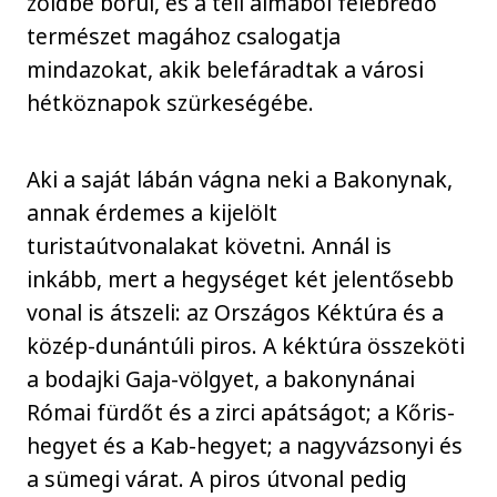
zöldbe borul, és a téli álmából felébredő
természet magához csalogatja
mindazokat, akik belefáradtak a városi
hétköznapok szürkeségébe.
Aki a saját lábán vágna neki a Bakonynak,
annak érdemes a kijelölt
turistaútvonalakat követni. Annál is
inkább, mert a hegységet két jelentősebb
vonal is átszeli: az Országos Kéktúra és a
közép-dunántúli piros. A kéktúra összeköti
a bodajki Gaja-völgyet, a bakonynánai
Római fürdőt és a zirci apátságot; a Kőris-
hegyet és a Kab-hegyet; a nagyvázsonyi és
a sümegi várat. A piros útvonal pedig