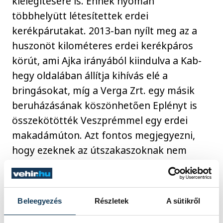
kielégítésére is. Ennek nyomán
többhelyütt létesítettek erdei
kerékpárutakat. 2013-ban nyílt meg az a
huszonöt kilométeres erdei kerékpáros
körút, ami Ajka irányából kiindulva a Kab-
hegy oldalában állítja kihívás elé a
bringásokat, míg a Verga Zrt. egy másik
beruházásának köszönhetően Eplényt is
összekötötték Veszprémmel egy erdei
makadámúton. Azt fontos megjegyezni,
hogy ezeknek az útszakaszoknak nem
érdemes országúti kerékpárral nekivágni:
hasznosabb lehet egy gravel bike, ami a
murvás vagy földutakon is megbízhatóan
Beleegyezés
Részletek
A sütikről
és kényelmesen tud közlekedni; azok