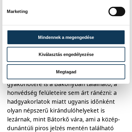
Marketing
Két dologra azonban érdemes odafigyelni,
ha az ember az erdőkben töltené a
szabadidejét. Egyfelől javasolt figyelni a
Mindennek a megengedése
vadásztársaságok és erdőgazdaságok
honlapjait, itt ugyanis fontos
Kiválasztás engedélyezése
információkat kaphatunk arról, ha egy-egy
erdőterületet ideiglenesen lezárnak. Mivel
Megtagad
Közép-Európa legnagyobb katonai
gyakorlótere is a Bakonyban található, a
honvédség felületeire sem árt ránézni: a
hadgyakorlatok miatt ugyanis időnként
olyan népszerű kirándulóhelyeket is
lezárnak, mint Bátorkő vára, ami a közép-
dunántúli piros jelzés mentén található