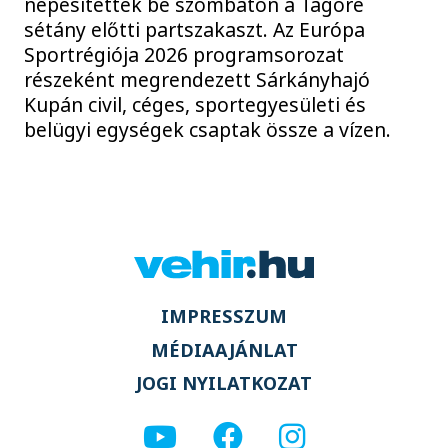
népesítették be szombaton a Tagore
sétány előtti partszakaszt. Az Európa
Sportrégiója 2026 programsorozat
részeként megrendezett Sárkányhajó
Kupán civil, céges, sportegyesületi és
belügyi egységek csaptak össze a vízen.
IMPRESSZUM
MÉDIAAJÁNLAT
JOGI NYILATKOZAT