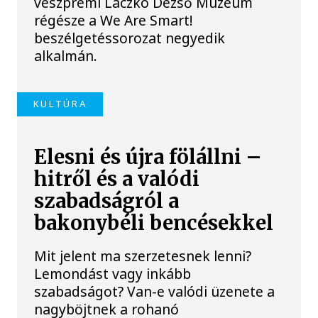
veszprémi Laczkó Dezső Múzeum
régésze a We Are Smart!
beszélgetéssorozat negyedik
alkalmán.
KULTÚRA
Elesni és újra fölállni –
hitről és a valódi
szabadságról a
bakonybéli bencésekkel
Mit jelent ma szerzetesnek lenni?
Lemondást vagy inkább
szabadságot? Van-e valódi üzenete a
nagyböjtnek a rohanó