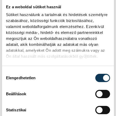
számára pedig, akik az erdei utakról
Ez a weboldal sütiket használ
letérve a szűkebb gyalogos ösvényeket is
Sütiket használunk a tartalmak és hirdetések személyre
felfedeznék, már kifejezetten a mountain
szabásához, közösségi funkciók biztosításához,
bike kategória javasolt. Különösen
valamint weboldalforgalmunk elemzéséhez. Ezenkívül
népszerűek lettek a terepre fejlesztett
közösségi média-, hirdető- és elemező partnereinkkel
elektromos kerékpárok is. Az erdőkben –
megosztjuk az Ön weboldalhasználatra vonatkozó
adatait, akik kombinálhatják az adatokat más olyan
kiváltképp a Bakony hegyvidékes tájain –
adatokkal, amelyeket Ön adott meg számukra vagy az
az elektromos rásegítés nem vesz el a
Ön által használt más szolgáltatásokból gyűjtöttek.
kerékpározás sportértékéből, épp
ellenkezőleg: segít olyan terepekkel is
Hozzájárulás kiválasztása
megküzdeni, ami pusztán emberi erővel
Elengedhetetlen
lehetetlen lenne. Így a kedvenc kilátónkhoz
is feltekerhetünk – garantálom, hogy ezt a
Beállítások
műveletet nem ússzuk meg izomláz
nélkül.
Statisztikai