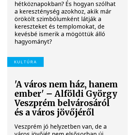
hétköznapokban? És hogyan szólhat
a kereszténység azokhoz, akik már
örökölt szimbólumként látják a
kereszteket és templomokat, de
kevésbé ismerik a mögöttük álló
hagyományt?
KULTÚRA
'A város nem ház, hanem
ember' – Alföldi György
Veszprém belvárosáról
és a város jövőjéről
Veszprém jó helyzetben van, de a
város jövőjét nem elsősorban új