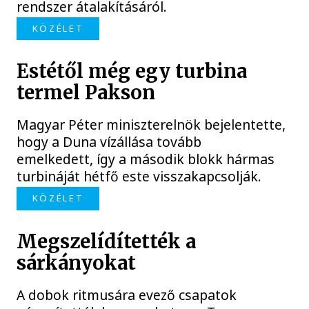
rendszer átalakításáról.
KÖZÉLET
Estétől még egy turbina
termel Pakson
Magyar Péter miniszterelnök bejelentette,
hogy a Duna vízállása tovább
emelkedett, így a második blokk hármas
turbináját hétfő este visszakapcsolják.
KÖZÉLET
Megszelídítették a
sárkányokat
A dobok ritmusára evező csapatok