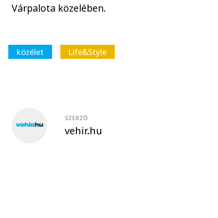
Várpalota közelében.
közélet
Life&Style
SZERZŐ
vehir.hu