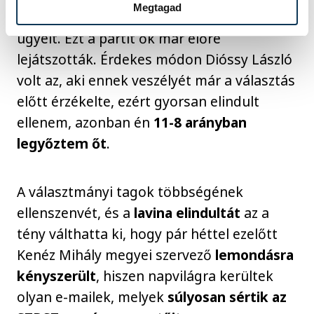
Megtagad
Balatonfüredről, ők pedig intézik a párt
ügyeit. Ezt a partit ők már előre
lejátszották. Érdekes módon Dióssy László
volt az, aki ennek veszélyét már a választás
előtt érzékelte, ezért gyorsan elindult
ellenem, azonban én
11-8 arányban
legyőztem őt
.
A választmányi tagok többségének
ellenszenvét, és a
lavina elindultát
az a
tény válthatta ki, hogy pár héttel ezelőtt
Kenéz Mihály megyei szervező
lemondásra
kényszerült
, hiszen napvilágra kerültek
olyan e-mailek, melyek
súlyosan sértik az