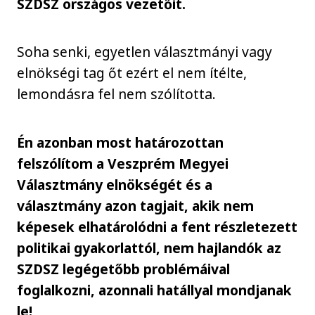
SZDSZ országos vezetőit.
Soha senki, egyetlen választmányi vagy
elnökségi tag őt ezért el nem ítélte,
lemondásra fel nem szólította.
Én azonban most határozottan
felszólítom a Veszprém Megyei
Választmány elnökségét és a
választmány azon tagjait, akik nem
képesek elhatárolódni a fent részletezett
politikai gyakorlattól, nem hajlandók az
SZDSZ legégetőbb problémáival
foglalkozni, azonnali hatállyal mondjanak
le!