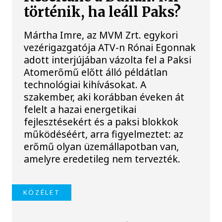
történik, ha leáll Paks?
Mártha Imre, az MVM Zrt. egykori
vezérigazgatója ATV-n Rónai Egonnak
adott interjújában vázolta fel a Paksi
Atomerőmű előtt álló példátlan
technológiai kihívásokat. A
szakember, aki korábban éveken át
felelt a hazai energetikai
fejlesztésekért és a paksi blokkok
működéséért, arra figyelmeztet: az
erőmű olyan üzemállapotban van,
amelyre eredetileg nem tervezték.
KÖZÉLET