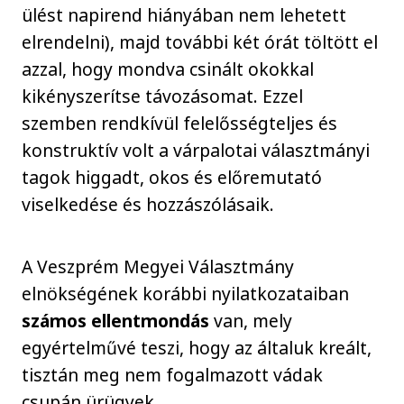
ülést napirend hiányában nem lehetett
elrendelni), majd további két órát töltött el
azzal, hogy mondva csinált okokkal
kikényszerítse távozásomat. Ezzel
szemben rendkívül felelősségteljes és
konstruktív volt a várpalotai választmányi
tagok higgadt, okos és előremutató
viselkedése és hozzászólásaik.
A Veszprém Megyei Választmány
elnökségének korábbi nyilatkozataiban
számos ellentmondás
van, mely
egyértelművé teszi, hogy az általuk kreált,
tisztán meg nem fogalmazott vádak
csupán ürügyek.