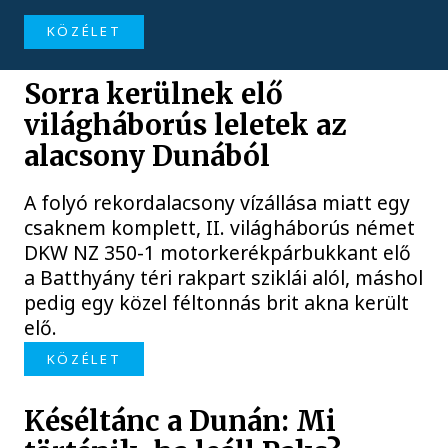
KÖZÉLET
Sorra kerülnek elő
világháborús leletek az
alacsony Dunából
A folyó rekordalacsony vízállása miatt egy
csaknem komplett, II. világháborús német
DKW NZ 350-1 motorkerékpárbukkant elő
a Batthyány téri rakpart sziklái alól, máshol
pedig egy közel féltonnás brit akna került
elő.
KÖZÉLET
Késéltánc a Dunán: Mi