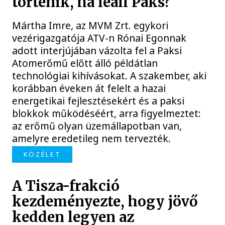
történik, ha leáll Paks?
Mártha Imre, az MVM Zrt. egykori
vezérigazgatója ATV-n Rónai Egonnak
adott interjújában vázolta fel a Paksi
Atomerőmű előtt álló példátlan
technológiai kihívásokat. A szakember, aki
korábban éveken át felelt a hazai
energetikai fejlesztésekért és a paksi
blokkok működéséért, arra figyelmeztet:
az erőmű olyan üzemállapotban van,
amelyre eredetileg nem tervezték.
KÖZÉLET
A Tisza-frakció
kezdeményezte, hogy jövő
kedden legyen az