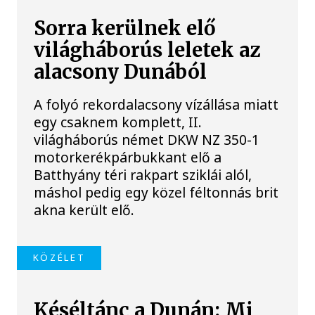
Sorra kerülnek elő
világháborús leletek az
alacsony Dunából
A folyó rekordalacsony vízállása miatt
egy csaknem komplett, II.
világháborús német DKW NZ 350-1
motorkerékpárbukkant elő a
Batthyány téri rakpart sziklái alól,
máshol pedig egy közel féltonnás brit
akna került elő.
KÖZÉLET
Késéltánc a Dunán: Mi