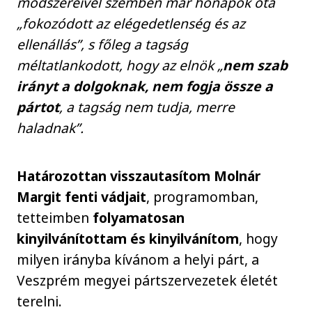
módszereivel szemben már hónapok óta
„fokozódott az elégedetlenség és az
ellenállás”, s főleg a tagság
méltatlankodott, hogy az elnök „
nem szab
irányt a dolgoknak, nem fogja össze a
pártot
, a tagság nem tudja, merre
haladnak”.
Határozottan visszautasítom Molnár
Margit fenti vádjait
, programomban,
tetteimben
folyamatosan
kinyilvánítottam és kinyilvánítom
, hogy
milyen irányba kívánom a helyi párt, a
Veszprém megyei pártszervezetek életét
terelni.