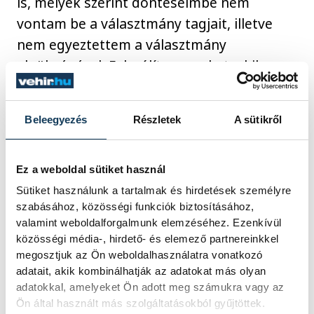
is, melyek szerint döntéseimbe nem
vontam be a választmány tagjait, illetve
nem egyeztettem a választmány
elnökségével. Felszólítom azokat, akik ezen
rágalmakkal megvádoltak, hogy konkrét
esetekkel álljanak elő! Erre a mai
Beleegyezés
Részletek
A sütikről
Választmányi ülésen sem tudtak érdemben
válaszolni.
Ez a weboldal sütiket használ
Sütiket használunk a tartalmak és hirdetések személyre
Az azonban sajnos igaz, hogy a legtöbb
szabásához, közösségi funkciók biztosításához,
döntésbe
én, a választmány elnökeként
valamint weboldalforgalmunk elemzéséhez. Ezenkívül
nem lettem bevonva
, hiszen az operatív
közösségi média-, hirdető- és elemező partnereinkkel
megosztjuk az Ön weboldalhasználatra vonatkozó
ügyeket a volt megyei szervezőnkkel egy-
adatait, akik kombinálhatják az adatokat más olyan
két bennfentes intézte. Jó példa erre az az
adatokkal, amelyeket Ön adott meg számukra vagy az
eset, amikor Veszprém megye a
Ön által használt más szolgáltatásokból gyűjtöttek.