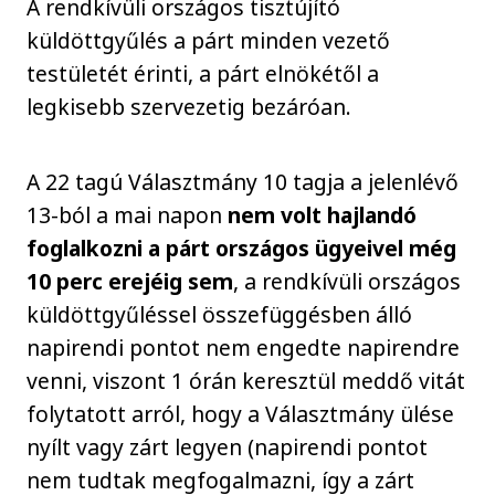
A rendkívüli országos tisztújító
küldöttgyűlés a párt minden vezető
testületét érinti, a párt elnökétől a
legkisebb szervezetig bezáróan.
A 22 tagú Választmány 10 tagja a jelenlévő
13-ból a mai napon
nem volt hajlandó
foglalkozni a párt országos ügyeivel még
10 perc erejéig sem
, a rendkívüli országos
küldöttgyűléssel összefüggésben álló
napirendi pontot nem engedte napirendre
venni, viszont 1 órán keresztül meddő vitát
folytatott arról, hogy a Választmány ülése
nyílt vagy zárt legyen (napirendi pontot
nem tudtak megfogalmazni, így a zárt