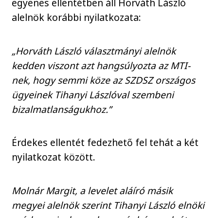
egyenes ellentétben áll Horváth László
alelnök korábbi nyilatkozata:
„Horváth László választmányi alelnök
kedden viszont azt hangsúlyozta az MTI-
nek, hogy semmi köze az SZDSZ országos
ügyeinek Tihanyi Lászlóval szembeni
bizalmatlanságukhoz.”
Érdekes ellentét fedezhető fel tehát a két
nyilatkozat között.
Molnár Margit, a levelet aláíró másik
megyei alelnök szerint Tihanyi László elnöki