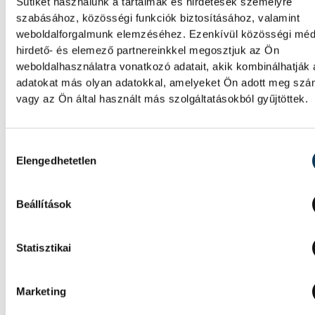
Sütiket használunk a tartalmak és hirdetések személyre
Érzelmekben és gólokban gazdag gálamérk
szabásához, közösségi funkciók biztosításához, valamint
láthatott a veszprémi közönség péntek est
weboldalforgalmunk elemzéséhez. Ezenkívül közösségi méd
One Veszprém idénybeli első hazai mérkőz
hirdető- és elemező partnereinkkel megosztjuk az Ön
fölényesen nyert a szlovén RK Celje ellen, a
weboldalhasználatra vonatkozó adatait, akik kombinálhatják
azonban Gasper Marguc búcsúja miatt ma
adatokat más olyan adatokkal, amelyeket Ön adott meg sz
örökre emlékezetes. A szlovén közönségke
vagy az Ön által használt más szolgáltatásokból gyűjtöttek.
utoljára öltötte magára a bakonyiak 24-es
mezét, amelyet a klub örökre visszavonulta
Hozzájárulás kiválasztása
Elengedhetetlen
ONE VESZPRÉM HC
Beállítások
Dr. Bartha Csaba: egyértelm
Statisztikai
célkitűzés a Bajnokok Ligája
négyes döntője
Marketing
Huszonkét játékossal vág neki a 2026/27-e