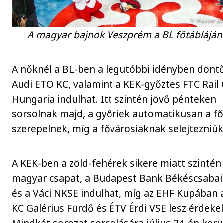
A magyar bajnok Veszprém a BL főtábláján
A nőknél a BL-ben a legutóbbi idényben dönt
Audi ETO KC, valamint a KEK-győztes FTC Rail
Hungaria indulhat. Itt szintén jövő pénteken
sorsolnak majd, a győriek automatikusan a f
szerepelnek, míg a fővárosiaknak selejtezniük 
A KEK-ben a zöld-fehérek sikere miatt szintén
magyar csapat, a Budapest Bank Békéscsabai
és a Váci NKSE indulhat, míg az EHF Kupában 
KC Galérius Fürdő és ÉTV Érdi VSE lesz érdekel
Mindkét sorozat sorsolására július 24-én kerül