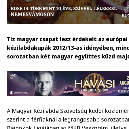
Tíz magyar csapat lesz érdekelt az európai
kézilabdakupák 2012/13-as idényében, min
sorozatban két magyar együttes küzd maj
A Magyar Kézilabda Szövetség keddi közlemé
szerint a férfiaknál a legrangosabb sorozatba
Bajnokok Ligájában az MKB Veszprém, illetve 