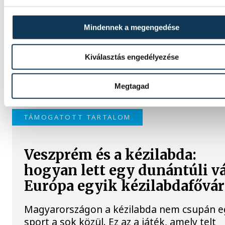
idénynek a One Veszprém férfi
kézilabdacsapata. A klub péntek délutáni
Mindennek a megengedése
szezonnyitó sajtótájékoztatóján dr. Bartha
vezérigazgató kijelentette: a jubileumi idé
a hazai címek begyűjtése mellett a Bajnoko
Kiválasztás engedélyezése
Ligája négyes döntőjébe jutás is egyértelm
célkitűzés.
Megtagad
TÁMOGATOTT TARTALOM
Veszprém és a kézilabda:
hogyan lett egy dunántúli v
Európa egyik kézilabdafővá
Magyarországon a kézilabda nem csupán e
sport a sok közül. Ez az a játék, amely telt