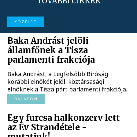
TOVÁBBI CIKKEK
KÖZÉLET
Baka Andrást jelöli
államfőnek a Tisza
parlamenti frakciója
Baka Andrást, a Legfelsőbb Bíróság
korábbi elnökét jelöli köztársasági
elnöknek a Tisza párt parlamenti frakciója.
BALATON
Egy furcsa halkonzerv lett
az Év Strandétele -
mutatjuk!