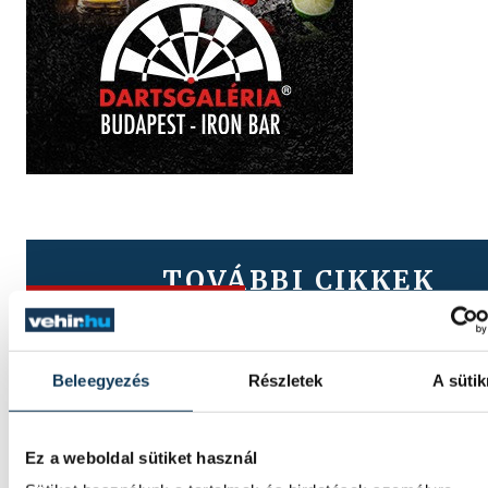
TOVÁBBI CIKKEK
ONE VESZPRÉM HC
A gólok mellett a könnyek i
Beleegyezés
Részletek
A sütik
potyogtak – Gasper Marguc
elköszönt Veszprémtől
Ez a weboldal sütiket használ